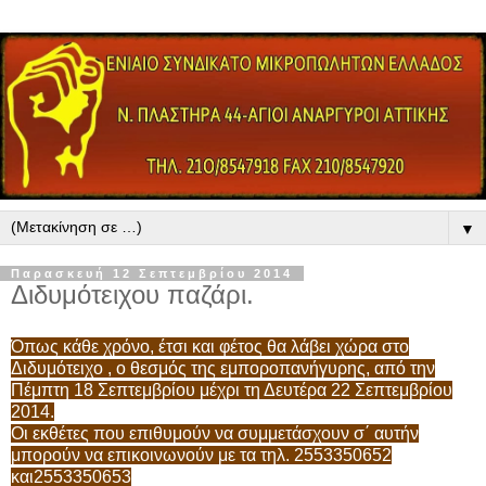
▼
Παρασκευή 12 Σεπτεμβρίου 2014
Διδυμότειχου παζάρι.
Όπως κάθε χρόνο, έτσι και φέτος θα λάβει χώρα στο
Διδυμότειχο , ο θεσμός της εμποροπανήγυρης, από την
Πέμπτη 18 Σεπτεμβρίου μέχρι τη Δευτέρα 22 Σεπτεμβρίου
2014.
Οι εκθέτες που επιθυμούν να συμμετάσχουν σ΄ αυτήν
μπορούν να επικοινωνούν με τα τηλ. 2553350652
και2553350653