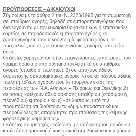
ΠΡΟΫΠΟΘΕΣΕΙΣ – ΔΙΚΑΙΟΥΧΟΙ
Σύμφωνα με το άρθρο 2 του Ν. 2323/1995 για τη συμμετοχή
σε υπαίθριες αγορές, δηλαδή σε εμποροπανηγύρεις που
διενεργούνται με την ευκαιρία θρησκευτικών ή επετειακών
εορτών, σε παραδοσιακές εμποροπανηγύρεις και
ζωοπανηγύρεις που τελούνται μία φορά το χρόνο, σε
πασχαλινές και σε χριστουγεν¬νιάτικες αγορές, απαιτείται
άδεια.
Οι άδειες χορηγούνται: α) σε επαγγελματίες εμπό¬ρους που
νόμιμα δραστηριοποιούνται αποκλειστικά σε υπαίθριες
αγορές (υπαίθριοι πωλητές), β) σε κατόχους άδειας
συμμετοχής σε κυριακάτικες αγορές, γ) σε κα¬τόχους άδειας
πωλητή λαϊκών αγορών που λειτουργούν εκτός της
περιφέρειας των Ν.Α. Αθηνών – Πειραιώς και Θεσ/νίκης.δ)
σε όσους κατέχουν άδεια άσκησης υπαίθριου (στάσιμου ή
πλανόδιου) εμπορίου και ε) «σε λοιπούς, υπό την
προϋπόθεση ότι διαθέτουν τα νόμιμα παραστατικά και
πληρούν όλες τις απαραίτητες προϋποθέσεις της κείμενης
φορολογικής νομοθεσίας»
Οι άδειες συμμετοχής εκδίδονται με απόφαση του αρμόδιου
κατά τόπο δημοτικού ή κοινο-τικού συμβουλίου και ισχύουν