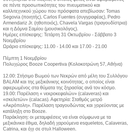
σε πέντε προσωπικότητες του πνευματικού και
καλλιτεχνικού χώρου που πρόσφατα απεβίωσαν: Tomas
Segovia (ποιητής), Carlos Fuentes (συγγραφέας), Pedro
Armendariz Jr. (ηθοποιός), Chavela Vargas (τραγουδίστρια)
και η Δόμνα Σαμίου (μουσικολόγος).
Ημέρες επίσκεψης: Τετάρτη 31 Οκτωβρίου - Σάββατο 3
Νοεμβρίου
Ωράριο επίσκεψης: 11.00 - 14.00 και 17.00 - 21.00
Πέμπτη 1 Νοεμβρίου
Πολυχώρος Booze Coopertiva (Κολοκοτρώνη 57, Αθήνα)
12.00: Στήσιμο Βωμού των Νεκρών από μέλη του Συλλόγου
BALAM και της μεξικάνικης κοινότητας, ο οποίος είναι
αφιερωμένος στα θύματα της ξηρασίας ανά τον κόσμο.
19.00: Παρέλαση « νεκροκεφαλών» (calaveras) και
«σκελετών» (calacas). Αφετηρία: Σταθμός μετρό
«Ακρόπολη». Παρέλαση τραγουδώντας και χορεύοντας με
κατάληξη στο Booze.
Παράκληση: οι μεταμφιέσεις να είναι σύμφωνα με τα
μεξικάνικα έθιμα, δηλαδή χαρούμενα esqueletos, Calaveras,
Catrina, και όχι σε στυλ Halloween.