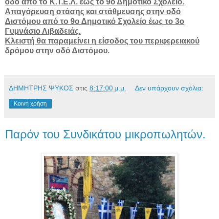
οδό από το Κ.Τ.Ε.Λ. έως το 9ο Δημοτικό Σχολείο.
Απαγόρευση στάσης και στάθμευσης στην οδό
Διστόμου από το 9ο Δημοτικό Σχολείο έως το 3ο
Γυμνάσιο Λιβαδειάς.
Κλειστή θα παραμείνει η είσοδος του περιφερειακού
δρόμου στην οδό Διστόμου.
ΔΗΜΗΤΡΗΣ ΨΥΚΟΣ
στις
8:17:00 μ.μ.
Δεν υπάρχουν σχόλια:
Κοινή χρήση
Παρόν του Συνδικάτου μικροπωλητών.