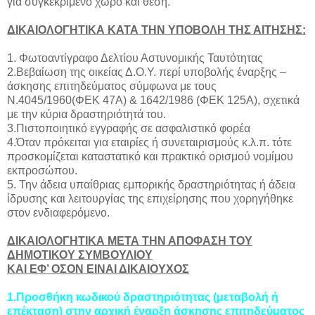
για συγκεκριμένο χώρο και θέση.
ΔΙΚΑΙΟΛΟΓΗΤΙΚΑ ΚΑΤΑ ΤΗΝ ΥΠΟΒΟΛΗ ΤΗΣ ΑΙΤΗΣΗΣ:
1. Φωτοαντίγραφο Δελτίου Αστυνομικής Ταυτότητας
2.Βεβαίωση της οικείας Δ.Ο.Υ. περί υποβολής έναρξης –
άσκησης επιτηδεύματος σύμφωνα με τους
Ν.4045/1960(ΦΕΚ 47Α) & 1642/1986 (ΦΕΚ 125Α), σχετικά
με την κύρια δραστηριότητά του.
3.Πιστοποιητικό εγγραφής σε ασφαλιστικό φορέα
4.Όταν πρόκειται για εταιρίες ή συνεταιρισμούς κ.λ.π. τότε
προσκομίζεται καταστατικό και πρακτικό ορισμού νομίμου
εκπροσώπου.
5. Την άδεια υπαίθριας εμπορικής δραστηριότητας ή άδεια
ίδρυσης και λειτουργίας της επιχείρησης που χορηγήθηκε
στον ενδιαφερόμενο.
ΔΙΚΑΙΟΛΟΓΗΤΙΚΑ ΜΕΤΑ ΤΗΝ ΑΠΟΦΑΣΗ ΤΟΥ
ΔΗΜΟΤΙΚΟΥ ΣΥΜΒΟΥΛΙΟΥ
ΚΑΙ ΕΦ’ ΟΣΟΝ ΕΙΝΑΙ ΔΙΚΑΙΟΥΧΟΣ
1.Προσθήκη κωδικού δραστηριότητας (μεταβολή ή
επέκταση) στην αρχική έναρξη άσκησης επιτηδεύματος