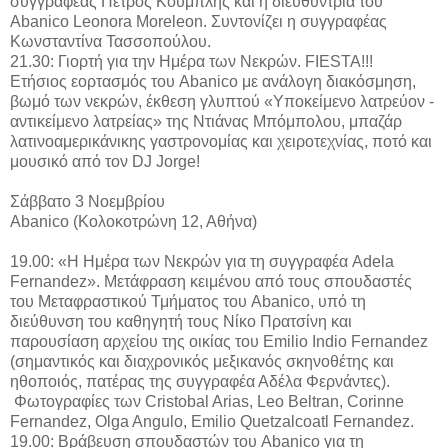
συγγραφέας Πέτρος Κουμπλής και η διευθύντρια του
Abanico Leonora Moreleon. Συντονίζει η συγγραφέας
Κωνσταντίνα Τασσοπούλου.
21.30: Γιορτή για την Ημέρα των Νεκρών. FIESTA!!!
Ετήσιος εορτασμός του Abanico με ανάλογη διακόσμηση,
βωμό των νεκρών, έκθεση γλυπτού «Υποκείμενο λατρεύον -
αντικείμενο λατρείας» της Ντιάνας Μπόμπολου, μπαζάρ
λατινοαμερικάνικης γαστρονομίας και χειροτεχνίας, ποτό και
μουσικό από τον DJ Jorge!
Σάββατο 3 Νοεμβρίου
Abanico (Κολοκοτρώνη 12, Αθήνα)
19.00: «Η Ημέρα των Νεκρών για τη συγγραφέα Adela
Fernandez». Μετάφραση κειμένου από τους σπουδαστές
του Μεταφραστικού Τμήματος του Abanico, υπό τη
διεύθυνση του καθηγητή τους Νίκο Πρατσίνη και
παρουσίαση αρχείου της οικίας του Emilio Indio Fernandez
(σημαντικός και διαχρονικός μεξικανός σκηνοθέτης και
ηθοποιός, πατέρας της συγγραφέα Αδέλα Φερνάντες).
Φωτογραφίες των Cristobal Arias, Leo Beltran, Corinne
Fernandez, Olga Angulo, Emilio Quetzalcoatl Fernandez.
19.00: Βράβευση σπουδαστών του Abanico για τη