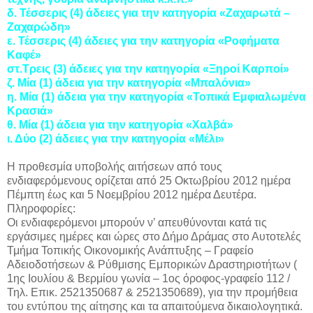
δ. Τέσσερις (4) άδειες για την κατηγορία «Ζαχαρωτά –
Ζαχαρώδη»
ε. Τέσσερις (4) άδειες για την κατηγορία «Ροφήματα
Καφέ»
στ.Τρεις (3) άδειες για την κατηγορία «Ξηροί Καρποί»
ζ. Μία (1) άδεια για την κατηγορία «Μπαλόνια»
η. Μία (1) άδεια για την κατηγορία «Τοπικά Εμφιαλωμένα
Κρασιά»
θ. Μία (1) άδεια για την κατηγορία «Χαλβά»
ι. Δύο (2) άδειες για την κατηγορία «Μέλι»
Η προθεσμία υποβολής αιτήσεων από τους
ενδιαφερόμενους ορίζεται από 25 Οκτωβρίου 2012 ημέρα
Πέμπτη έως και 5 Νοεμβρίου 2012 ημέρα Δευτέρα.
Πληροφορίες:
Οι ενδιαφερόμενοι μπορούν ν’ απευθύνονται κατά τις
εργάσιμες ημέρες και ώρες στο Δήμο Δράμας στο Αυτοτελές
Τμήμα Τοπικής Οικονομικής Ανάπτυξης – Γραφείο
Αδειοδοτήσεων & Ρύθμισης Εμπορικών Δραστηριοτήτων (
1ης Ιουλίου & Βερμίου γωνία – 1ος όροφος-γραφείο 112 /
Τηλ. Επικ. 2521350687 & 2521350689), για την προμήθεια
του εντύπου της αίτησης και τα απαιτούμενα δικαιολογητικά.