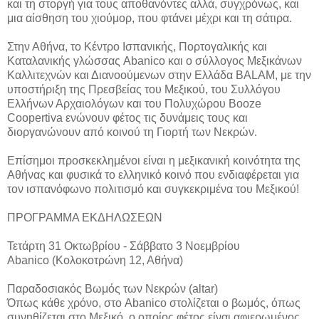
και τη στοργή για τους αποθανόντες αλλά, συγχρόνως, και
μια αίσθηση του χιούμορ, που φτάνει μέχρι και τη σάτιρα.
Στην Αθήνα, το Κέντρο Ισπανικής, Πορτογαλικής και
Καταλανικής γλώσσας Abanico και ο σύλλογος Μεξικάνων
Καλλιτεχνών και Διανοούμενων στην Ελλάδα BALAM, με την
υποστήριξη της Πρεσβείας του Μεξικού, του Συλλόγου
Ελλήνων Αρχαιολόγων και του Πολυχώρου Booze
Coopertiva ενώνουν φέτος τις δυνάμεις τους και
διοργανώνουν από κοινού τη Γιορτή των Νεκρών.
Επίσημοι προσκεκλημένοι είναι η μεξικανική κοινότητα της
Αθήνας και φυσικά το ελληνικό κοινό που ενδιαφέρεται για
τον ισπανόφωνο πολιτισμό και συγκεκριμένα του Μεξικού!
ΠΡΟΓΡΑΜΜΑ ΕΚΔΗΛΩΣΕΩΝ
Τετάρτη 31 Οκτωβρίου - Σάββατο 3 Νοεμβρίου
Abanico (Κολοκοτρώνη 12, Αθήνα)
Παραδοσιακός Βωμός των Νεκρών (altar)
Όπως κάθε χρόνο, στο Abanico στολίζεται ο βωμός, όπως
συνηθίζεται στο Μεξικό, ο οποίος φέτος είναι αφιερωμένος