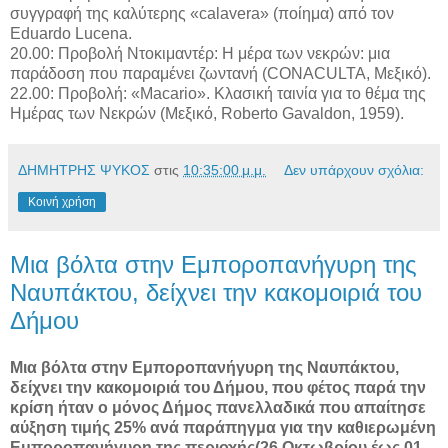
συγγραφή της καλύτερης «calavera» (ποίημα) από τον
Eduardo Lucena.
20.00: Προβολή Ντοκιμαντέρ: Η μέρα των νεκρών: μια
παράδοση που παραμένει ζωντανή (CONACULTA, Μεξικό).
22.00: Προβολή: «Macario». Κλασική ταινία για το θέμα της
Ημέρας των Νεκρών (Μεξικό, Roberto Gavaldon, 1959).
ΔΗΜΗΤΡΗΣ ΨΥΚΟΣ
στις
10:35:00 μ.μ.
Δεν υπάρχουν σχόλια:
Κοινή χρήση
Μια βόλτα στην Εμποροπανήγυρη της
Ναυπάκτου, δείχνει την κακομοιριά του
Δήμου
Μια βόλτα στην Εμποροπανήγυρη της Ναυπάκτου,
δείχνει την κακομοιριά του Δήμου, που φέτος παρά την
κρίση ήταν ο μόνος Δήμος πανελλαδικά που απαίτησε
αύξηση τιμής 25% ανά παράπηγμα για την καθιερωμένη
Εμποροπανήγυρη της περιοχής(26 Οκτωβρίου έως 01