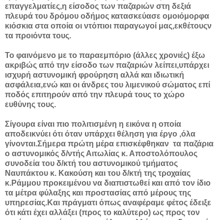
επαγγελματίες,η είσοδος των παζαριών στη δεξιά
πλευρά του δρόμου οδήμος κατασκεύασε ομοιόμορφα
κιόσκια στα οποία οι ντόπιοι παραγωγοί μας,εκθέτουςν
τα προιόντα τους.
Το φαινόμενο με το παραεμπόριο (άλλες χρονιές) έξω
ακριβώς από την είσοδο των παζαριών λείπει,υπάρχει
ισχυρή αστυνομική φρούρηση αλλά και ιδιωτική
ασφάλεια,ενώ και οι άνδρες του λιμενικού σώματος επί
ποδός επιτηρούν από την πλευρά τους το χώρο
ευθύνης τους.
Σίγουρα είναι πιο πολιτισμένη η εικόνα η οποία
αποδεικνύει ότι όταν υπάρχει θέληση για έργο ,όλα
γίνονται.Σήμερα πρώτη μέρα επισκέφθηκαν τα παζάρια
ο αστυνομικός δ/ντής Αιτωλίας κ. Αποστολόπουλος
συνοδεία του δ/κτή του αστυνομικού τμήματος
Ναυπάκτου κ. Κακούση και του δ/κτή της τροχαίας
κ.Ράμμου προκειμένου να διαπιστωθεί και από τον ίδιο
τα μέτρα φύλαξης και προστασίας από μέρους της
υπηρεσίας.Και πράγματι όπως αναφέραμε φέτος έδειξε
ότι κάτι έχει αλλάξει (προς το καλύτερο) ως προς τον