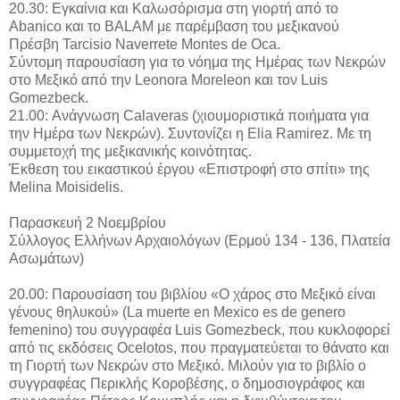
20.30: Εγκαίνια και Καλωσόρισμα στη γιορτή από το
Abanico και το BALAM με παρέμβαση του μεξικανού
Πρέσβη Tarcisio Naverrete Montes de Oca.
Σύντομη παρουσίαση για το νόημα της Ημέρας των Νεκρών
στο Μεξικό από την Leonora Moreleon και τον Luis
Gomezbeck.
21.00: Ανάγνωση Calaveras (χιουμοριστικά ποιήματα για
την Ημέρα των Νεκρών). Συντονίζει η Elia Ramirez. Με τη
συμμετοχή της μεξικανικής κοινότητας.
Έκθεση του εικαστικού έργου «Επιστροφή στο σπίτι» της
Melina Moisidelis.
Παρασκευή 2 Νοεμβρίου
Σύλλογος Ελλήνων Αρχαιολόγων (Ερμού 134 - 136, Πλατεία
Ασωμάτων)
20.00: Παρουσίαση του βιβλίου «Ο χάρος στο Μεξικό είναι
γένους θηλυκού» (La muerte en Mexico es de genero
femenino) του συγγραφέα Luis Gomezbeck, που κυκλοφορεί
από τις εκδόσεις Ocelotos, που πραγματεύεται το θάνατο και
τη Γιορτή των Νεκρών στο Μεξικό. Μιλούν για το βιβλίο ο
συγγραφέας Περικλής Κοροβέσης, ο δημοσιογράφος και