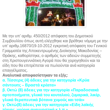
Με την υπ’ αριθμ. 450/2012 απόφαση του Δημοτικού
Συμβουλίου όπως αυτή ελέγχθηκε και βρέθηκε νόμιμη με την
υπ’ αριθμ.16870/19-10-2012 εγκριτική απόφαση του Γενικού
Γραμματέα της Αποκεντρωμένης Διοίκησης Μακεδονίας –
Θράκης, καθορίστηκε, ο αριθμός των αδειών συμμετοχής
στη Χριστουγεννιάτικη Αγορά που θα χορηγηθούν και τα
είδη που θα επιτρέπεται να πωλούνται ανά κατηγορία
επαγγέλματος.
Αναλυτικά αποφασίστηκαν τα εξής:
α. Τέσσερις (4) άδειες για την κατηγορία «Κρύα
σάντουιτς – Βραστά κρέατα»
β. Οκτώ (8) άδειες για την κατηγορία «Παραδοσιακά
αρτοποιήματα, γλυκά του κουταλιού, ζυμαρικά, λικέρ,
γλυκά θεραπευτικά βότανα χυμούς και τσάι»
γ. Οκτώ(8) άδειες για την κατηγορία «Είδη λαϊκής
τέχνης, γούρια αναμνηστικά κ.λ.π.»