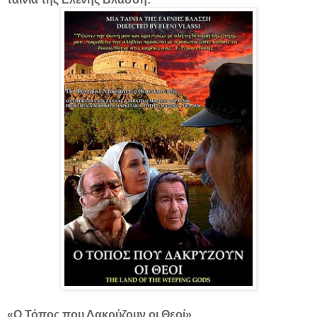
«Ο Τόπος που Δακρύζουν οι Θεοί».