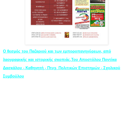
Ο θεσμός του Παζαριού και των εμποροπανηγύρεων, από
λαογραφικής και ιστορικής σκοπιάς.
Του Αποστόλου Ποντίκα
Δασκάλου - Καθηγητή - Πτυχ. Πολιτικών Επιστημών - Σχολικού
Συμβούλου
Τα Παζάρια και οι εμποροπανηγύρεις, που και σήμερα
μαγνητίζουν τους ανθρώπους όλων των ηλικιών,
υπάρχουν και σήμερα σε αρκετές ελληνικές πόλεις και
κωμοπόλεις. Η ρίζα των Παζαριών βρίσκεται στα
Βυζαντινά χρόνια και ιδιαίτερα στις Βυζαντινές
συντεχνίες, αλλά και στα κατοπινά χρόνια περισσότερο
στις συντεχνίες οι οποίες είχαν δημιουργηθεί στη χώρα
μας, στα χρόνια της Τουρκοκρατίας.
Είναι τα παζάρια θεσμός κοινωνικός και οικονομικός, με