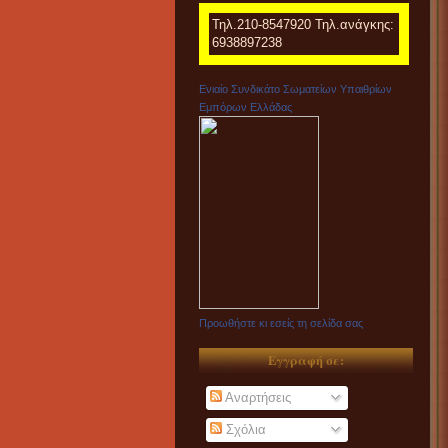
Τηλ.210-8547920 Τηλ.ανάγκης:
6938897238
Ενιαίο Συνδικάτο Σωματείων Υπαιθρίων
Εμπόρων Ελλάδας
Προωθήστε κι εσείς τη σελίδα σας
Εγγραφή σε:
Αναρτήσεις
Σχόλια