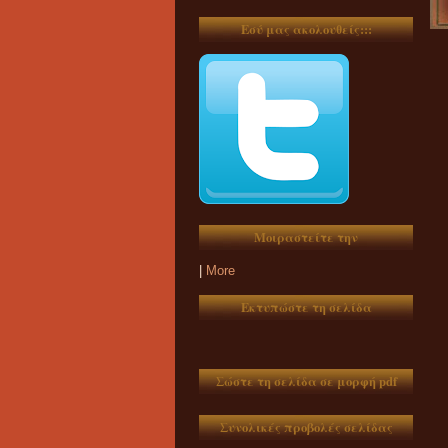
Εσύ μας ακολουθείς:::
Μοιραστείτε την
|
More
Εκτυπώστε τη σελίδα
Σώστε τη σελίδα σε μορφή pdf
Συνολικές προβολές σελίδας