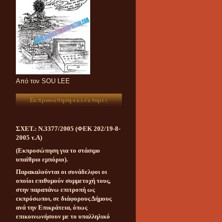
Aπό τον SOU LEE
Εκπροσώπηση-εκλέκτορες
ΣΧΕΤ.: Ν.3377/2005 (ΦΕΚ 202/19-8-
2005 τ.Α)
(Εκπροσώπηση για το στάσιμο
υπαίθριο εμπόριο).
Παρακαλούνται οι συνάδελφοι οι
οποίοι επιθυμούν συμμετοχή τους,
στην παραπάνω επιτροπή ως
εκπρόσωποι, σε διάφορους Δήμους
ανά την Επικράτεια, όπως
επικοινωνήσουν με το υπαλληλικό