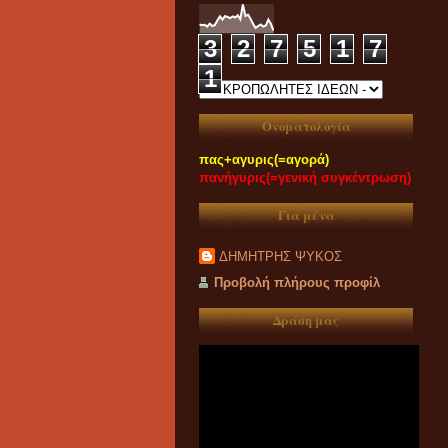
3
2
7
5
1
7
1
Ονοματολογία
πας+αγυρις(=αγορά)
πανήγυρις(=γενική συγκέντρωση)
Για μένα
ΔΗΜΗΤΡΗΣ ΨΥΚΟΣ
Προβολή πλήρους προφίλ
Δράση μας