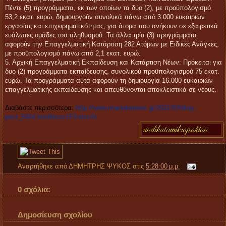
Πέντε (5) προγράμματα, εκ των οποίων τα δύο (2), με προϋπολογισμό
53,2 εκατ. ευρώ, δημιουργούν συνολικά πάνω από 3.000 ευκαιριών
εργασίας και επιχειρηματικότητας, για άτομα που ανήκουν σε εξαιρετικά
ευάλωτες ομάδες του πληθυσμού. Τα άλλα τρία (3) προγράμματα
αφορούν την Επαγγελματική Κατάρτιση 282 Ατόμων με Ειδικές Ανάγκες,
με προϋπολογισμό πάνω από 2,1 εκατ. ευρώ.
5. Αρχική Επαγγελματική Εκπαίδευση και Κατάρτιση Νέων: Πρόκειται για
δυο (2) προγράμματα εκπαίδευσης, συνολικού προϋπολογισμού 75 εκατ.
ευρώ. Τα προγράμματα αυτά αφορούν τη δημιουργία 16.000 ευκαιριών
επαγγελματικής εκπαίδευσης και απευθύνονται αποκλειστικά σε νέους.
Διαβάστε περισσότερα:
http://www.mantatanews.gr/2011/03/blog-
post_5024.html#ixzz1FXxtzzAI
Αναρτήθηκε από
ΔΗΜΗΤΡΗΣ ΨΥΚΟΣ
στις
5:28:00 μ.μ.
0 σχόλια:
Δημοσίευση σχολίου