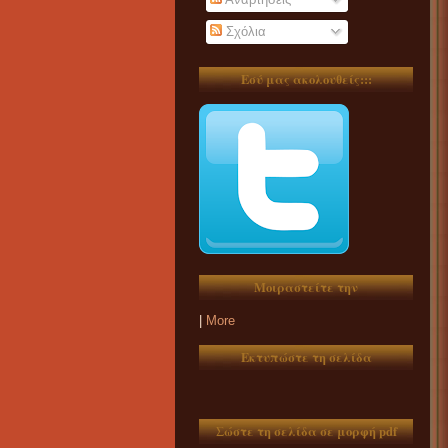
Σχόλια
Εσύ μας ακολουθείς:::
Μοιραστείτε την
|
More
Εκτυπώστε τη σελίδα
Σώστε τη σελίδα σε μορφή pdf