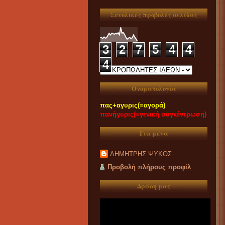
Συνολικές προβολές σελίδας
3
2
7
5
4
4
4
Ονοματολογία
πας+αγυρις(=αγορά)
πανήγυρις(=γενική συγκέντρωση)
Για μένα
ΔΗΜΗΤΡΗΣ ΨΥΚΟΣ
Προβολή πλήρους προφίλ
Δράση μας