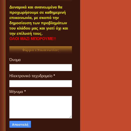
Δυναμικά και ανανεωμένα θα
προχωρήσουμε σε καθημερινή
επικοινωνία, με σκοπό την
δημοσίευση των προβλημάτων
του κλάδου μας και γιατί όχι και
την επίλυσή τους.
ΟΛΟΙ ΜΑΖΙ ΜΠΟΡΟΥΜΕ
!!
Φόρμα επικοινωνίας
Όνομα
Ηλεκτρονικό ταχυδρομείο
*
Μήνυμα
*
ΟΙ ΣΥΝΑΔΕΛΦΟΙ ΠΟΥ
ΕΝΔΙΑΦΕΡΟΝΤΑΙ ΓΙΑ
ΣΥΜΜΕΤΟΧΗ ΤΟΥΣ ΣΤΑ
ΠΑΝΗΓΥΡΙΑ ΚΑΙ ΠΑZΑΡΙΑ ΤΟΥ
2023 ΠΑΡΑΚΑΛΟΥΝΤΑΙ ΟΠΩΣ
ΕΠΙΚΟΙΝΩΝΟΥΝ