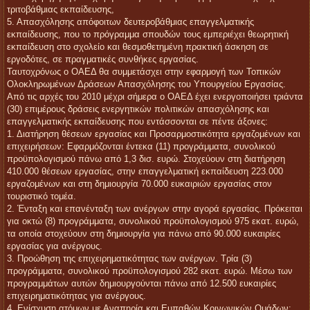
τριτοβάθμιας εκπαίδευσης,
5. Απασχόλησης απόφοιτων δευτεροβάθμιας επαγγελματικής
εκπαίδευσης, που το πρόγραμμα σπουδών τους εμπεριέχει θεωρητική
εκπαίδευση στο σχολείο και θεσμοθετημένη πρακτική άσκηση σε
εργοδότες, σε πραγματικές συνθήκες εργασίας.
Ταυτοχρόνως ο ΟΑΕΔ θα συμμετάσχει στην εφαρμογή των Τοπικών
Ολοκληρωμένων Δράσεων Απασχόλησης του Υπουργείου Εργασίας.
Από τις αρχές του 2010 μέχρι σήμερα ο ΟΑΕΔ έχει ενεργοποιήσει τριάντα
(30) επιμέρους δράσεις ενεργητικών πολιτικών απασχόλησης και
επαγγελματικής εκπαίδευσης που εντάσσονται σε πέντε άξονες:
1. Διατήρηση θέσεων εργασίας και Προσαρμοστικότητα εργαζομένων και
επιχειρήσεων: Εφαρμόζονται έντεκα (11) προγράμματα, συνολικού
προϋπολογισμού πάνω από 1,3 δισ. ευρώ. Στοχεύουν στη διατήρηση
410.000 θέσεων εργασίας, στην επαγγελματική εκπαίδευση 223.000
εργαζομένων και στη δημιουργία 70.000 ευκαιριών εργασίας στον
τουριστικό τομέα.
2. Ένταξη και επανένταξη των ανέργων στην αγορά εργασίας. Πρόκειται
για οκτώ (8) προγράμματα, συνολικού προϋπολογισμού 975 εκατ. ευρώ,
τα οποία στοχεύουν στη δημιουργία για πάνω από 90.000 ευκαιρίες
εργασίας για ανέργους.
3. Προώθηση της επιχειρηματικότητας των ανέργων. Τρία (3)
προγράμματα, συνολικού προϋπολογισμού 282 εκατ. ευρώ. Μέσω των
προγραμμάτων αυτών δημιουργούνται πάνω από 12.500 ευκαιρίες
επιχειρηματικότητας για ανέργους.
4. Ενίσχυση ατόμων με Αναπηρία και Ευπαθών Κοινωνικών Ομάδων: