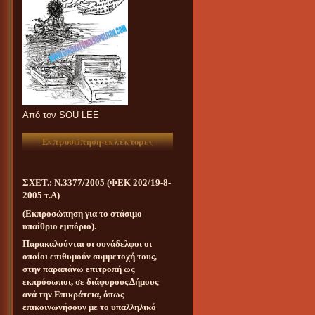
Aπό τον SOU LEE
Εκπροσώπηση-εκλέκτορες
ΣΧΕΤ.: Ν.3377/2005 (ΦΕΚ 202/19-8-
2005 τ.Α)
(Εκπροσώπηση για το στάσιμο
υπαίθριο εμπόριο).
Παρακαλούνται οι συνάδελφοι οι
οποίοι επιθυμούν συμμετοχή τους,
στην παραπάνω επιτροπή ως
εκπρόσωποι, σε διάφορους Δήμους
ανά την Επικράτεια, όπως
επικοινωνήσουν με το υπαλληλικό