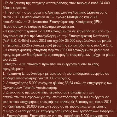
- Τη διεύρυνση της εποχικής απασχόλησης στον τουρισμό κατά 54.000
θέσεις εργασίας,
- Τη φοίτηση - στον τομέα της Αρχικής Επαγγελματικής Εκπαίδευσης
Νέων - 11.500 σπουδαστών σε 52 Σχολές Μαθητείας και 2.600
σπουδαστών σε 31 Ινστιτούτα Επαγγελματικής Κατάρτισης (ΙΕΚ).
Πέραν αυτών το επόμενο διάστημα αναμένεται:
- Η κατάρτιση περίπου 125.000 εργαζομένων σε επιχειρήσεις μέσω του
Λογαριασμού για την Απασχόληση και την Επαγγελματική Κατάρτιση
(Λ.Α.Ε.Κ. 0,45%) έτους 2011 και σχεδόν 35.000 εργαζομένων σε μικρές
επιχειρήσεις (1-25 εργαζομένων) μέσω της χρηματοδότησης του Λ.Α.Ε.Κ.
- Η επαγγελματική κατάρτιση περίπου 65.000 εργαζομένων μέσω των
προγραμμάτων διαρθρωτικής προσαρμογής επιχειρήσεων, μέχρι τα μέσα
του 2012.
Εντός του 2011 σταδιακά πρόκειται να ενεργοποιηθούν τα εξής
προγράμματα:
1. «Επιταγή Επανένταξης» με μετατροπή του επιδόματος ανεργίας σε
επίδομα απασχόλησης για 10.000 ανέργους,
2. Απασχόλησης 5.000 ανέργων ηλικίας 55-64 ετών σε επιχειρήσεις των
Οργανισμών Τοπικής Αυτοδιοίκησης,
3. Διεύρυνσης της τουριστικής περιόδου με επιχορήγηση των
ασφαλιστικών εισφορών για την επαναπρόσληψη 70.000 ανέργων σε
τουριστικές επιχειρήσεις εποχικής και συνεχούς λειτουργίας, έτους 2011
και διατήρησης 10.000 θέσεων εργασίας σε τουριστικές επιχειρήσεις
συνεχούς λειτουργίας με επιχορήγηση μέρους των εργοδοτικών εισφορών,
4. Επιχορήγησης Επιχειρήσεων για την πρόσληψη 5.000 πτυχιούχων