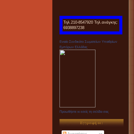
Τηλ.210-8547920 Τηλ.ανάγκης:
6938897238
Ενιαίο Συνδικάτο Σωματείων Υπαιθρίων
Εμπόρων Ελλάδας
Προωθήστε κι εσείς τη σελίδα σας
Εγγραφή σε:
Αναρτήσεις