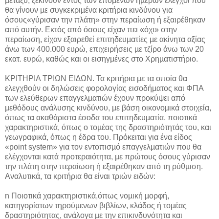
µεταξύ, ξεκινούν εντός των επόµενων ηµερών έλεγχοι που
θα γίνουν µε συγκεκριµένα κριτήρια κινδύνου για
όσους«γύρισαν την πλάτη» στην περαίωση ή εξαιρέθηκαν
από αυτήν. Εκτός από όσους είχαν πει «όχι» στην
περαίωση, είχαν εξαιρεθεί επιτηδευµατίες µε ακίνητα αξίας
άνω των 400.000 ευρώ, επιχειρήσεις µε τζίρο άνω των 20
εκατ. ευρώ, καθώς και οι εισηγµένες στο Χρηµατιστήριο.
ΚΡΙΤΗΡΙΑ ΤΡΙΩΝ ΕΙ∆ΩΝ. Τα κριτήρια µε τα οποία θα
ελεγχθούν οι δηλώσεις φορολογίας εισοδήµατος και ΦΠΑ
των ελεύθερων επαγγελµατιών έχουν προκύψει από
µεθόδους ανάλυσης κινδύνου, µε βάση οικονοµικά στοιχεία,
όπως τα ακαθάριστα έσοδα του επιτηδευµατία, ποιοτικά
χαρακτηριστικά, όπως ο τοµέας της δραστηριότητάς του, και
γεωγραφικά, όπως η έδρα του. Πρόκειται για ένα είδος
«point system» για τον εντοπισµό επαγγελµατιών που θα
ελέγχονται κατά προτεραιότητα, µε πρώτους όσους γύρισαν
την πλάτη στην περαίωση ή εξαιρέθηκαν από τη ρύθµιση.
Αναλυτικά, τα κριτήρια θα είναι τριών ειδών:
n Ποιοτικά χαρακτηριστικά,όπως νοµική µορφή,
κατηγορίατων τηρούµενων βιβλίων, κλάδος ή τοµέας
δραστηριότητας, ανάλογα µε την επικινδυνότητα και