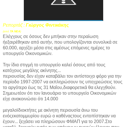
Ρεπορτάζ :
Γιώργος Φιντικάκης
(από
ΤΑ ΝΕΑ
)
Ελέγχους σε όσους δεν µπήκαν στην περαίωση
ήεξαιρέθηκαν από αυτήν, που υπολογίζονται συνολικά σε
60.000, αρχίζει µέσα στις αµέσως επόµενες ηµέρες το
υπουργείο Οικονοµικών.
Την ίδια στιγµή το υπουργείο καλεί όσους από τους
κατόχους µεγάλης ακίνητης...
περιουσίας δεν είχαν καταβάλει τον αντίστοιχο φόρο για την
περίοδο 1997-2007 να εκπληρώσουν τις υποχρεώσεις τους
το αργότερο έως τις 31 Μαΐου,διαφορετικά θα ελεγχθούν.
Σηµειωτέον ότι τον Ιανουάριο το υπουργείο Οικονοµικών
είχε ανακοινώσει ότι 14.000
µεγαλοϊδιοκτήτες µε ακίνητη περιουσία άνω του
ενόςεκατοµµυρίου ευρώ ο καθέναςτους εντοπίστηκαν να
έχουν... ξεχάσει να πληρώσουν ΦΜΑΠ για το 2007.Στο