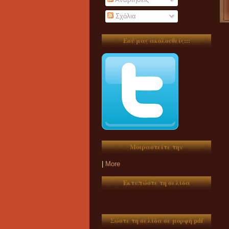
Σχόλια
Εσύ μας ακολουθείς:::
Μοιραστείτε την
|
More
Εκτυπώστε τη σελίδα
Σώστε τη σελίδα σε μορφή pdf