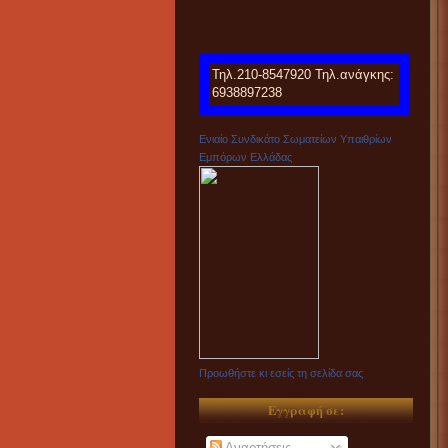
Τηλ.210-8547920 Τηλ.ανάγκης:
6938897238
Ενιαίο Συνδικάτο Σωματείων Υπαιθρίων
Εμπόρων Ελλάδας
Προωθήστε κι εσείς τη σελίδα σας
Εγγραφή σε:
Αναρτήσεις