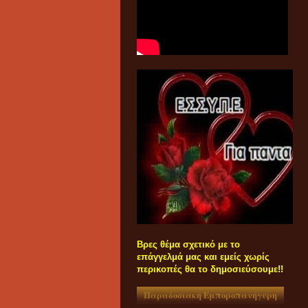
Βρες θέμα σχετικό με το
επάγγελμά μας και εμείς χωρίς
περικοπές θα το δημοσιεύσουμε!!
Παραδοσιακή Εμποροπανήγυρη