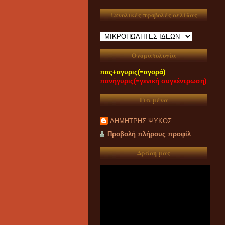
Συνολικές προβολές σελίδας
Ονοματολογία
πας+αγυρις(=αγορά)
πανήγυρις(=γενική συγκέντρωση)
Για μένα
ΔΗΜΗΤΡΗΣ ΨΥΚΟΣ
Προβολή πλήρους προφίλ
Δράση μας