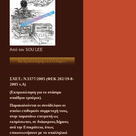
Aπό τον SOU LEE
Εκπροσώπηση-εκλέκτορες
ΣΧΕΤ.: Ν.3377/2005 (ΦΕΚ 202/19-8-
2005 τ.Α)
(Εκπροσώπηση για το στάσιμο
υπαίθριο εμπόριο).
Παρακαλούνται οι συνάδελφοι οι
οποίοι επιθυμούν συμμετοχή τους,
στην παραπάνω επιτροπή ως
εκπρόσωποι, σε διάφορους Δήμους
ανά την Επικράτεια, όπως
επικοινωνήσουν με το υπαλληλικό