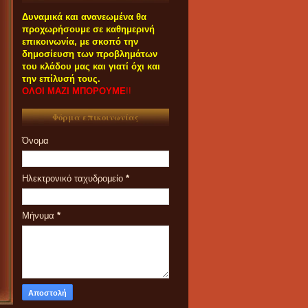
Δυναμικά και ανανεωμένα θα
προχωρήσουμε σε καθημερινή
επικοινωνία, με σκοπό την
δημοσίευση των προβλημάτων
του κλάδου μας και γιατί όχι και
την επίλυσή τους.
ΟΛΟΙ ΜΑΖΙ ΜΠΟΡΟΥΜΕ
!!
Φόρμα επικοινωνίας
Όνομα
Ηλεκτρονικό ταχυδρομείο
*
Μήνυμα
*
ΟΙ ΣΥΝΑΔΕΛΦΟΙ ΠΟΥ
ΕΝΔΙΑΦΕΡΟΝΤΑΙ ΓΙΑ
ΣΥΜΜΕΤΟΧΗ ΤΟΥΣ ΣΤΑ
ΠΑΝΗΓΥΡΙΑ ΚΑΙ ΠΑZΑΡΙΑ ΤΟΥ
2023 ΠΑΡΑΚΑΛΟΥΝΤΑΙ ΟΠΩΣ
ΕΠΙΚΟΙΝΩΝΟΥΝ