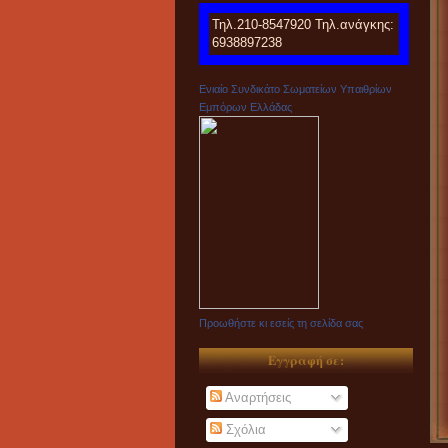
Τηλ.210-8547920 Τηλ.ανάγκης:
6938897238
Ενιαίο Συνδικάτο Σωματείων Υπαιθρίων
Εμπόρων Ελλάδας
Προωθήστε κι εσείς τη σελίδα σας
Εγγραφή σε:
Αναρτήσεις
Σχόλια