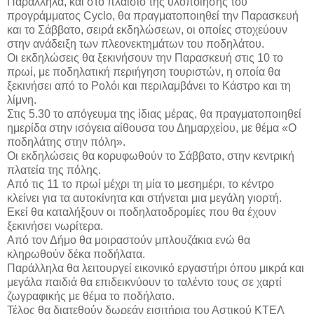
Παράλληλα, και στο πλαίσιο της υλοποίησης του
προγράμματος Cyclo, θα πραγματοποιηθεί την Παρασκευή
και το Σάββατο, σειρά εκδηλώσεων, οι οποίες στοχεύουν
στην ανάδειξη των πλεονεκτημάτων του ποδηλάτου.
Οι εκδηλώσεις θα ξεκινήσουν την Παρασκευή στις 10 το
πρωί, με ποδηλατική περιήγηση τουριστών, η οποία θα
ξεκινήσει από το Ρολόι και περιλαμβάνει το Κάστρο και τη
λίμνη.
Στις 5.30 το απόγευμα της ίδιας μέρας, θα πραγματοποιηθεί
ημερίδα στην ισόγεια αίθουσα του Δημαρχείου, με θέμα «Ο
ποδηλάτης στην πόλη».
Οι εκδηλώσεις θα κορυφωθούν το Σάββατο, στην κεντρική
πλατεία της πόλης.
Από τις 11 το πρωί μέχρι τη μία το μεσημέρι, το κέντρο
κλείνει για τα αυτοκίνητα και στήνεται μια μεγάλη γιορτή.
Εκεί θα καταλήξουν οι ποδηλατοδρομίες που θα έχουν
ξεκινήσει νωρίτερα.
Από τον Δήμο θα μοιραστούν μπλουζάκια ενώ θα
κληρωθούν δέκα ποδήλατα.
Παράλληλα θα λειτουργεί εικονικό εργαστήρι όπου μικρά και
μεγάλα παιδιά θα επιδεικνύουν το ταλέντο τους σε χαρτί
ζωγραφικής με θέμα το ποδήλατο.
Τέλος θα διατεθούν δωρεάν εισιτήρια του Αστικού ΚΤΕΛ