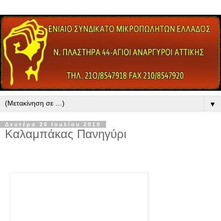
▼
Δευτέρα 26 Ιουλίου 2010
Καλαμπάκας Πανηγύρι
Η
εμποροπανήγυ
ρη της