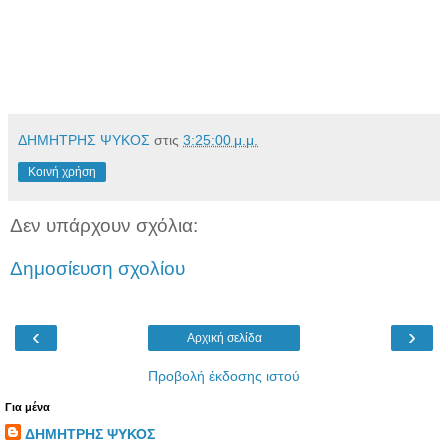
υπάρχουν. Στα άκρως απαραίτητα προσανατολίστηκαν
οι καταναλωτές, ενώ τα παιδιά πέρασαν καλά στο
λούνα-παρκ που ήταν εγκατεστημένο στην περιοχή και
διασκέδασαν με την ψυχή τους, αδειάζοντας το
πορτοφόλι των γονιών.
ΔΗΜΗΤΡΗΣ ΨΥΚΟΣ
στις
3:25:00 μ.μ.
Κοινή χρήση
Δεν υπάρχουν σχόλια:
Δημοσίευση σχολίου
‹
›
Αρχική σελίδα
Προβολή έκδοσης ιστού
Για μένα
ΔΗΜΗΤΡΗΣ ΨΥΚΟΣ