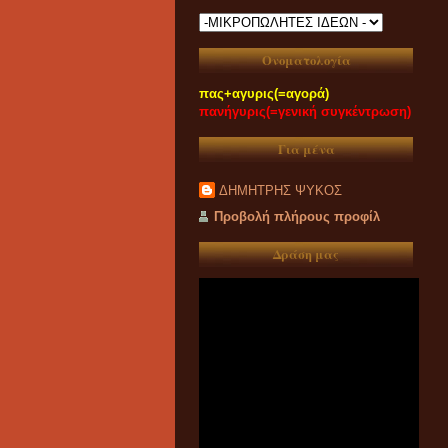
Ονοματολογία
πας+αγυρις(=αγορά)
πανήγυρις(=γενική συγκέντρωση)
Για μένα
ΔΗΜΗΤΡΗΣ ΨΥΚΟΣ
Προβολή πλήρους προφίλ
Δράση μας