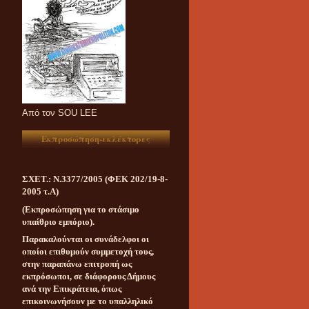
Aπό τον SOU LEE
Εκπροσώπηση-εκλέκτορες
ΣΧΕΤ.: Ν.3377/2005 (ΦΕΚ 202/19-8-
2005 τ.Α)
(Εκπροσώπηση για το στάσιμο
υπαίθριο εμπόριο).
Παρακαλούνται οι συνάδελφοι οι
οποίοι επιθυμούν συμμετοχή τους,
στην παραπάνω επιτροπή ως
εκπρόσωποι, σε διάφορους Δήμους
ανά την Επικράτεια, όπως
επικοινωνήσουν με το υπαλληλικό