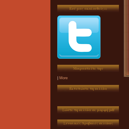
Εσύ μας ακολουθείς:::
Μοιραστείτε την
|
More
Εκτυπώστε τη σελίδα
Σώστε τη σελίδα σε μορφή pdf
Συνολικές προβολές σελίδας