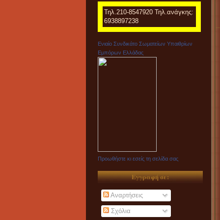
Τηλ.210-8547920 Τηλ.ανάγκης:
6938897238
Ενιαίο Συνδικάτο Σωματείων Υπαιθρίων
Εμπόρων Ελλάδας
Προωθήστε κι εσείς τη σελίδα σας
Εγγραφή σε:
Αναρτήσεις
Σχόλια