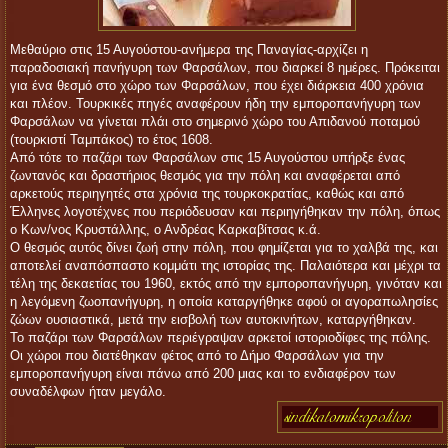
Μεθαύριο στις 15 Αυγούστου-ανήμερα της Παναγίας-αρχίζει η
παραδοσιακή πανήγυρη των Φαρσάλων, που διαρκεί 8 ημέρες. Πρόκειται
για ένα θεσμό στο χώρο των Φαρσάλων, που έχει διάρκεια 400 χρόνια
και πλέον. Τουρκικές πηγές αναφέρουν ήδη την εμποροπανήγυρη των
Φαρσάλων να γίνεται πλάι στο σημερινό χώρο του Απιδανού ποταμού
(τουρκιστί Ταμπάκος) το έτος 1608.
Από τότε το παζάρι των Φαρσάλων στις 15 Αυγούστου υπήρξε ένας
ζωντανός και δραστήριος θεσμός για την πόλη και αναφέρεται από
αρκετούς περιηγητές στα χρόνια της τουρκοκρατίας, καθώς και από
Έλληνες λογοτέχνες που περιόδευσαν και περιηγήθηκαν την πόλη, όπως
ο Κων/νος Κρυστάλλης, ο Ανδρέας Καρκαβίτσας κ.ά.
Ο θεσμός αυτός δίνει ζωή στην πόλη, που φημίζεται για το χαλβά της, και
αποτελεί αναπόσπαστο κομμάτι της ιστορίας της. Παλαιότερα και μέχρι τα
τέλη της δεκαετίας του 1960, εκτός από την εμποροπανήγυρη, γινόταν και
η λεγόμενη ζωοπανήγυρη, η οποία καταργήθηκε αφού οι αγοραπωλησίες
ζώων ουσιαστικά, μετά την εισβολή των αυτοκινήτων, καταργήθηκαν.
Το παζάρι των Φαρσάλων περιέγραψαν αρκετοί ιστοριοδίφες της πόλης.
Οι χώροι που διατέθηκαν φέτος από το Δήμο Φαρσάλων για την
εμποροπανήγυρη είναι πάνω από 200 μιας και το ενδιαφέρον των
συναδέλφων ήταν μεγάλο.