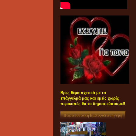
Βρες θέμα σχετικό με το
επάγγελμά μας και εμείς χωρίς
περικοπές θα το δημοσιεύσουμε!!
Παραδοσιακή Εμποροπανήγυρη