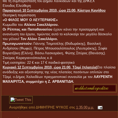
Με τη συμπαράσταση του Δήμου Χαλκιδέων και της ΔΗΚΕΧ
Είσοδος Ελεύθερη
Παρασκευή 10 Σεπτεμβρίου 2010, ώρα 21:00, Κάστρο Κανήθου
Θεατρική παράσταση
«Ο ΦΙΛΟΣ ΜΟΥ Ο ΛΕΥΤΕΡΑΚΗΣ»
Κωμωδία του
Αλέκου Σακελλάριου.
Οι Ρέππας και Παπαθανασίου
έχουν κάνει την προσαρμογή και
ανανέωση του έργου, τιμώντας αυτό το καλοκαίρι
τον μεγάλο δάσκαλο
του γέλιου!
Τον Αλέκο Σακελλάριο.
Πρωταγωνιστούν:
Γιάννης Τσιμιτσέλης (Θοδωράκης), Βασιλική
Ανδρίτσου (Φωφώ), Πέτρος Μπουσουλόπουλος (Λευτεράκης), Σοφία
Βογιατζάκη (Ελένη), Βάσω Λασκαράκη, Φώτης Σπύρος (Θανάσης).
Σταύρος Καραγιαννόπουλος κ.ά
Τιμή εισιτηρίου: 22 € και 17 € παιδικό-φοιτητικό
Κυριακή 12 Σεπτεμβρίου 2010, ώρα 21:00, Τζαμί (πλατεία)
Στα πλαίσια
ανάδειξης και αξιοποίησης της νέας πλατείας πεσόντων οπλιτών στο
Τζαμί, ο Δήμος Χαλκιδέων πραγματοποιεί συναυλία με τον
ΛΑΥΡΕΝΤΗ
ΜΑΧΑΙΡΙΤΣΑ, συμμετέχει η Ζ. ΑΡΒΑΝΙΤΙΔΗ.
Αναρτήθηκε από
ΔΗΜΗΤΡΗΣ ΨΥΚΟΣ
στις
1:35:00 μ.μ.