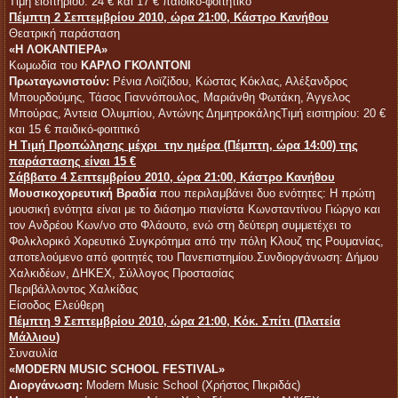
Τιμή εισιτηρίου: 24 € και 17 € παιδικό-φοιτητικό
Πέμπτη 2 Σεπτεμβρίου 2010, ώρα 21:00, Κάστρο Κανήθου
Θεατρική παράσταση
«Η ΛΟΚΑΝΤΙΕΡΑ»
Κωμωδία του
ΚΑΡΛΟ ΓΚΟΛΝΤΟΝΙ
Πρωταγωνιστούν:
Ρένια Λοϊζίδου, Κώστας Κόκλας, Αλέξανδρος
Μπουρδούμης, Τάσος Γιαννόπουλος, Μαριάνθη Φωτάκη, Άγγελος
Μπούρας, Άντεια Ολυμπίου, Αντώνης ΔημητροκάληςΤιμή εισιτηρίου: 20 €
και 15 € παιδικό-φοιτιτικό
Η Τιμή Προπώλησης μέχρι την ημέρα (Πέμπτη, ώρα 14:00) της
παράστασης είναι 15 €
Σάββατο 4 Σεπτεμβρίου 2010, ώρα 21:00, Κάστρο Κανήθου
Μουσικοχορευτική Βραδία
που περιλαμβάνει δυο ενότητες: Η πρώτη
μουσική ενότητα είναι με το διάσημο πιανίστα Κωνσταντίνου Γιώργο και
τον Ανδρέου Κων/νο στο Φλάουτο, ενώ στη δεύτερη συμμετέχει το
Φολκλορικό Χορευτικό Συγκρότημα από την πόλη Κλουζ της Ρουμανίας,
αποτελούμενο από φοιτητές του Πανεπιστημίου.Συνδιοργάνωση: Δήμου
Χαλκιδέων, ΔΗΚΕΧ, Σύλλογος Προστασίας
Περιβάλλοντος Χαλκίδας
Είσοδος Ελεύθερη
Πέμπτη 9 Σεπτεμβρίου 2010, ώρα 21:00, Κόκ. Σπίτι
(
Πλατεία
Μάλλιου
)
Συναυλία
«MODERN MUSIC SCHOOL FESTIVAL»
Διοργάνωση:
Modern Music School (Χρήστος Πικριδάς)