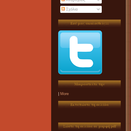
Σχόλια
Εσύ μας ακολουθείς:::
Μοιραστείτε την
|
More
Εκτυπώστε τη σελίδα
Σώστε τη σελίδα σε μορφή pdf