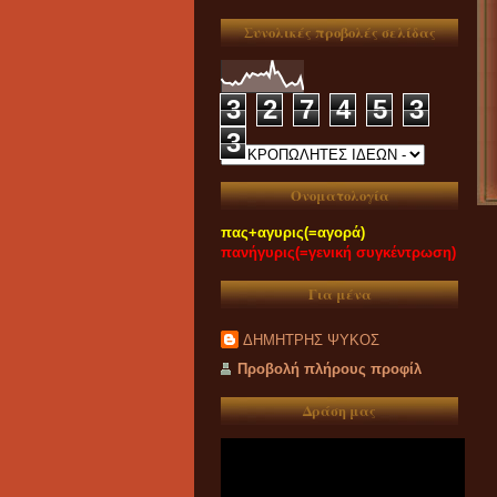
Συνολικές προβολές σελίδας
3
2
7
4
5
3
3
Ονοματολογία
πας+αγυρις(=αγορά)
πανήγυρις(=γενική συγκέντρωση)
Για μένα
ΔΗΜΗΤΡΗΣ ΨΥΚΟΣ
Προβολή πλήρους προφίλ
Δράση μας