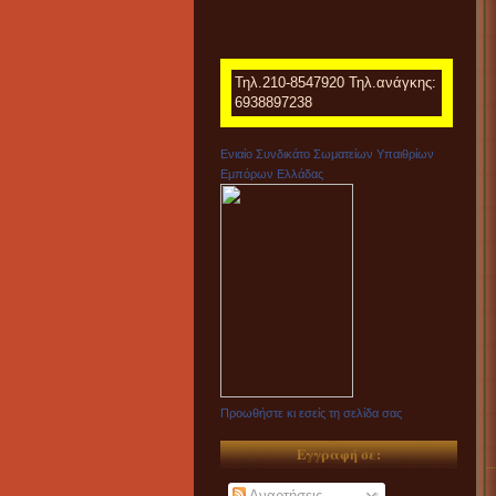
Τηλ.210-8547920 Τηλ.ανάγκης:
6938897238
Ενιαίο Συνδικάτο Σωματείων Υπαιθρίων
Εμπόρων Ελλάδας
Προωθήστε κι εσείς τη σελίδα σας
Εγγραφή σε:
Αναρτήσεις