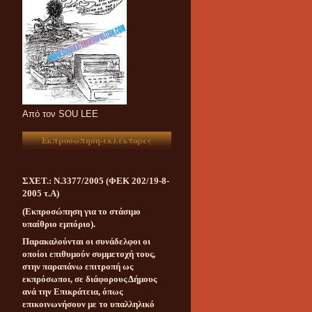
Aπό τον SOU LEE
Εκπροσώπηση-εκλέκτορες
ΣΧΕΤ.: Ν.3377/2005 (ΦΕΚ 202/19-8-
2005 τ.Α)
(Εκπροσώπηση για το στάσιμο
υπαίθριο εμπόριο).
Παρακαλούνται οι συνάδελφοι οι
οποίοι επιθυμούν συμμετοχή τους,
στην παραπάνω επιτροπή ως
εκπρόσωποι, σε διάφορους Δήμους
ανά την Επικράτεια, όπως
επικοινωνήσουν με το υπαλληλικό