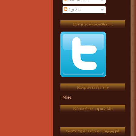
Σχόλια
Εσύ μας ακολουθείς:::
Μοιραστείτε την
|
More
Εκτυπώστε τη σελίδα
Σώστε τη σελίδα σε μορφή pdf