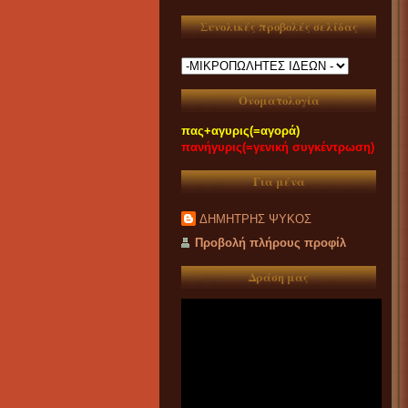
Συνολικές προβολές σελίδας
Ονοματολογία
πας+αγυρις(=αγορά)
πανήγυρις(=γενική συγκέντρωση)
Για μένα
ΔΗΜΗΤΡΗΣ ΨΥΚΟΣ
Προβολή πλήρους προφίλ
Δράση μας