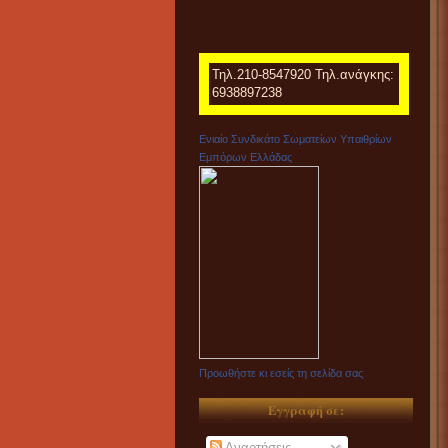
Τηλ.210-8547920 Τηλ.ανάγκης:
6938897238
Ενιαίο Συνδικάτο Σωματείων Υπαιθρίων
Εμπόρων Ελλάδας
Προωθήστε κι εσείς τη σελίδα σας
Εγγραφή σε:
Αναρτήσεις