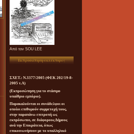
Aπό τον SOU LEE
Εκπροσώπηση-εκλέκτορες
ΣΧΕΤ.: Ν.3377/2005 (ΦΕΚ 202/19-8-
2005 τ.Α)
(Εκπροσώπηση για το στάσιμο
υπαίθριο εμπόριο).
Παρακαλούνται οι συνάδελφοι οι
οποίοι επιθυμούν συμμετοχή τους,
στην παραπάνω επιτροπή ως
εκπρόσωποι, σε διάφορους Δήμους
ανά την Επικράτεια, όπως
επικοινωνήσουν με το υπαλληλικό