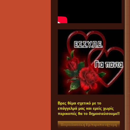
Βρες θέμα σχετικό με το
επάγγελμά μας και εμείς χωρίς
περικοπές θα το δημοσιεύσουμε!!
Παραδοσιακή Εμποροπανήγυρη