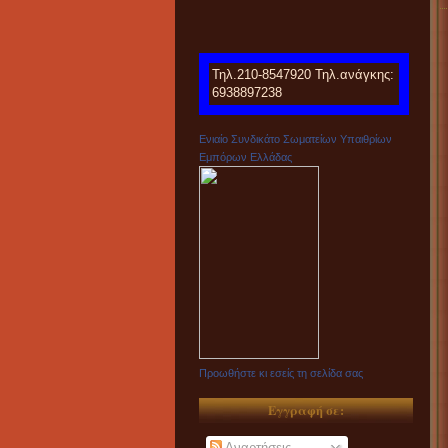
Τηλ.210-8547920 Τηλ.ανάγκης:
6938897238
Ενιαίο Συνδικάτο Σωματείων Υπαιθρίων
Εμπόρων Ελλάδας
Προωθήστε κι εσείς τη σελίδα σας
Εγγραφή σε:
Αναρτήσεις