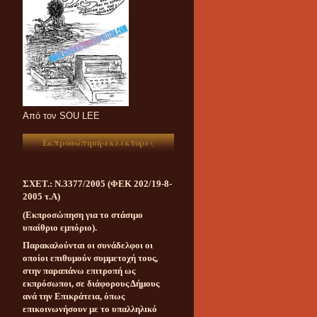
Aπό τον SOU LEE
Εκπροσώπηση-εκλέκτορες
ΣΧΕΤ.: Ν.3377/2005 (ΦΕΚ 202/19-8-
2005 τ.Α)
(Εκπροσώπηση για το στάσιμο
υπαίθριο εμπόριο).
Παρακαλούνται οι συνάδελφοι οι
οποίοι επιθυμούν συμμετοχή τους,
στην παραπάνω επιτροπή ως
εκπρόσωποι, σε διάφορους Δήμους
ανά την Επικράτεια, όπως
επικοινωνήσουν με το υπαλληλικό