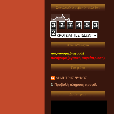
Συνολικές προβολές σελίδας
3
2
7
4
5
3
2
Ονοματολογία
πας+αγυρις(=αγορά)
πανήγυρις(=γενική συγκέντρωση)
Για μένα
ΔΗΜΗΤΡΗΣ ΨΥΚΟΣ
Προβολή πλήρους προφίλ
Δράση μας