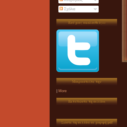
Σχόλια
Εσύ μας ακολουθείς:::
Μοιραστείτε την
|
More
Εκτυπώστε τη σελίδα
Σώστε τη σελίδα σε μορφή pdf