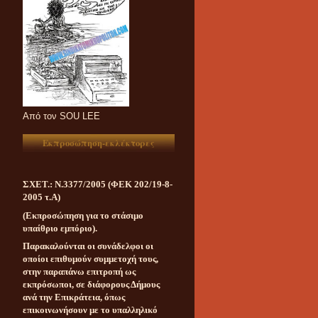
Aπό τον SOU LEE
Εκπροσώπηση-εκλέκτορες
ΣΧΕΤ.: Ν.3377/2005 (ΦΕΚ 202/19-8-
2005 τ.Α)
(Εκπροσώπηση για το στάσιμο
υπαίθριο εμπόριο).
Παρακαλούνται οι συνάδελφοι οι
οποίοι επιθυμούν συμμετοχή τους,
στην παραπάνω επιτροπή ως
εκπρόσωποι, σε διάφορους Δήμους
ανά την Επικράτεια, όπως
επικοινωνήσουν με το υπαλληλικό