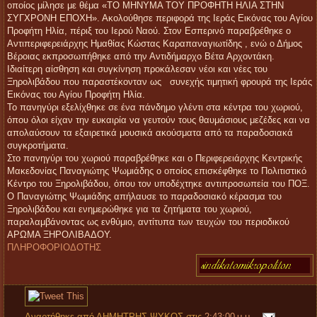
οποίος μίλησε με θέμα «ΤΟ ΜΗΝΥΜΑ ΤΟΥ ΠΡΟΦΗΤΗ ΗΛΙΑ ΣΤΗΝ
ΣΥΓΧΡΟΝΗ ΕΠΟΧΗ». Ακολούθησε περιφορά της Ιεράς Εικόνας του Αγίου
Προφήτη Ηλία, πέριξ του Ιερού Ναού. Στον Εσπερινό παραβρέθηκε ο
Αντιπεριφερειάρχης Ημαθίας Κώστας Καραπαναγιωτίδης , ενώ ο Δήμος
Βέροιας εκπροσωπήθηκε από την Αντιδήμαρχο Βέτα Αρχοντάκη.
Ιδιαίτερη αίσθηση και συγκίνηση προκάλεσαν νέοι και νέες του
Ξηρολιβάδου που παραστέκονταν ως συνεχής τιμητική φρουρά της Ιεράς
Εικόνας του Αγίου Προφήτη Ηλία.
Το πανηγύρι εξελίχθηκε σε ένα πάνδημο γλέντι στα κέντρα του χωριού,
όπου όλοι είχαν την ευκαιρία να γευτούν τους θαυμάσιους μεζέδες και να
απολαύσουν τα εξαιρετικά μουσικά ακούσματα από τα παραδοσιακά
συγκροτήματα.
Στο πανηγύρι του χωριού παραβρέθηκε και ο Περιφερειάρχης Κεντρικής
Μακεδονίας Παναγιώτης Ψωμιάδης ο οποίος επισκέφθηκε το Πολιτιστικό
Κέντρο του Ξηρολιβάδου, όπου τον υποδέχτηκε αντιπροσωπεία του ΠΟΞ.
Ο Παναγιώτης Ψωμιάδης απήλαυσε το παραδοσιακό κέρασμα του
Ξηρολιβάδου και ενημερώθηκε για τα ζητήματα του χωριού,
παραλαμβάνοντας ως ενθύμιο, αντίτυπα των τευχών του περιοδικού
ΑΡΩΜΑ ΞΗΡΟΛΙΒΑΔΟΥ.
ΠΛΗΡΟΦΟΡΙΟΔΟΤΗΣ
Αναρτήθηκε από
ΔΗΜΗΤΡΗΣ ΨΥΚΟΣ
στις
2:43:00 μ.μ.