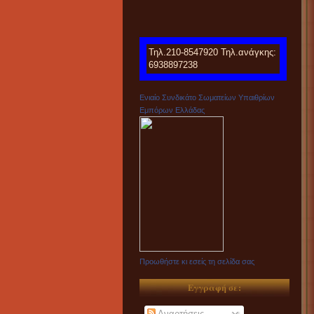
Τηλ.210-8547920 Τηλ.ανάγκης:
6938897238
Ενιαίο Συνδικάτο Σωματείων Υπαιθρίων
Εμπόρων Ελλάδας
Προωθήστε κι εσείς τη σελίδα σας
Εγγραφή σε:
Αναρτήσεις