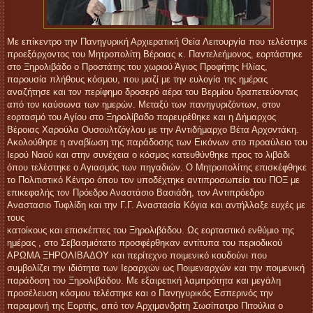
Μ
ε επίκεντρο την Πανηγυρική Αρχιερατική Θεία Λειτουργία που τελέστηκε
προεξάρχοντος του Μητροπολίτη Βέροιας κ. Παντελεήμονος, εορτάστηκε
στο Ξηρολιβάδο ο Προστάτης του χωριού Άγιος Προφήτης Ηλίας,
παρουσία πλήθους κόσμου, που μαζί με την ευλογία της ημέρας
αναζήτησε και τον περίφημο δροσερό αέρα του Βερμίου δραπετεύοντας
από τον καύσωνα των ημερών. Μεταξύ των πανηγυριζόντων, στον
εορτασμό του Αγίου στο Ξηρολίβαδο παρευρέθηκε και η Δήμαρχος
Βέροιας Χαρούλα Ουσουλτζόγλου με την Αντιδήμαρχο Βέτα Αρχοντάκη.
Ακολούθησε η αναβίωση της παράδοσης των Εικόνων στο προαύλειο του
Ιερού Ναού και στην συνέχεια ο κόσμος κατευθύνθηκε προς το λιβάδι
όπου τελέστηκε ο Αγιασμός των πηγαδιών. Ο Μητροπολίτης επισκέφθηκε
το Πολιτιστικό Κέντρο όπου τον υποδέχτηκε αντιπροσωπεία του ΠΟΞ με
επικεφαλής τον Πρόεδρο Αναστάσιο Βασιάδη, τον Αντιπρόεδρο
Αναστασιο Τυφλίδη και την Γ.Γ. Αναστασία Κόγια και αντήλλαξε ευχές με
τους
κατοίκους και επισκέπτες του Ξηρολιβάδου. Ως εορταστικό ενθύμιο της
ημέρας , στο Σεβασμιότατο προσφέρθηκαν αντίτυπα του περιοδικού
ΑΡΩΜΑ ΞΗΡΟΛΙΒΑΔΟΥ και περίτεχνο ποιμενικό κουδούνι που
συμβολίζει την ιδιότητα των Ιεραρχών ως Ποιμεναρχών και την ποιμενική
παράδοση του Ξηρολιβάδου. Με εξαιρετική λαμπρότητα και μεγάλη
προσέλευση κόσμου τελέστηκε και ο Πανηγυρικός Εσπερινός την
παραμονή της Εορτής, από τον Αρχιμανδρίτη Σωσίπατρο Πιτούλια ο