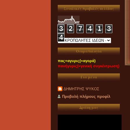
Συνολικές προβολές σελίδας
3
2
7
4
1
3
4
Ονοματολογία
πας+αγυρις(=αγορά)
πανήγυρις(=γενική συγκέντρωση)
Για μένα
ΔΗΜΗΤΡΗΣ ΨΥΚΟΣ
Προβολή πλήρους προφίλ
Δράση μας