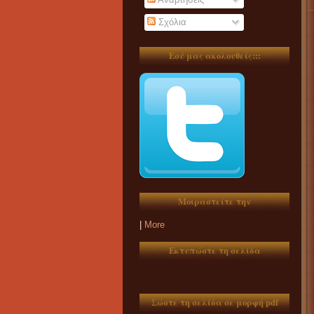
Σχόλια
Εσύ μας ακολουθείς:::
Μοιραστείτε την
|
More
Εκτυπώστε τη σελίδα
Σώστε τη σελίδα σε μορφή pdf