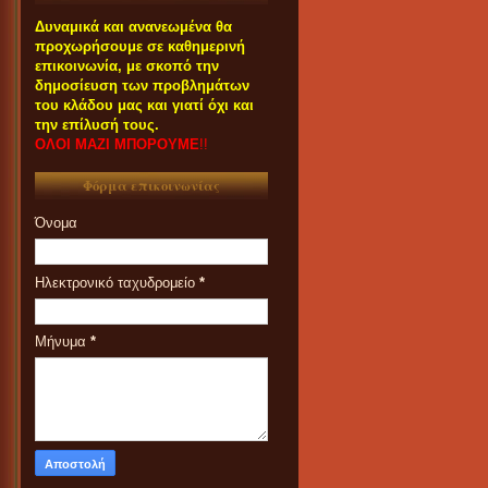
Δυναμικά και ανανεωμένα θα
προχωρήσουμε σε καθημερινή
επικοινωνία, με σκοπό την
δημοσίευση των προβλημάτων
του κλάδου μας και γιατί όχι και
την επίλυσή τους.
ΟΛΟΙ ΜΑΖΙ ΜΠΟΡΟΥΜΕ
!!
Φόρμα επικοινωνίας
Όνομα
Ηλεκτρονικό ταχυδρομείο
*
Μήνυμα
*
ΟΙ ΣΥΝΑΔΕΛΦΟΙ ΠΟΥ
ΕΝΔΙΑΦΕΡΟΝΤΑΙ ΓΙΑ
ΣΥΜΜΕΤΟΧΗ ΤΟΥΣ ΣΤΑ
ΠΑΝΗΓΥΡΙΑ ΚΑΙ ΠΑZΑΡΙΑ ΤΟΥ
2023 ΠΑΡΑΚΑΛΟΥΝΤΑΙ ΟΠΩΣ