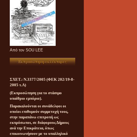
Aπό τον SOU LEE
Εκπροσώπηση-εκλέκτορες
ΣΧΕΤ.: Ν.3377/2005 (ΦΕΚ 202/19-8-
2005 τ.Α)
(Εκπροσώπηση για το στάσιμο
υπαίθριο εμπόριο).
Παρακαλούνται οι συνάδελφοι οι
οποίοι επιθυμούν συμμετοχή τους,
στην παραπάνω επιτροπή ως
εκπρόσωποι, σε διάφορους Δήμους
ανά την Επικράτεια, όπως
επικοινωνήσουν με το υπαλληλικό