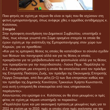
Ποιο φτηνές σε σχέση με πέρυσι θα είναι οι τιμές που θα ισχύσουν στη
φετινή εμποροπανήγυρη, όπως ανέφερε χθες ο αρμόδιος αντιδήμαρχος κ.
Κολότσιος.
Στοιχεία
Στην πρόσφατη συνεδρίαση του Δημοτικού Συμβουλίου, υποστήριξε ο
ίδιος, πως κάναμε γνωστά στο Σώμα ορισμένα στοιχεία τα οποία θα
έχουν σχέση με την ανάπτυξη της Εμποροπανήγυρης στον χώρο των
Καρυών, για να προσθέσει:
«Και για τις εμπορικές θέσεις τις οποίες θα καταλάβουν το σύνολο σχεδόν
των θέσεων του πανηγυριού αλλά και για τις θέσεις οι οποίες
προορίζονται για τα χαλβαδοπωλεία και ψητοπωλεία αλλά για τις θέσεις
που προορίζονται για την παιχνιδούπολη - Λούνα Παρκ. Παράλληλα το
Δ.Σ. συγκρότησε μια επιτροπή η οποία θα αποτελείται από τον πρόεδρο
της Επιτροπής Ποιότητας Ζωής, τον πρόεδρο της Οικονομικής Επιτροπής
Γιώργο Στουρνάρα, από δυο μέλη (1+1) των δυο επιτροπών καθώς και
τον πρόεδρο της Δημοτικής Κοινότητας Τρικκαίων Χρήστο Κωνσταντό,
ενώ αυτή η επιτροπή θα επικουρείται από τους υπηρεσιακούς
παράγοντες».
Απαντώντας στο ερώτημα ο κ. Κολότσιος αν θα είναι μειωμένες οι τιμές
φέτος σε σχέση με πέρυσι υποστήριξε τα παρακάτω:
«Παράλληλα έγινε και μια οικονομική πρόταση με μειωμένες τιμές για το
2011 σε σχέση με το 2010, τιμές οι οποίες είναι τιμές εκκίνησης για την