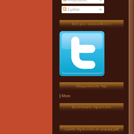
Σχόλια
Εσύ μας ακολουθείς:::
Μοιραστείτε την
|
More
Εκτυπώστε τη σελίδα
Σώστε τη σελίδα σε μορφή pdf