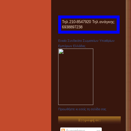
Τηλ.210-8547920 Τηλ.ανάγκης:
6938897238
Ενιαίο Συνδικάτο Σωματείων Υπαιθρίων
Εμπόρων Ελλάδας
Προωθήστε κι εσείς τη σελίδα σας
Εγγραφή σε:
Αναρτήσεις