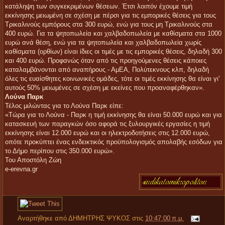
κατάληψη των συγκεκριμένων θέσεων. Έτσι λοιπόν έχουμε τιμή
εκκίνησης μειωμένη σε σχέση με πέρσι για τις εμπορικές θέσεις για τους
Τρικαλινούς εμπόρους στα 300 ευρώ, ενώ για τους μη Τρικαλινούς στα
400 ευρώ. Για τα ψητοπωλεία και χαλβαδοπωλεία με καθίσματα στα 1000
ευρώ ανά θέση, ενώ για τα ψητοπωλεία και χαλβαδοπωλεία χωρίς
καθίσματα (ορθίων) είναι ίδιες οι τιμές με τις εμπορικές θέσεις, δηλαδή 300
και 400 ευρώ. Προφανώς όταν από τις προηγούμενες θέσεις κάποιες
καταλαμβάνονται από αναπήρους - ΑμΕΑ, Πολύτεκνους κλπ, δηλαδή
όλες τις ευαίσθητες κοινωνικές ομάδες, τότε οι τιμές εκκίνησης θα είναι γι'
αυτούς 50% μειωμένες σε σχέση με εκείνες που προαναφέρθηκαν».
Λούνα Παρκ
Τέλος μιλώντας για το Λούνα Παρκ είπε:
«Τώρα για το Λούνα - Παρκ η τιμή εκκίνησης θα είναι 50.000 ευρώ και για
κατασκευή των παραγκών όσο αφορά τις ξυλουργικές εργασίες η τιμή
εκκίνησης είναι 12.000 ευρώ και οι ηλεκτροδοτήσεις στις 12.000 ευρώ,
οπότε προκύπτει ένας ενδεικτικός προϋπολογισμός απολαβής εσόδων για
το Δήμο περίπου στις 350.000 ευρώ».
Του Αποστόλη Ζώη
e-erevna.gr
Αναρτήθηκε από
ΔΗΜΗΤΡΗΣ ΨΥΚΟΣ
στις
10:47:00 π.μ.