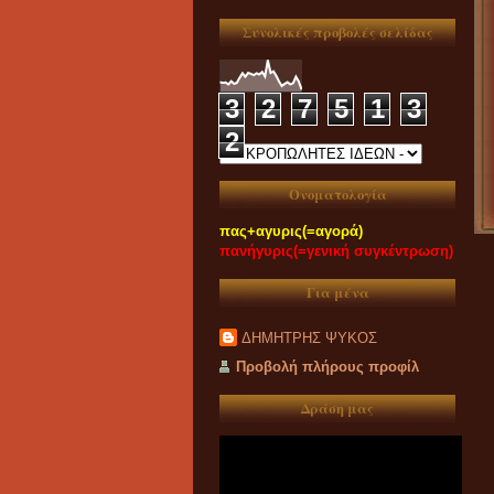
Συνολικές προβολές σελίδας
3
2
7
5
1
3
2
Ονοματολογία
πας+αγυρις(=αγορά)
πανήγυρις(=γενική συγκέντρωση)
Για μένα
ΔΗΜΗΤΡΗΣ ΨΥΚΟΣ
Προβολή πλήρους προφίλ
Δράση μας