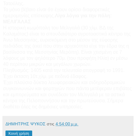
Τατούλης.
Το μόνο βέβαιο είναι ότι έχουν ορίσει διαφορετικές
ημερομηνίες επίσκεψης.
Λίγα λόγια για την πόλη:
ΜΕΛΙΓΑΛΑΣ
Η ιστορική κωμόπολη του Μελιγαλά (30 χλμ. ΒΔ της
Καλαμάτας) είναι το σπουδαιότερο αγροτοαστικό κέντρο της
Άνω Μεσσηνίας, ευρισκόμενη στο μέσον της εύφορης
πεδιάδας της (εκεί που στην αρχαιότητα είχε την έδρα της η
βασίλισσα της Μεσσηνίας Μερόπη). Είναι χτισμένη σε 7
λόφους με τον ψηλότερο 70μ. (του προφήτη Ηλία) εν μέσω
40 περίπου μικρών και μεγάλων χωριών.
Πληθυσμός: 1405 κατά την τελευταία απογραφή το 1991.
Έχει έκταση 10τ.χλμ. με πεδινό έδαφος.
Έχει πλούσιο δύκτιο λεωφορειακών και σιδηροδρομικών
συγκοινωνιών και φορτηγών που πάντα μετέφεραν επιβάτες
και εμπορεύματα και συνέδεαν τον Μελιγαλά με τα αστικά
κέντρα της Πελοποννήσου και την πρωτεύουσα. Σήμερα
διαθέτει όλες τις δημόσιες υπηρεσίες.
ΔΗΜΗΤΡΗΣ ΨΥΚΟΣ
στις
4:54:00 μ.μ.
Κοινή χρήση