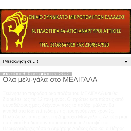
▼
Δευτέρα 6 Σεπτεμβρίου 2010
Όλα μέλι-γάλα στο ΜΕΛΙΓΑΛΑ
Ξεκίνησε το παραδοσιακό παζάρι του ΜΕΛΙΓΑΛΑ και θα
διαρκέσει ως τις 12 του μηνός. Οι πρώτες εντυπώσεις από
συναδέλφους μας, δείχνουν πως το παζάρι μάλλον θα
κινηθεί στα ίδια επίπεδα με τις προηγούμενες χρονιές.
Πολύ δουλειά περιμένει τη Δήμαρχο Μελιγαλά κ. Αλιφέρη και
αυτό γιατί θα δώσουν παρουσία και οι 2 υποψήφιοι
Περιφερειάρχες τόσο ο Δημήτρης Δράκος όσο και ο Πέτρος