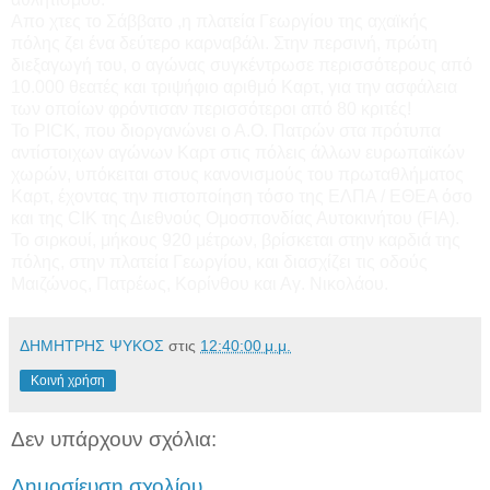
Απο χτες το Σάββατο ,η πλατεία Γεωργίου της αχαϊκής
πόλης ζει ένα δεύτερο καρναβάλι. Στην περσινή, πρώτη
διεξαγωγή του, ο αγώνας συγκέντρωσε περισσότερους από
10.000 θεατές και τριψήφιο αριθμό Καρτ, για την ασφάλεια
των οποίων φρόντισαν περισσότεροι από 80 κριτές!
Το PICK, που διοργανώνει ο Α.Ο. Πατρών στα πρότυπα
αντίστοιχων αγώνων Καρτ στις πόλεις άλλων ευρωπαϊκών
χωρών, υπόκειται στους κανονισμούς του πρωταθλήματος
Καρτ, έχοντας την πιστοποίηση τόσο της ΕΛΠΑ / ΕΘΕΑ όσο
και της CIK της Διεθνούς Ομοσπονδίας Αυτοκινήτου (FIA).
Το σιρκουί, μήκους 920 μέτρων, βρίσκεται στην καρδιά της
πόλης, στην πλατεία Γεωργίου, και διασχίζει τις οδούς
Μαιζώνος, Πατρέως, Κορίνθου και Αγ. Νικολάου.
ΔΗΜΗΤΡΗΣ ΨΥΚΟΣ
στις
12:40:00 μ.μ.
Κοινή χρήση
Δεν υπάρχουν σχόλια:
Δημοσίευση σχολίου