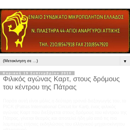
▼
Κυριακή 19 Σεπτεμβρίου 2010
Φιλικός αγώνας Καρτ, στους δρόμους
του κέντρου της Πάτρας
Παρότι αυτή είναι μόλις η δεύτερη χρονιά διεξαγωγής του, το
PICK (Patras International Circuit for Kart), ένας φιλικός
αγώνας Καρτ που διεξάγεται στους δρόμους του κέντρου της
Πάτρας, γίνεται θεσμός και αποτελεί ήδη μία από τις πιο
λαμπερές ετήσιες εκδηλώσεις του ελληνικού μηχανοκίνητου
αθλητισμού.