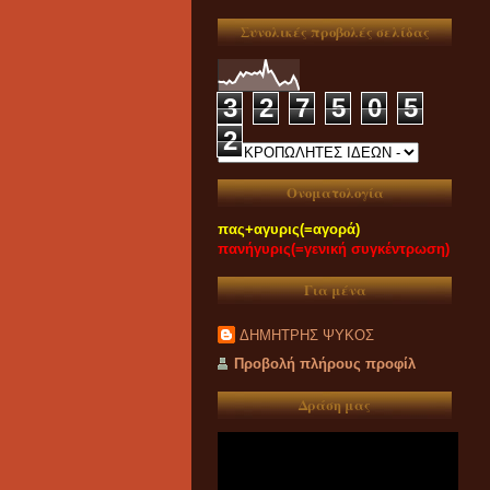
Συνολικές προβολές σελίδας
3
2
7
5
0
5
2
Ονοματολογία
πας+αγυρις(=αγορά)
πανήγυρις(=γενική συγκέντρωση)
Για μένα
ΔΗΜΗΤΡΗΣ ΨΥΚΟΣ
Προβολή πλήρους προφίλ
Δράση μας