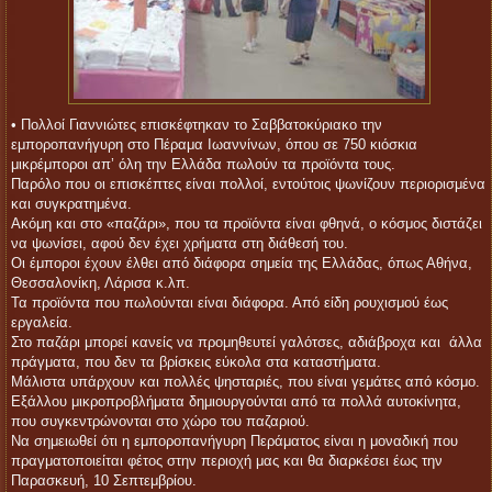
• Πολλοί Γιαννιώτες επισκέφτηκαν το Σαββατοκύριακο την
εμποροπανήγυρη στο Πέραμα Ιωαννίνων, όπου σε 750 κιόσκια
μικρέμποροι απ’ όλη την Ελλάδα πωλούν τα προϊόντα τους.
Παρόλο που οι επισκέπτες είναι πολλοί, εντούτοις ψωνίζουν περιορισμένα
και συγκρατημένα.
Ακόμη και στο «παζάρι», που τα προϊόντα είναι φθηνά, ο κόσμος διστάζει
να ψωνίσει, αφού δεν έχει χρήματα στη διάθεσή του.
Οι έμποροι έχουν έλθει από διάφορα σημεία της Ελλάδας, όπως Αθήνα,
Θεσσαλονίκη, Λάρισα κ.λπ.
Τα προϊόντα που πωλούνται είναι διάφορα. Από είδη ρουχισμού έως
εργαλεία.
Στο παζάρι μπορεί κανείς να προμηθευτεί γαλότσες, αδιάβροχα και άλλα
πράγματα, που δεν τα βρίσκεις εύκολα στα καταστήματα.
Μάλιστα υπάρχουν και πολλές ψησταριές, που είναι γεμάτες από κόσμο.
Εξάλλου μικροπροβλήματα δημιουργούνται από τα πολλά αυτοκίνητα,
που συγκεντρώνονται στο χώρο του παζαριού.
Να σημειωθεί ότι η εμποροπανήγυρη Περάματος είναι η μοναδική που
πραγματοποιείται φέτος στην περιοχή μας και θα διαρκέσει έως την
Παρασκευή, 10 Σεπτεμβρίου.