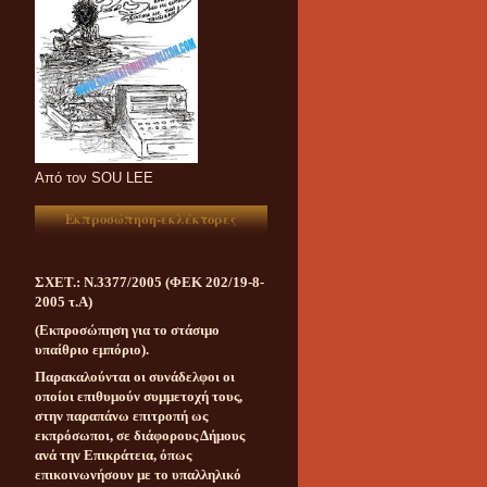
Aπό τον SOU LEE
Εκπροσώπηση-εκλέκτορες
ΣΧΕΤ.: Ν.3377/2005 (ΦΕΚ 202/19-8-
2005 τ.Α)
(Εκπροσώπηση για το στάσιμο
υπαίθριο εμπόριο).
Παρακαλούνται οι συνάδελφοι οι
οποίοι επιθυμούν συμμετοχή τους,
στην παραπάνω επιτροπή ως
εκπρόσωποι, σε διάφορους Δήμους
ανά την Επικράτεια, όπως
επικοινωνήσουν με το υπαλληλικό