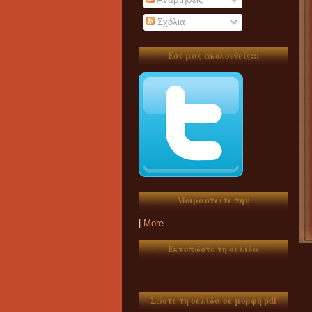
Σχόλια
Εσύ μας ακολουθείς:::
Μοιραστείτε την
|
More
Εκτυπώστε τη σελίδα
Σώστε τη σελίδα σε μορφή pdf