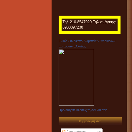
Τηλ.210-8547920 Τηλ.ανάγκης:
6938897238
Ενιαίο Συνδικάτο Σωματείων Υπαιθρίων
Εμπόρων Ελλάδας
Προωθήστε κι εσείς τη σελίδα σας
Εγγραφή σε:
Αναρτήσεις