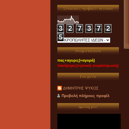
Συνολικές προβολές σελίδας
3
2
7
3
7
2
5
Ονοματολογία
πας+αγυρις(=αγορά)
πανήγυρις(=γενική συγκέντρωση)
Για μένα
ΔΗΜΗΤΡΗΣ ΨΥΚΟΣ
Προβολή πλήρους προφίλ
Δράση μας