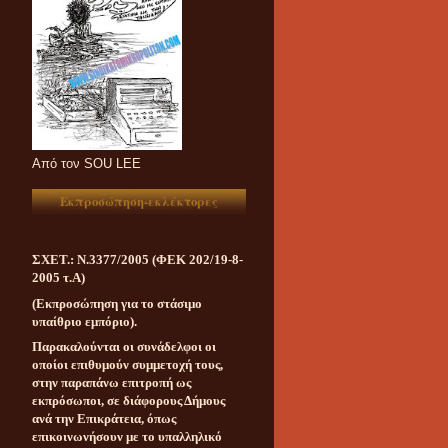
Aπό τον SOU LEE
Εκπροσώπηση-εκλέκτορες
ΣΧΕΤ.: Ν.3377/2005 (ΦΕΚ 202/19-8-
2005 τ.Α)
(Εκπροσώπηση για το στάσιμο
υπαίθριο εμπόριο).
Παρακαλούνται οι συνάδελφοι οι
οποίοι επιθυμούν συμμετοχή τους,
στην παραπάνω επιτροπή ως
εκπρόσωποι, σε διάφορους Δήμους
ανά την Επικράτεια, όπως
επικοινωνήσουν με το υπαλληλικό