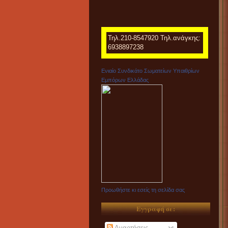
Τηλ.210-8547920 Τηλ.ανάγκης:
6938897238
Ενιαίο Συνδικάτο Σωματείων Υπαιθρίων
Εμπόρων Ελλάδας
Προωθήστε κι εσείς τη σελίδα σας
Εγγραφή σε:
Αναρτήσεις