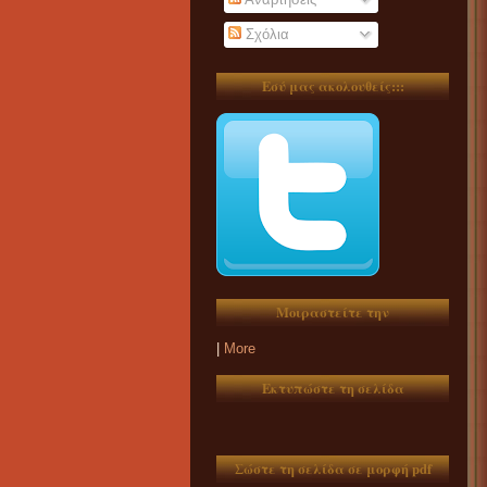
Σχόλια
Εσύ μας ακολουθείς:::
Μοιραστείτε την
|
More
Εκτυπώστε τη σελίδα
Σώστε τη σελίδα σε μορφή pdf