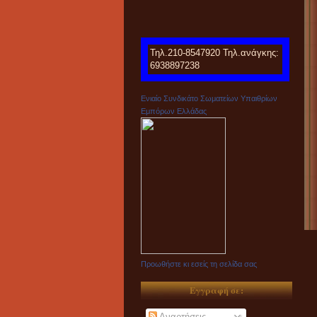
Τηλ.210-8547920 Τηλ.ανάγκης:
6938897238
Ενιαίο Συνδικάτο Σωματείων Υπαιθρίων
Εμπόρων Ελλάδας
Προωθήστε κι εσείς τη σελίδα σας
Εγγραφή σε:
Αναρτήσεις