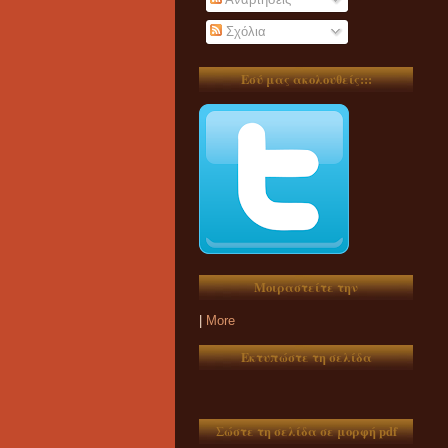
Σχόλια
Εσύ μας ακολουθείς:::
Μοιραστείτε την
|
More
Εκτυπώστε τη σελίδα
Σώστε τη σελίδα σε μορφή pdf