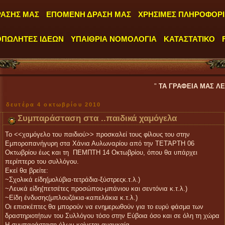
ΡΑΣΗΣ ΜΑΣ
ΕΠΟΜΕΝΗ ΔΡΑΣΗ ΜΑΣ
ΧΡΗΣΙΜΕΣ ΠΛΗΡΟΦΟΡΙ
ΟΠΩΛΗΤΕΣ ΙΔΕΩΝ
ΥΠΑΙΘΡΙΑ ΝΟΜΟΛΟΓΙΑ
ΚΑΤΑΣΤΑΤΙΚΟ
"
ΤΑ ΓΡΑΦΕΙΑ ΜΑΣ ΛΕΙΤΟΥΡΓΟΥΝ 
δευτέρα 4 οκτωβρίου 2010
Συμπαράσταση στα ..παιδικά χαμόγελα
Το <<χαμόγελο του παιδιού>> προσκαλεί τους φίλους του στην
Εμποροπανήγυρη στα Χάνια Αυλωναρίου από την ΤΕΤΆΡΤΗ 06
Οκτωβρίου έως και τη ΠΕΜΠΤΗ 14 Οκτωβρίου, όπου θα υπάρχει
περίπτερο του συλλόγου.
Εκεί θα βρείτε:
~Σχολικά είδη(μολύβια-τετράδια-ξύστρεςκ.τ.λ.)
~Λευκά είδη(πετσέτες προσώπου-μπάνιου και σεντόνια κ.τ.λ.)
~Είδη ένδυσης(μπλουζάκια-καπελάκια κ.τ.λ.)
Οι επισκέπτες θα μπορούν να ενημερωθούν για το ευρύ φάσμα των
δραστηριοτήτων του Συλλόγου τόσο στην Εύβοια όσο και σε όλη τη χώρα