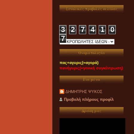
Συνολικές προβολές σελίδας
3
2
7
4
1
0
7
Ονοματολογία
πας+αγυρις(=αγορά)
πανήγυρις(=γενική συγκέντρωση)
Για μένα
ΔΗΜΗΤΡΗΣ ΨΥΚΟΣ
Προβολή πλήρους προφίλ
Δράση μας