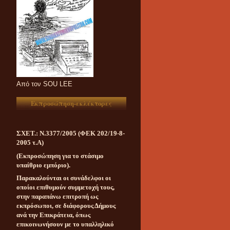
Aπό τον SOU LEE
Εκπροσώπηση-εκλέκτορες
ΣΧΕΤ.: Ν.3377/2005 (ΦΕΚ 202/19-8-
2005 τ.Α)
(Εκπροσώπηση για το στάσιμο
υπαίθριο εμπόριο).
Παρακαλούνται οι συνάδελφοι οι
οποίοι επιθυμούν συμμετοχή τους,
στην παραπάνω επιτροπή ως
εκπρόσωποι, σε διάφορους Δήμους
ανά την Επικράτεια, όπως
επικοινωνήσουν με το υπαλληλικό