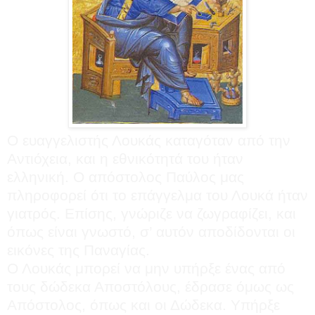
Ο ευαγγελιστής Λουκάς καταγόταν από την
Αντιόχεια, και η εθνικότητά του ήταν
ελληνική. Ο απόστολος Παύλος μας
πληροφορεί ότι το επάγγελμα του Λουκά ήταν
γιατρός. Επίσης, γνώριζε να ζωγραφίζει, και
όπως είναι γνωστό, σ’ αυτόν αποδίδονται οι
εικόνες της Παναγίας.
Ο Λουκάς μπορεί να μην υπήρξε ένας από
τους δώδεκα Αποστόλους, έδρασε όμως ως
Απόστολος, όπως και οι Δώδεκα. Υπήρξε