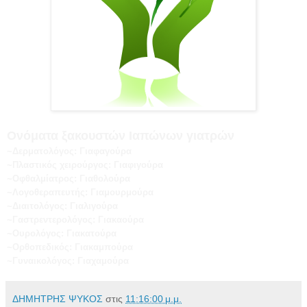
Ονόματα ξακουστών Ιαπώνων γιατρών
~Δερματολόγος: Γιαφαγούρα
~Πλαστικός χειρούργος: Γιαφιγούρα
~Οφθαλμίατρος: Γιαθολούρα
~Λογοθεραπευτής: Γιαμουρμούρα
~Διαιτολόγος: Γιαλιγούρα
~Γαστρεντερολόγος: Γιακαούρα
~Ουρολόγος: Γιακατούρα
~Ορθοπεδικός: Γιακαμπούρα
~Γυναικολόγος: Γιαχαμούρα
ΔΗΜΗΤΡΗΣ ΨΥΚΟΣ
στις
11:16:00 μ.μ.