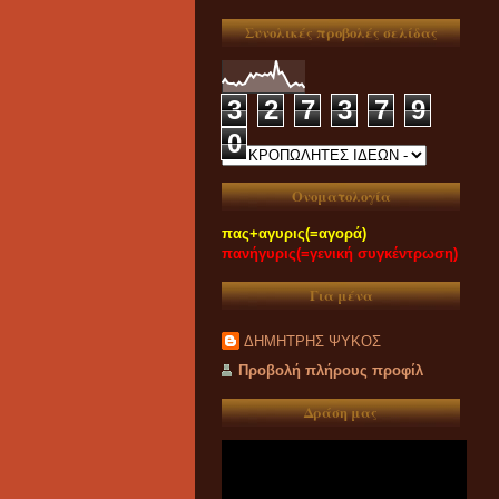
Συνολικές προβολές σελίδας
3
2
7
3
7
9
0
Ονοματολογία
πας+αγυρις(=αγορά)
πανήγυρις(=γενική συγκέντρωση)
Για μένα
ΔΗΜΗΤΡΗΣ ΨΥΚΟΣ
Προβολή πλήρους προφίλ
Δράση μας