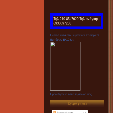
Τηλ.210-8547920 Τηλ.ανάγκης:
6938897238
Ενιαίο Συνδικάτο Σωματείων Υπαιθρίων
Εμπόρων Ελλάδας
Προωθήστε κι εσείς τη σελίδα σας
Εγγραφή σε:
Αναρτήσεις