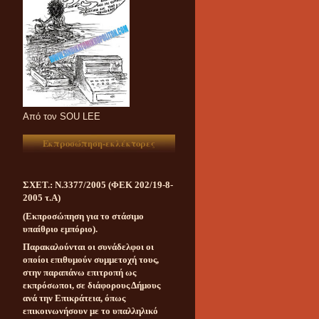
Aπό τον SOU LEE
Εκπροσώπηση-εκλέκτορες
ΣΧΕΤ.: Ν.3377/2005 (ΦΕΚ 202/19-8-
2005 τ.Α)
(Εκπροσώπηση για το στάσιμο
υπαίθριο εμπόριο).
Παρακαλούνται οι συνάδελφοι οι
οποίοι επιθυμούν συμμετοχή τους,
στην παραπάνω επιτροπή ως
εκπρόσωποι, σε διάφορους Δήμους
ανά την Επικράτεια, όπως
επικοινωνήσουν με το υπαλληλικό