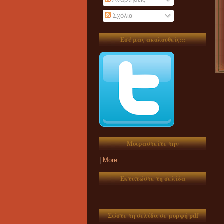
Σχόλια
Εσύ μας ακολουθείς:::
Μοιραστείτε την
|
More
Εκτυπώστε τη σελίδα
Σώστε τη σελίδα σε μορφή pdf