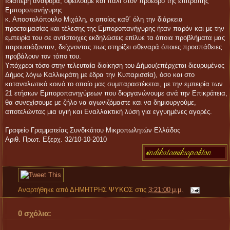
Ιδιαίτερη αναφορά, οφείλουμε και πάλι στον πρόεδρο της επιτροπής
Εμποροπανήγυρης
κ. Αποστολόπουλο Μιχάλη, ο οποίος καθ΄ όλη την διάρκεια
προετοιμασίας και τέλεσης της Εμποροπανήγυρης ήταν παρόν και με την
εμπειρία του σε αντίστοιχες εκδηλώσεις επίλυε τα όποια προβλήματα μας
παρουσιάζονταν, δείχνοντας πως στηρίζει σθεναρά όποιες προσπάθειες
προβάλουν τον τόπο του.
Υπόχρεοι τόσο στην τελευταία διοίκηση του Δήμου(επέρχεται διευρυμένος
Δήμος λόγω Καλλικράτη με έδρα την Κυπαρισσία), όσο και στο
καταναλωτικό κοινό το οποίο μας συμπαραστέκεται, με την εμπειρία των
21 ετήσιων Εμποροπανηγύρεων που διοργανώνουμε ανά την Επικράτεια,
θα συνεχίσουμε με ζήλο να αγωνιζόμαστε και να δημιουργούμε,
αποτελώντας μια υγιή και Εναλλακτική λύση για εγγυημένες αγορές.
Γραφείο Γραμματείας Συνδικάτου Μικροπωλητών Ελλάδος
Αριθ. Πρωτ. Εξερχ. 32/10-10-2010
Αναρτήθηκε από
ΔΗΜΗΤΡΗΣ ΨΥΚΟΣ
στις
3:21:00 μ.μ.
0 σχόλια: