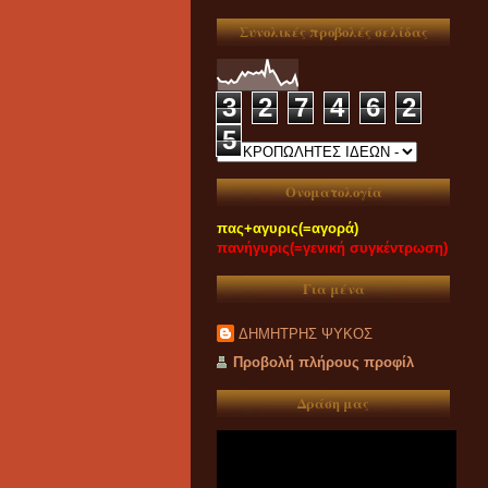
Συνολικές προβολές σελίδας
3
2
7
4
6
2
5
Ονοματολογία
πας+αγυρις(=αγορά)
πανήγυρις(=γενική συγκέντρωση)
Για μένα
ΔΗΜΗΤΡΗΣ ΨΥΚΟΣ
Προβολή πλήρους προφίλ
Δράση μας