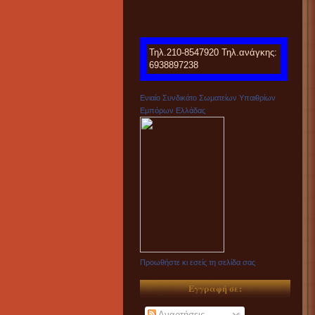
Τηλ.210-8547920 Τηλ.ανάγκης:
6938897238
Ενιαίο Συνδικάτο Σωματείων Υπαιθρίων
Εμπόρων Ελλάδας
Προωθήστε κι εσείς τη σελίδα σας
Εγγραφή σε:
Αναρτήσεις