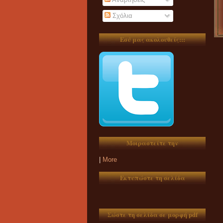
Σχόλια
Εσύ μας ακολουθείς:::
Μοιραστείτε την
|
More
Εκτυπώστε τη σελίδα
Σώστε τη σελίδα σε μορφή pdf