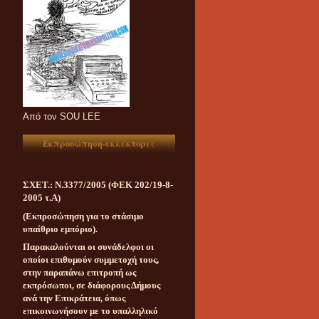
Aπό τον SOU LEE
Εκπροσώπηση-εκλέκτορες
ΣΧΕΤ.: Ν.3377/2005 (ΦΕΚ 202/19-8-
2005 τ.Α)
(Εκπροσώπηση για το στάσιμο
υπαίθριο εμπόριο).
Παρακαλούνται οι συνάδελφοι οι
οποίοι επιθυμούν συμμετοχή τους,
στην παραπάνω επιτροπή ως
εκπρόσωποι, σε διάφορους Δήμους
ανά την Επικράτεια, όπως
επικοινωνήσουν με το υπαλληλικό