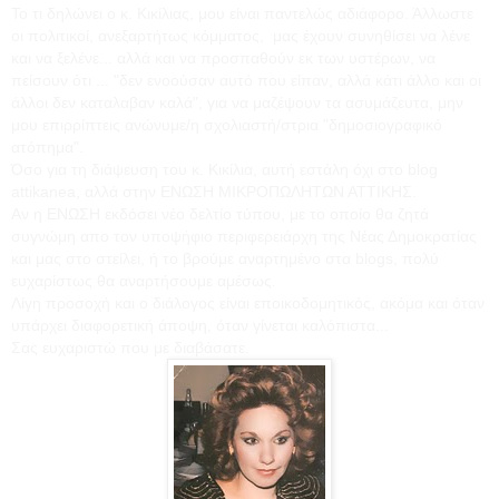
Το τι δηλώνει ο κ. Κικίλιας, μου είναι παντελώς αδιάφορο. Άλλωστε
οι πολιτικοί, ανεξαρτήτως κόμματος, μας έχουν συνηθίσει να λένε
και να ξελένε... αλλά και να προσπαθούν εκ των υστέρων, να
πείσουν ότι ... "δεν ενοούσαν αυτό που είπαν, αλλά κάτι άλλο και οι
άλλοι δεν καταλαβαν καλά", για να μαζέψουν τα ασυμάζευτα, μην
μου επιρρίπτεις ανώνυμε/η σχολιαστή/στρια "δημοσιογραφικό
ατόπημα".
Όσο για τη διάψευση του κ. Κικίλια, αυτή εστάλη όχι στο blog
attikanea, αλλά στην ΕΝΩΣΗ ΜΙΚΡΟΠΩΛΗΤΩΝ ΑΤΤΙΚΗΣ.
Αν η ΕΝΩΣΗ εκδόσει νέο δελτίο τύπου, με το οποίο θα ζητά
συγνώμη απο τον υποψήφιο περιφερειάρχη της Νέας Δημοκρατίας
και μας στο στείλει, ή το βρούμε αναρτημένο στα blogs, πολύ
ευχαρίστως θα αναρτήσουμε αμέσως.
Λίγη προσοχή και ο διάλογος είναι εποικοδομητικός, ακόμα και όταν
υπάρχει διαφορετική άποψη, όταν γίνεται καλόπιστα...
Σας ευχαριστώ που με διαβάσατε.