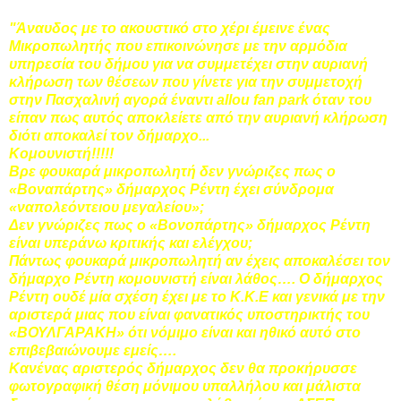
"Άναυδος με το ακουστικό στο χέρι έμεινε ένας
Μικροπωλητής που επικοινώνησε με την αρμόδια
υπηρεσία του δήμου για να συμμετέχει στην αυριανή
κλήρωση των θέσεων που γίνετε για την συμμετοχή
στην Πασχαλινή αγορά έναντι allou fan park όταν του
είπαν πως αυτός αποκλείετε από την αυριανή κλήρωση
διότι αποκαλεί τον δήμαρχο...
Κομουνιστή!!!!!
Βρε φουκαρά μικροπωλητή δεν γνώριζες πως ο
«Βοναπάρτης» δήμαρχος Ρέντη έχει σύνδρομα
«ναπολεόντειου μεγαλείου»;
Δεν γνώριζες πως ο «Βονοπάρτης» δήμαρχος Ρέντη
είναι υπεράνω κριτικής και ελέγχου;
Πάντως φουκαρά μικροπωλητή αν έχεις αποκαλέσει τον
δήμαρχο Ρέντη κομουνιστή είναι λάθος…. Ο δήμαρχος
Ρέντη ουδέ μία σχέση έχει με το Κ.Κ.Ε και γενικά με την
αριστερά μιας που είναι φανατικός υποστηρικτής του
«ΒΟΥΛΓΑΡΑΚΗ» ότι νόμιμο είναι και ηθικό αυτό στο
επιβεβαιώνουμε εμείς….
Κανένας αριστερός δήμαρχος δεν θα προκήρυσσε
φωτογραφική θέση μόνιμου υπαλλήλου και μάλιστα