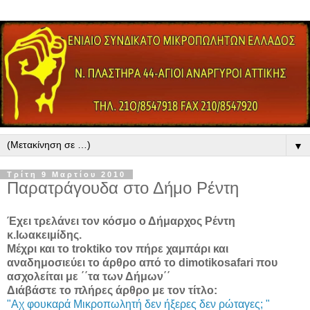
▼
Τρίτη 9 Μαρτίου 2010
Παρατράγουδα στο Δήμο Ρέντη
Έχει τρελάνει τον κόσμο ο Δήμαρχος Ρέντη
κ.Ιωακειμίδης.
Μέχρι και το troktiko τον πήρε χαμπάρι και
αναδημοσιεύει το άρθρο από το dimotikosafari που
ασχολείται με ΄΄τα των Δήμων΄΄
Διάβάστε το πλήρες άρθρο με τον τίτλο:
"Αχ φουκαρά Μικροπωλητή δεν ήξερες δεν ρώταγες; "