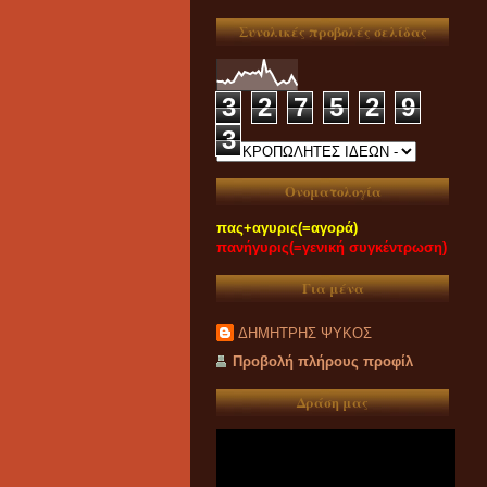
Συνολικές προβολές σελίδας
3
2
7
5
2
9
3
Ονοματολογία
πας+αγυρις(=αγορά)
πανήγυρις(=γενική συγκέντρωση)
Για μένα
ΔΗΜΗΤΡΗΣ ΨΥΚΟΣ
Προβολή πλήρους προφίλ
Δράση μας