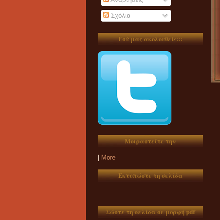
Σχόλια
Εσύ μας ακολουθείς:::
Μοιραστείτε την
|
More
Εκτυπώστε τη σελίδα
Σώστε τη σελίδα σε μορφή pdf