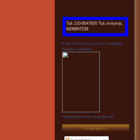
Τηλ.210-8547920 Τηλ.ανάγκης:
6938897238
Ενιαίο Συνδικάτο Σωματείων Υπαιθρίων
Εμπόρων Ελλάδας
Προωθήστε κι εσείς τη σελίδα σας
Εγγραφή σε:
Αναρτήσεις