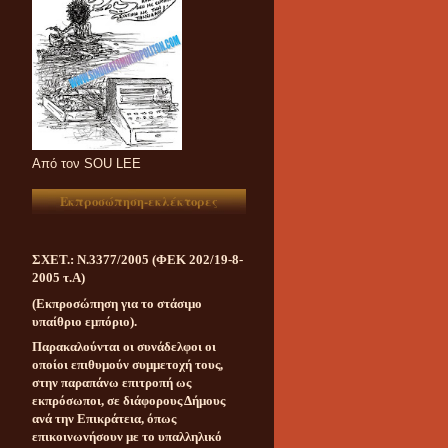
Aπό τον SOU LEE
Εκπροσώπηση-εκλέκτορες
ΣΧΕΤ.: Ν.3377/2005 (ΦΕΚ 202/19-8-
2005 τ.Α)
(Εκπροσώπηση για το στάσιμο
υπαίθριο εμπόριο).
Παρακαλούνται οι συνάδελφοι οι
οποίοι επιθυμούν συμμετοχή τους,
στην παραπάνω επιτροπή ως
εκπρόσωποι, σε διάφορους Δήμους
ανά την Επικράτεια, όπως
επικοινωνήσουν με το υπαλληλικό