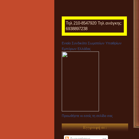
Τηλ.210-8547920 Τηλ.ανάγκης:
6938897238
Ενιαίο Συνδικάτο Σωματείων Υπαιθρίων
Εμπόρων Ελλάδας
Προωθήστε κι εσείς τη σελίδα σας
Εγγραφή σε:
Αναρτήσεις