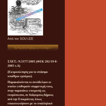
Aπό τον SOU LEE
Εκπροσώπηση-εκλέκτορες
ΣΧΕΤ.: Ν.3377/2005 (ΦΕΚ 202/19-8-
2005 τ.Α)
(Εκπροσώπηση για το στάσιμο
υπαίθριο εμπόριο).
Παρακαλούνται οι συνάδελφοι οι
οποίοι επιθυμούν συμμετοχή τους,
στην παραπάνω επιτροπή ως
εκπρόσωποι, σε διάφορους Δήμους
ανά την Επικράτεια, όπως
επικοινωνήσουν με το υπαλληλικό