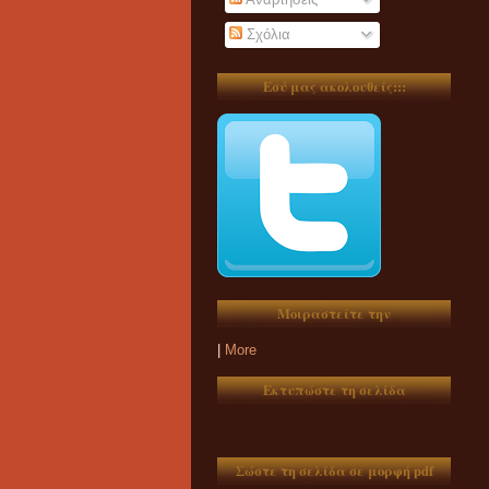
Σχόλια
Εσύ μας ακολουθείς:::
Μοιραστείτε την
|
More
Εκτυπώστε τη σελίδα
Σώστε τη σελίδα σε μορφή pdf