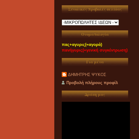
Συνολικές προβολές σελίδας
Ονοματολογία
πας+αγυρις(=αγορά)
πανήγυρις(=γενική συγκέντρωση)
Για μένα
ΔΗΜΗΤΡΗΣ ΨΥΚΟΣ
Προβολή πλήρους προφίλ
Δράση μας