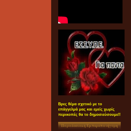
Βρες θέμα σχετικό με το
επάγγελμά μας και εμείς χωρίς
περικοπές θα το δημοσιεύσουμε!!
Παραδοσιακή Εμποροπανήγυρη