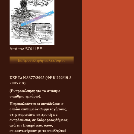
Aπό τον SOU LEE
Εκπροσώπηση-εκλέκτορες
ΣΧΕΤ.: Ν.3377/2005 (ΦΕΚ 202/19-8-
2005 τ.Α)
(Εκπροσώπηση για το στάσιμο
υπαίθριο εμπόριο).
Παρακαλούνται οι συνάδελφοι οι
οποίοι επιθυμούν συμμετοχή τους,
στην παραπάνω επιτροπή ως
εκπρόσωποι, σε διάφορους Δήμους
ανά την Επικράτεια, όπως
επικοινωνήσουν με το υπαλληλικό