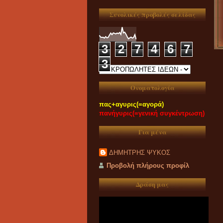
Συνολικές προβολές σελίδας
3
2
7
4
6
7
3
Ονοματολογία
πας+αγυρις(=αγορά)
πανήγυρις(=γενική συγκέντρωση)
Για μένα
ΔΗΜΗΤΡΗΣ ΨΥΚΟΣ
Προβολή πλήρους προφίλ
Δράση μας