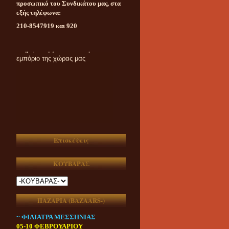
προσωπικό του Συνδικάτου μας, στα
εξής τηλέφωνα:
210-8547919 και 920
Καθημερινή ασυμβίβαστη
ενημέρωση για το υπαίθριο
εμπόριο της χώρας μας
Επισκέψεις
ΚΟΥΒΑΡΑΣ
ΠΑΖΑΡΙΑ (ΒAZAARS-)
~ ΦΙΛΙΑΤΡΑ ΜΕΣΣΗΝΙΑΣ
05-10 ΦΕΒΡΟΥΑΡΙΟΥ