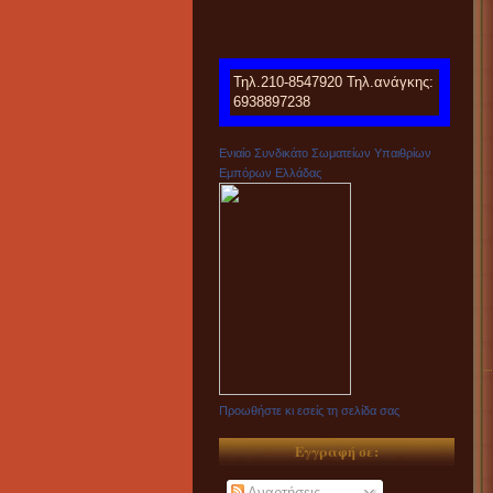
Τηλ.210-8547920 Τηλ.ανάγκης:
6938897238
Ενιαίο Συνδικάτο Σωματείων Υπαιθρίων
Εμπόρων Ελλάδας
Προωθήστε κι εσείς τη σελίδα σας
Εγγραφή σε:
Αναρτήσεις