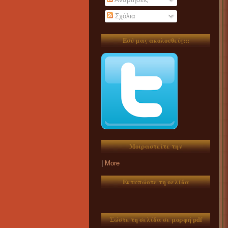
Σχόλια
Εσύ μας ακολουθείς:::
Μοιραστείτε την
|
More
Εκτυπώστε τη σελίδα
Σώστε τη σελίδα σε μορφή pdf