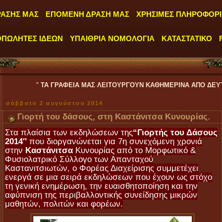
ΡΑΣΗΣ ΜΑΣ
ΕΠΟΜΕΝΗ ΔΡΑΣΗ ΜΑΣ
ΧΡΗΣΙΜΕΣ ΠΛΗΡΟΦΟΡΙ
ΟΠΩΛΗΤΕΣ ΙΔΕΩΝ
ΥΠΑΙΘΡΙΑ ΝΟΜΟΛΟΓΙΑ
ΚΑΤΑΣΤΑΤΙΚΟ
"
ΤΑ ΓΡΑΦΕΙΑ ΜΑΣ ΛΕΙΤΟΥΡΓΟΥΝ ΚΑΘΗΜΕΡΙΝΑ ΑΠΟ ΔΕΥΤΕΡΑ έως ΠΑΡΑΣ
σάββατο 2 αυγούστου 2014
Γιορτή του δάσους, στη Καστάνιτσα Κυνουρίας.
Στα πλαίσια των εκδηλώσεων της
“Γιορτής του Δάσους
2014″
που διοργανώνεται για 7η συνεχόμενη χρονιά
στην
Καστάνιτσα
Κυνουρίας από το Μορφωτικό &
Φυσιολατρικό Σύλλογο των Απανταχού
Καστανιτσιωτών, ο Φορέας Διαχείρισης συμμετέχει
ενεργά σε μια σειρά εκδηλώσεων που έχουν ως στόχο
τη γενική ενημέρωση, την ευαισθητοποίηση και την
αφύπνιση της περιβαλλοντικής συνείδησης μικρών
μαθητών, πολιτών και φορέων.