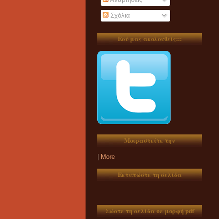
Σχόλια
Εσύ μας ακολουθείς:::
Μοιραστείτε την
|
More
Εκτυπώστε τη σελίδα
Σώστε τη σελίδα σε μορφή pdf