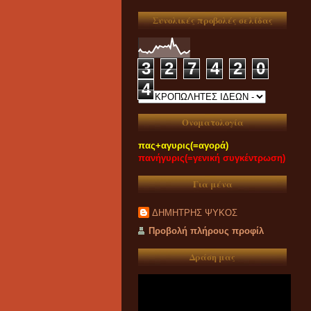
Συνολικές προβολές σελίδας
3
2
7
4
2
0
4
Ονοματολογία
πας+αγυρις(=αγορά)
πανήγυρις(=γενική συγκέντρωση)
Για μένα
ΔΗΜΗΤΡΗΣ ΨΥΚΟΣ
Προβολή πλήρους προφίλ
Δράση μας