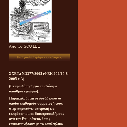
Aπό τον SOU LEE
Εκπροσώπηση-εκλέκτορες
ΣΧΕΤ.: Ν.3377/2005 (ΦΕΚ 202/19-8-
2005 τ.Α)
(Εκπροσώπηση για το στάσιμο
υπαίθριο εμπόριο).
Παρακαλούνται οι συνάδελφοι οι
οποίοι επιθυμούν συμμετοχή τους,
στην παραπάνω επιτροπή ως
εκπρόσωποι, σε διάφορους Δήμους
ανά την Επικράτεια, όπως
επικοινωνήσουν με το υπαλληλικό