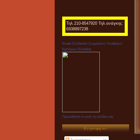
Τηλ.210-8547920 Τηλ.ανάγκης:
6938897238
Ενιαίο Συνδικάτο Σωματείων Υπαιθρίων
Εμπόρων Ελλάδας
Προωθήστε κι εσείς τη σελίδα σας
Εγγραφή σε:
Αναρτήσεις