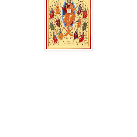
30 Ιουνίου
ΣΉΜΕΡΑ
η Εκκλησία μας εορτάζει τους Δώδεκα
Αποστόλους του
«δωδεκάριθμον φάλαγγα»
των
Χριστού, την
πρωταγωνιστών του
Πνεύματος
, όπως αναφέρει ένας ύμνος της εορτής.
Είναι οι άνθρωποι που τους επέλεξε ο Θεάνθρωπος, για να
αποτελέσουν
τον πυρήνα της Εκκλησίας και να γίνουν οι συνεχιστές του
απολυτρωτικού έργου Του στον κόσμο. Το Αποστολικό αξίωμα
είναι το
πιο τιμητικό αξίωμα στην Εκκλησία. Υπερέχει από κάθε άλλο
αξίωμα.