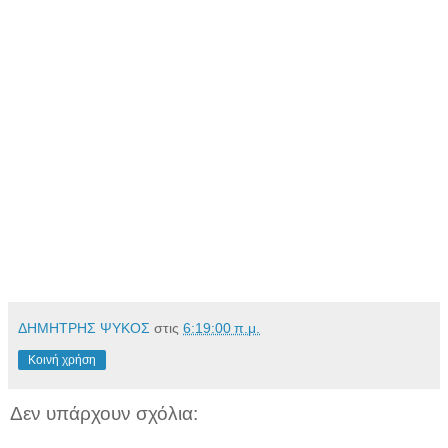
Ο άγιος
Θωμάς
τρυπήθηκε με ακόντια και λόγχες στη χώρα των
~
Ινδών και
παρέδωσε εκεί την ψυχή του.
Ο άγιος
Βαρθολομαίος
σταυρώθηκε στην Ουρβανούπολη της
~
Ινδίας.
Ο άγιος
Ματθαίος
μαρτύρησε διά λιθοβολισμού και πυρός στην
~
Ιεράπολη
της Συρίας.
Ο άγιος
Ιάκωβος ο του Αλφαίου
περάτωσε το αποστολικό έργο
~
του
κρεμασμένος σ’ ένα σταυρό.
Ο άγιος
Σίμων ο Ζηλωτής και Κανανίτης
παρέδωσε το πνεύμα
~
του
καρφωμένος σ’ ένα σταυρό στη Μαυριτανία της Αφρικής.
Ο άγιος
Ιούδας ο Θαδδαίος
θανατώθηκε με τόξα στη
~
Μεσοποταμία
κρεμασμένος σ’ ένα δέντρο.
Τέλος, ο άγιος
Ματθίας
, που πήρε τη θέση του προδότη Ιούδα,
~
παρέδωσε την ψυχή του με φρικτά βασανιστήρια στην Αιθιοπία.
ΔΗΜΗΤΡΗΣ ΨΥΚΟΣ
στις
6:19:00 π.μ.
Κοινή χρήση
Δεν υπάρχουν σχόλια: