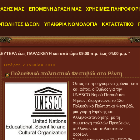
ΡΑΣΗΣ ΜΑΣ
ΕΠΟΜΕΝΗ ΔΡΑΣΗ ΜΑΣ
ΧΡΗΣΙΜΕΣ ΠΛΗΡΟΦΟΡΙ
ΟΠΩΛΗΤΕΣ ΙΔΕΩΝ
ΥΠΑΙΘΡΙΑ ΝΟΜΟΛΟΓΙΑ
ΚΑΤΑΣΤΑΤΙΚΟ
ΡΑΣΚΕΥΗ και από ώρα 09:00 π.μ. έως 04:00 μ.μ.
''
τετάρτη 2 ιουνίου 2010
Πολυεθνικό-πολιτιστικό Φεστιβάλ στο Ρέντη
Όπως τα προηγούμενα χρόνια, έτσι
και φέτος, ο Όμιλος για την
UNESCO Νομού Πειραιά και
Νήσων, διοργανώνει το 12ο
Πολυεθνικό Πολιτιστικό Φεστιβάλ,
μια γιορτή Ειρήνης και
Αλληλοκατανόησης, με τη
συμμετοχή πολλών Πρεσβειών,
συλλόγων και πολιτιστικών
φορέων.