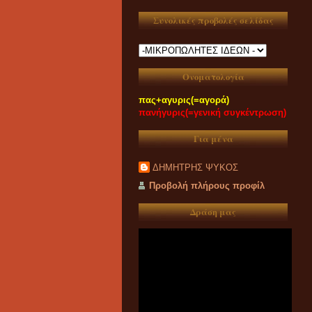
Συνολικές προβολές σελίδας
Ονοματολογία
πας+αγυρις(=αγορά)
πανήγυρις(=γενική συγκέντρωση)
Για μένα
ΔΗΜΗΤΡΗΣ ΨΥΚΟΣ
Προβολή πλήρους προφίλ
Δράση μας