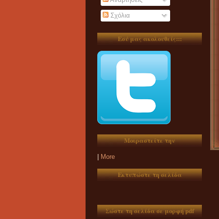
Σχόλια
Εσύ μας ακολουθείς:::
Μοιραστείτε την
|
More
Εκτυπώστε τη σελίδα
Σώστε τη σελίδα σε μορφή pdf