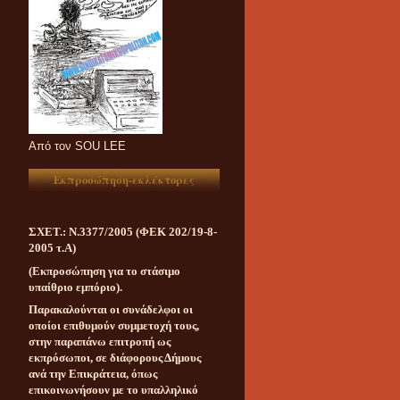
Aπό τον SOU LEE
Εκπροσώπηση-εκλέκτορες
ΣΧΕΤ.: Ν.3377/2005 (ΦΕΚ 202/19-8-
2005 τ.Α)
(Εκπροσώπηση για το στάσιμο
υπαίθριο εμπόριο).
Παρακαλούνται οι συνάδελφοι οι
οποίοι επιθυμούν συμμετοχή τους,
στην παραπάνω επιτροπή ως
εκπρόσωποι, σε διάφορους Δήμους
ανά την Επικράτεια, όπως
επικοινωνήσουν με το υπαλληλικό