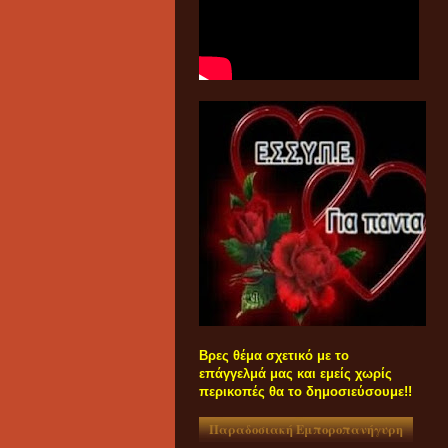
Βρες θέμα σχετικό με το
επάγγελμά μας και εμείς χωρίς
περικοπές θα το δημοσιεύσουμε!!
Παραδοσιακή Εμποροπανήγυρη