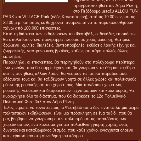
Σημειώνεται πως το 12ο ΠΠΦ θα
πραγματοποιηθεί στον Δήμο Ρέντη,
στο Πεζόδρομο μεταξύ ΑLLOU FUN
PARK και VILLAGE Park (οδός Καναπίτσερη), από τις 19.00 εως και τις
23.00 μ.μ. και όπως κάθε χρονιά ,αναμένεται να το παρακολουθήσουν
πάνω από 100.000 επισκέπτες.
Κατά τη διάρκεια των εκδηλώσεων του Φεστιβάλ, οι δεκάδες επισκέπτες
θα απολαύσουν ένα πρόγραμμα πλούσιο σε χορό, μουσική, θεατρικά
δρώμενα, ομιλίες, διαλέξεις, βιντεοπροβολές, εκθέσεις λαϊκής τέχνης και
ζωγραφικής, γαστρονομικές βραδιές, καθώς και πάρα πολλές άλλες
εκπλήξεις.
Παράλληλα, οι επισκέπτες, θα περιηγηθούν στα πολύχρωμα περίπτερα
των χωρών, που θα συμμετέχουν και θα γνωρίσουν τα ήθη και τα έθιμα
και τις συνήθειες άλλων λαών, θα γευτούν τα τοπικά παραδοσιακά
εδέσματα τους και θα ταξιδέψουν νοητά σε άλλες χώρες και πολιτισμούς
μέσω της μουσικής και του χορού τους. Μια πανδαισία χωμάτων,
μουσικής, γεύσεων και διαφορετικών τεχνοτροπιών και κουλτούρας, θα
κυριαρχήσει όλο το διάστημα, που θα διαρκέσει το 12o Πολυεθνικό
Πολιτιστικό Φεστιβάλ στον Δήμο Ρέντη.
Τέλος, πρέπει να τονιστεί πως το Φεστιβάλ αυτό δεν είναι απλά μια σειρά
πολιτιστικών εκδηλώσεων, είναι μια πρόσκληση σε ένα ταξίδι, που θα
μας βοηθήσει να γνωρίσουμε τον πολιτισμό και τις παραδόσεις των
χωρών αυτών, ένα κάλεσμα για μια πολυεθνική γιορτή χαράς, ένας
δυνατός και καταξιωμένος θεσμός, που κάθε χρόνο, ενισχύεται ολοένα
και περισσότερο στη συνείδηση του κόσμου.