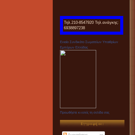
Τηλ.210-8547920 Τηλ.ανάγκης:
6938897238
Ενιαίο Συνδικάτο Σωματείων Υπαιθρίων
Εμπόρων Ελλάδας
Προωθήστε κι εσείς τη σελίδα σας
Εγγραφή σε:
Αναρτήσεις