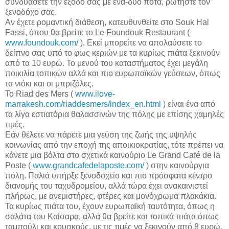
συνδυάσετε την έξοδο σας με ένα-δυο ποτά, ρωτήστε τον
ξενοδόχο σας.
Αν έχετε ρομαντική διάθεση, κατευθυνθείτε στο Souk Hal
Fassi, όπου θα βρείτε το Le Foundouk Restaurant (
www.foundouk.com/
). Εκεί μπορείτε να απολαύσετε το
δείπνο σας υπό το φως κεριών με τα κυρίως πιάτα ξεκινούν
από τα 10 ευρώ. Το μενού του καταστήματος έχει μεγάλη
ποικιλία τοπικών αλλά και πιο ευρωπαϊκών γεύσεων, όπως
τα νιόκι και οι μπριζόλες.
Το Riad des Mers (
www.ilove-
marrakesh.com/riaddesmers/index_en.html
) είναι ένα από
τα λίγα εστιατόρια θαλασσινών της πόλης με επίσης χαμηλές
τιμές.
Εάν θέλετε να πάρετε μια γεύση της ζωής της υψηλής
κοινωνίας από την εποχή της αποικιοκρατίας, τότε πρέπει να
κάνετε μια βόλτα στο σχετικά καινούριο Le Grand Café de la
Poste (
www.grandcafedelaposte.com/
) στην καινούργια
πόλη. Παλιά υπήρξε ξενοδοχείο και πιο πρόσφατα κέντρο
διανομής του ταχυδρομείου, αλλά τώρα έχει ανακαινιστεί
πλήρως, με ανεμιστήρες, φτέρες και μονόχρωμα πλακάκια.
Τα κυρίως πιάτα του, έχουν ευρωπαϊκή ταυτότητα, όπως η
σαλάτα του Καίσαρα, αλλά θα βρείτε και τοπικά πιάτα όπως
ταμπούλι και κουσκούς, με τις τιμές να ξεκινούν από 8 ευρώ.