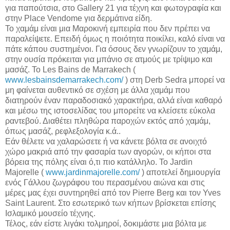
για παπούτσια, στο Gallery 21 για τέχνη και φωτογραφία και
στην Place Vendome για δερμάτινα είδη.
Το χαμάμ είναι μια Μαροκινή εμπειρία που δεν πρέπει να
παραλείψετε. Επειδή όμως η ποιότητα ποικίλει, καλό είναι να
πάτε κάπου συστημένοι. Για όσους δεν γνωρίζουν το χαμάμ,
στην ουσία πρόκειται για μπάνιο σε ατμούς με τρίψιμο και
μασάζ. Το Les Bains de Marrakech (
www.lesbainsdemarrakech.com/
) στη Derb Sedra μπορεί να
μη φαίνεται αυθεντικό σε σχέση με άλλα χαμάμ που
διατηρούν έναν παραδοσιακό χαρακτήρα, αλλά είναι καθαρό
και μέσω της ιστοσελίδας του μπορείτε να κλείσετε εύκολα
ραντεβού. Διαθέτει πληθώρα παροχών εκτός από χαμάμ,
όπως μασάζ, ρεφλεξολογία κ.ά..
Εάν θέλετε να χαλαρώσετε ή να κάνετε βόλτα σε ανοιχτό
χώρο μακριά από την φασαρία των αγορών, οι κήποι στα
βόρεια της πόλης είναι ό,τι πιο κατάλληλο. Το Jardin
Majorelle (
www.jardinmajorelle.com/
) αποτελεί δημιουργία
ενός Γάλλου ζωγράφου του περασμένου αιώνα και στις
μέρες μας έχει συντηρηθεί από τον Pierre Berg και τον Yves
Saint Laurent. Στο εσωτερικό των κήπων βρίσκεται επίσης
Ισλαμικό μουσείο τέχνης.
Τέλος, εάν είστε λιγάκι τολμηροί, δοκιμάστε μια βόλτα με