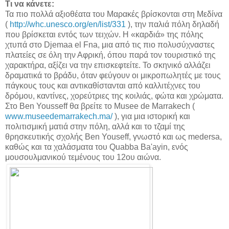
Τι να κάνετε:
Τα πιο πολλά αξιοθέατα του Μαρακές βρίσκονται στη Μεδίνα
(
http://whc.unesco.org/en/list/331
), την παλιά πόλη δηλαδή
που βρίσκεται εντός των τειχών. Η «καρδιά» της πόλης
χτυπά στο Djemaa el Fna, μια από τις πιο πολυσύχναστες
πλατείες σε όλη την Αφρική, όπου παρά τον τουριστικό της
χαρακτήρα, αξίζει να την επισκεφτείτε. Το σκηνικό αλλάζει
δραματικά το βράδυ, όταν φεύγουν οι μικροπωλητές με τους
πάγκους τους και αντικαθίστανται από καλλιτέχνες του
δρόμου, καντίνες, χορεύτριες της κοιλιάς, φώτα και χρώματα.
Στο Ben Yousseff θα βρείτε το Musee de Marrakech (
www.museedemarrakech.ma/
), για μια ιστορική και
πολιτισμική ματιά στην πόλη, αλλά και το τζαμί της
θρησκευτικής σχολής Ben Youseff, γνωστό και ως medersa,
καθώς και τα χαλάσματα του Quabba Ba'ayin, ενός
μουσουλμανικού τεμένους του 12ου αιώνα.