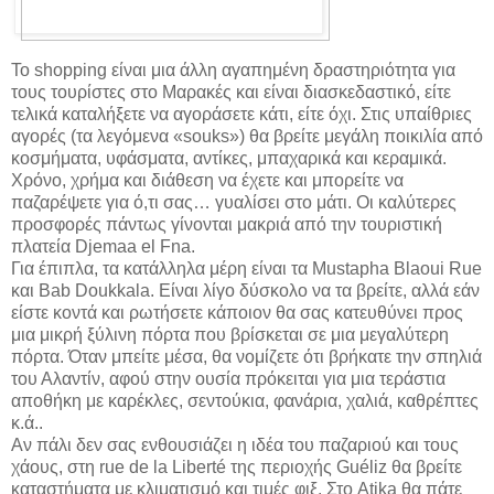
Το shopping είναι μια άλλη αγαπημένη δραστηριότητα για
τους τουρίστες στο Μαρακές και είναι διασκεδαστικό, είτε
τελικά καταλήξετε να αγοράσετε κάτι, είτε όχι. Στις υπαίθριες
αγορές (τα λεγόμενα «souks») θα βρείτε μεγάλη ποικιλία από
κοσμήματα, υφάσματα, αντίκες, μπαχαρικά και κεραμικά.
Χρόνο, χρήμα και διάθεση να έχετε και μπορείτε να
παζαρέψετε για ό,τι σας… γυαλίσει στο μάτι. Οι καλύτερες
προσφορές πάντως γίνονται μακριά από την τουριστική
πλατεία Djemaa el Fna.
Για έπιπλα, τα κατάλληλα μέρη είναι τα Mustapha Blaoui Rue
και Bab Doukkala. Είναι λίγο δύσκολο να τα βρείτε, αλλά εάν
είστε κοντά και ρωτήσετε κάποιον θα σας κατευθύνει προς
μια μικρή ξύλινη πόρτα που βρίσκεται σε μια μεγαλύτερη
πόρτα. Όταν μπείτε μέσα, θα νομίζετε ότι βρήκατε την σπηλιά
του Αλαντίν, αφού στην ουσία πρόκειται για μια τεράστια
αποθήκη με καρέκλες, σεντούκια, φανάρια, χαλιά, καθρέπτες
κ.ά..
Αν πάλι δεν σας ενθουσιάζει η ιδέα του παζαριού και τους
χάους, στη rue de la Liberté της περιοχής Guéliz θα βρείτε
καταστήματα με κλιματισμό και τιμές φιξ. Στο Atika θα πάτε