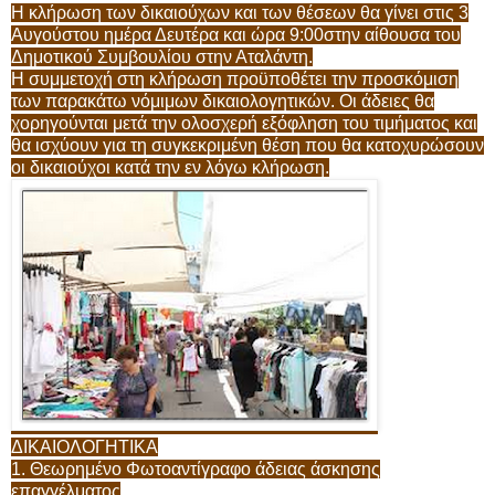
Η κλήρωση των δικαιούχων και των θέσεων θα γίνει στις 3
Αυγούστου ημέρα Δευτέρα και ώρα 9:00στην αίθουσα του
Δημοτικού Συμβουλίου στην Αταλάντη.
Η συμμετοχή στη κλήρωση προϋποθέτει την προσκόμιση
των παρακάτω νόμιμων δικαιολογητικών. Οι άδειες θα
χορηγούνται μετά την ολοσχερή εξόφληση του τιμήματος και
θα ισχύουν για τη συγκεκριμένη θέση που θα κατοχυρώσουν
οι δικαιούχοι κατά την εν λόγω κλήρωση.
ΔΙΚΑΙΟΛΟΓΗΤΙΚΑ
1. Θεωρημένο Φωτοαντίγραφο άδειας άσκησης
επαγγέλματος