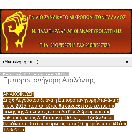
▼
Κυριακή 2 Αυγούστου 2015
Εμποροπανήγυρη Αταλάντης
ΑΝΑΚΟΙΝΩΣΗ
Στις 6 Αυγούστου ξεκινά η Εμποροπανήγυρη Αταλάντης
έτους 2015, που και φέτος θα διεξαχθεί στο κέντρο της
πόλης της Αταλάντης στην οδό Νικ. Αβραάμ και στις
καθέτους οδούς Λ. Κατσώνη, Οϊλέως , Ι. Τζαβέλλα και
Περδίκα και θα είναι διάρκειας επτά (7) ημερών από 6/8 έως
12/8/2015.