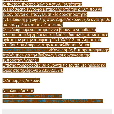
2. Φωτοαντίγραφο Δελτίο Αστυν. Ταυτότητας
3. Πρόσφατο έγγραφο μεταβολής από την Δ.Ο.Υ που να
εμφανίζονται οι επαγγελματικές δραστηριότητες
4. Βεβαίωση μη οφειλής στον Δήμο Λοκρών . (θα αναζητηθεί
αυτεπάγγελτα από την Υπηρεσία)
Οι ενδιαφερόμενοι μπορούν να βρουν το νομοθετικό
πλαίσιο, τα τέλη χρήσεως και λοιπές διατάξεις, όπως αυτές
ορίστηκαν με την απόφαση 11/190/2013 του Δημοτικού
Συμβουλίου Λοκρών, στην ιστοσελίδα του Δήμου
www.dimos
-lokron.gov.gr
«Κανονισμός Εμποροπανήγυρης
Αταλάντης» για την διεξαγωγή και οργάνωση της
εμποροπανήγυρης .
Επίσης πληροφορίες θα δίνονται τις εργάσιμες ημέρες και
ώρες στο τηλέφωνο 2233022374.
Ο Δήμαρχος Λοκρών
Νικόλαος Λιόλιος
http://lokronrealnews.blogspot.gr/
http://lamias-eidhseis.blogspot.gr/2015/07/2015_14.html