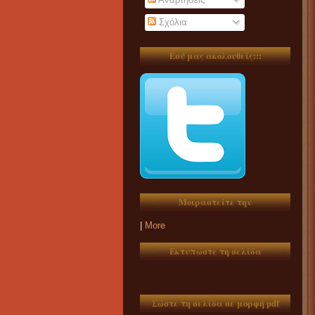
Σχόλια
Εσύ μας ακολουθείς:::
Μοιραστείτε την
|
More
Εκτυπώστε τη σελίδα
Σώστε τη σελίδα σε μορφή pdf