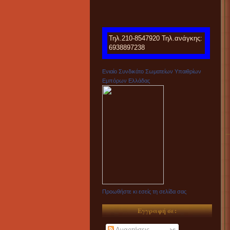
Τηλ.210-8547920 Τηλ.ανάγκης:
6938897238
Ενιαίο Συνδικάτο Σωματείων Υπαιθρίων
Εμπόρων Ελλάδας
Προωθήστε κι εσείς τη σελίδα σας
Εγγραφή σε:
Αναρτήσεις