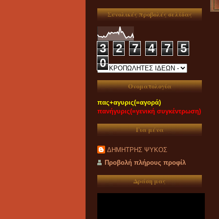
Συνολικές προβολές σελίδας
3
2
7
4
7
5
0
Ονοματολογία
πας+αγυρις(=αγορά)
πανήγυρις(=γενική συγκέντρωση)
Για μένα
ΔΗΜΗΤΡΗΣ ΨΥΚΟΣ
Προβολή πλήρους προφίλ
Δράση μας