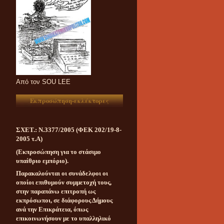
Aπό τον SOU LEE
Εκπροσώπηση-εκλέκτορες
ΣΧΕΤ.: Ν.3377/2005 (ΦΕΚ 202/19-8-
2005 τ.Α)
(Εκπροσώπηση για το στάσιμο
υπαίθριο εμπόριο).
Παρακαλούνται οι συνάδελφοι οι
οποίοι επιθυμούν συμμετοχή τους,
στην παραπάνω επιτροπή ως
εκπρόσωποι, σε διάφορους Δήμους
ανά την Επικράτεια, όπως
επικοινωνήσουν με το υπαλληλικό