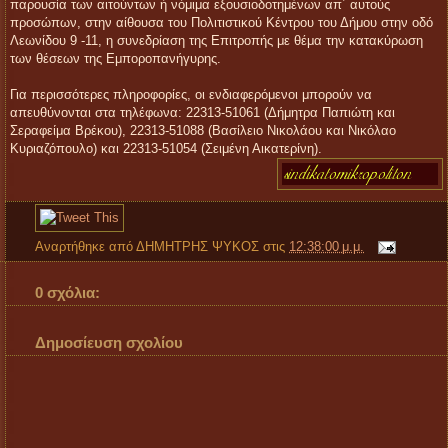
παρουσία των αιτούντων ή νόμιμα εξουσιοδοτημένων απ΄ αυτούς
προσώπων, στην αίθουσα του Πολιτιστικού Κέντρου του Δήμου στην οδό
Λεωνίδου 9 -11, η συνεδρίαση της Επιτροπής με θέμα την κατακύρωση
των θέσεων της Εμποροπανήγυρης.
Για περισσότερες πληροφορίες, οι ενδιαφερόμενοι μπορούν να
απευθύνονται στα τηλέφωνα: 22313-51061 (Δήμητρα Παπιώτη και
Σεραφείμα Βρέκου), 22313-51088 (Βασίλειο Νικολάου και Νικόλαο
Κυριαζόπουλο) και 22313-51054 (Σειμένη Αικατερίνη).
Αναρτήθηκε από
ΔΗΜΗΤΡΗΣ ΨΥΚΟΣ
στις
12:38:00 μ.μ.
0 σχόλια:
Δημοσίευση σχολίου