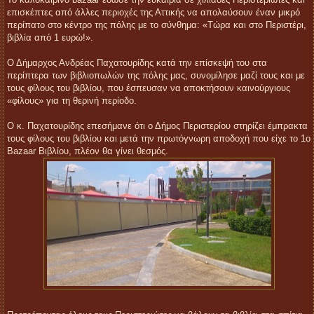
Το καλοκαιρινό bazaar έδωσε την ευκαιρία σε χιλιάδες Περιστεριώτες και
επισκέπτες από άλλες περιοχές της Αττικής να απολαύσουν έναν μικρό
περίπατο στο κέντρο της πόλης με το σύνθημα: «Tώρα και στο Περιστέρι,
βιβλία από 1 ευρώ!».
Ο Δήμαρχος Ανδρέας Παχατουρίδης κατά την επίσκεψή του στα
περίπτερα των βιβλιοπωλών της πόλης μας, συνομίλησε μαζί τους και με
τους φίλους του βιβλίου, που έσπευσαν να αποκτήσουν καινούργιους
«φίλους» για τη θερινή περίοδο.
Ο κ. Παχατουρίδης επεσήμανε ότι ο Δήμος Περιστερίου στηρίζει έμπρακτα
τους φίλους του βιβλίου και μετά την πρωτόγνωρη αποδοχή που είχε το 1ο
Bazaar Βιβλίου, πλέον θα γίνει θεσμός.