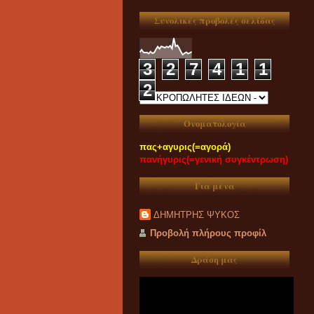
Συνολικές προβολές σελίδας
3
2
7
4
1
1
2
Ονοματολογία
πας+αγυρις(=αγορά)
πανήγυρις(=γενική συγκέντρωση)
Για μένα
ΔΗΜΗΤΡΗΣ ΨΥΚΟΣ
Προβολή πλήρους προφίλ
Δράση μας