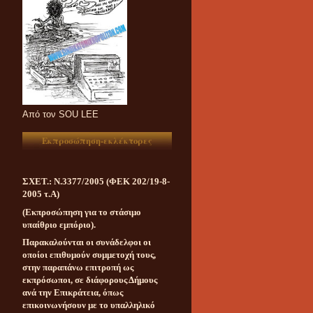
Aπό τον SOU LEE
Εκπροσώπηση-εκλέκτορες
ΣΧΕΤ.: Ν.3377/2005 (ΦΕΚ 202/19-8-
2005 τ.Α)
(Εκπροσώπηση για το στάσιμο
υπαίθριο εμπόριο).
Παρακαλούνται οι συνάδελφοι οι
οποίοι επιθυμούν συμμετοχή τους,
στην παραπάνω επιτροπή ως
εκπρόσωποι, σε διάφορους Δήμους
ανά την Επικράτεια, όπως
επικοινωνήσουν με το υπαλληλικό