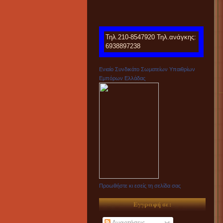
Τηλ.210-8547920 Τηλ.ανάγκης:
6938897238
Ενιαίο Συνδικάτο Σωματείων Υπαιθρίων
Εμπόρων Ελλάδας
Προωθήστε κι εσείς τη σελίδα σας
Εγγραφή σε:
Αναρτήσεις