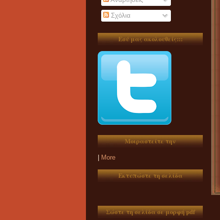
Σχόλια
Εσύ μας ακολουθείς:::
Μοιραστείτε την
|
More
Εκτυπώστε τη σελίδα
Σώστε τη σελίδα σε μορφή pdf