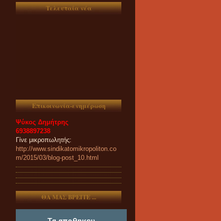
Τελευταία νέα
ΟΙ ΣΥΝΑΔΕΛΦΟΙ ΠΟΥ
ΕΝΔΙΑΦΕΡΟΝΤΑΙ ΓΙΑ
ΣΥΜΜΕΤΟΧΗ ΤΟΥΣ ΣΤΑ
Επικοινωνία-ενημέρωση
ΠΑΝΗΓΥΡΙΑ ΚΑΙ ΠΑZΑΡΙΑ ΤΟΥ
2023 ΠΑΡΑΚΑΛΟΥΝΤΑΙ ΟΠΩΣ
Ψύκος Δημήτρης
ΕΠΙΚΟΙΝΩΝΟΥΝ
6938897238
ΑΠΟΚΛΕΙΣΤΙΚΑ ΚΑΙ ΜΟΝΟ
Γίνε μικροπωλητής:
ΤΗΛΕΦΩΝΙΚΑ ΜΕ ΤΗ
http://www.sindikatomikropoliton.co
ΓΡΑΜΜΑΤΕΙΑ ΜΑΣ.
m/2015/03/blog-post_10.html
ΘΑ ΜΑΣ ΒΡΕΙΤΕ ...