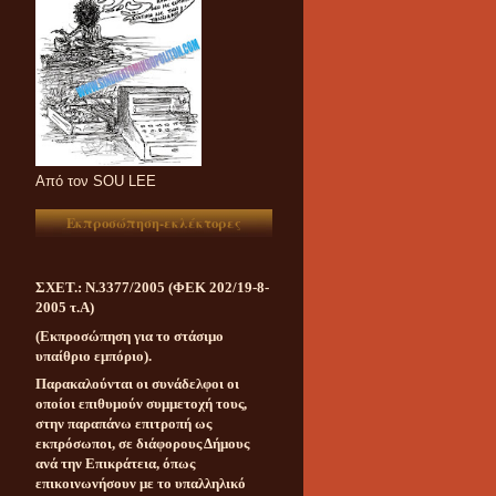
Aπό τον SOU LEE
Εκπροσώπηση-εκλέκτορες
ΣΧΕΤ.: Ν.3377/2005 (ΦΕΚ 202/19-8-
2005 τ.Α)
(Εκπροσώπηση για το στάσιμο
υπαίθριο εμπόριο).
Παρακαλούνται οι συνάδελφοι οι
οποίοι επιθυμούν συμμετοχή τους,
στην παραπάνω επιτροπή ως
εκπρόσωποι, σε διάφορους Δήμους
ανά την Επικράτεια, όπως
επικοινωνήσουν με το υπαλληλικό