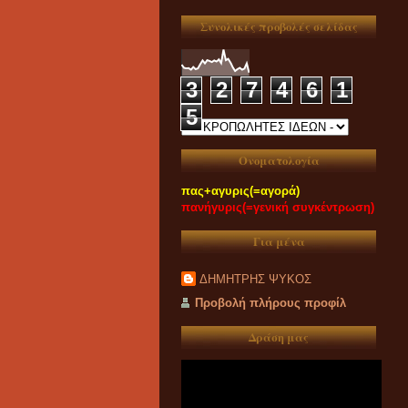
Συνολικές προβολές σελίδας
3
2
7
4
6
1
5
Ονοματολογία
πας+αγυρις(=αγορά)
πανήγυρις(=γενική συγκέντρωση)
Για μένα
ΔΗΜΗΤΡΗΣ ΨΥΚΟΣ
Προβολή πλήρους προφίλ
Δράση μας