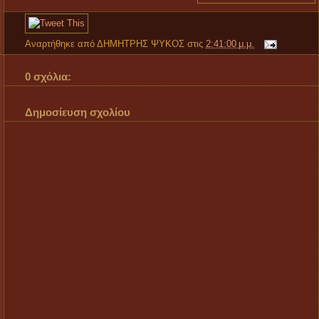
Αναρτήθηκε από
ΔΗΜΗΤΡΗΣ ΨΥΚΟΣ
στις
2:41:00 μ.μ.
0 σχόλια:
Δημοσίευση σχολίου