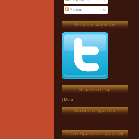
Σχόλια
Εσύ μας ακολουθείς:::
Μοιραστείτε την
|
More
Εκτυπώστε τη σελίδα
Σώστε τη σελίδα σε μορφή pdf