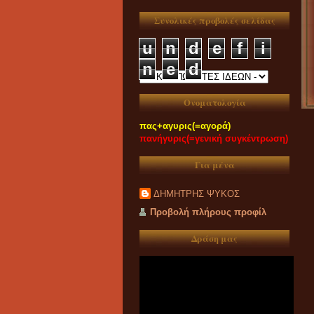
Συνολικές προβολές σελίδας
u
n
d
e
f
i
n
e
d
Ονοματολογία
πας+αγυρις(=αγορά)
πανήγυρις(=γενική συγκέντρωση)
Για μένα
ΔΗΜΗΤΡΗΣ ΨΥΚΟΣ
Προβολή πλήρους προφίλ
Δράση μας