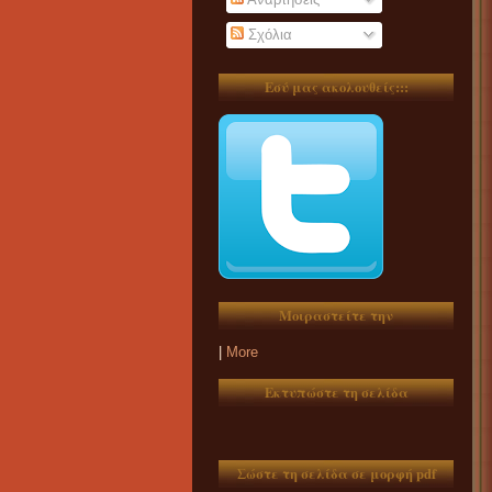
Σχόλια
Εσύ μας ακολουθείς:::
Μοιραστείτε την
|
More
Εκτυπώστε τη σελίδα
Σώστε τη σελίδα σε μορφή pdf