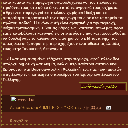
κατά κύματα και παραγωγοί οπωρολαχανικών, που πωλούν τα
προϊόντα τους στο οδικό δίκτυο από τα αγροτικά τους οχήματα.
«Έρχονται παραγωγοί και πωλούν χωρίς απόδειξη και τα
απαραίτητα παραστατικά την παραγωγή τους σε όλα τα σημεία του
πρώτου ποδιού. Η εικόνα αυτή είναι αρνητική για την περιοχή,
δείχνει τριτοκοσμική. Είναι εις βάρος των καταστημάτων μας αφού
εμείς καταβάλουμε κανονικά τις υποχρεώσεις μας και προσπαθούμε
να δουλέψουμε το καλοκαίρι», επισημαίνει ο κ Μπαμπινής, που
όπως λέει οι έμποροι της περιοχής έχουν εναποθέσει τις ελπίδες
τους στην Τουριστική Αστυνομία
. «Η αστυνόμευση είναι ελάχιστη στην περιοχή, αφού πλέον δεν
υπάρχει δημοτική αστυνομία, ενώ οι περισσότεροι αστυνομικοί
βρίσκονται στη Βορειοανατολική Χαλκιδική, εξαιτίας των ταραχών
στις Σκουριές», καταλήγει ο πρόεδρος του Εμπορικού Συλλόγου
Παλλήνης.
Αναρτήθηκε από
ΔΗΜΗΤΡΗΣ ΨΥΚΟΣ
στις
9:54:00 μ.μ.
0 σχόλια: