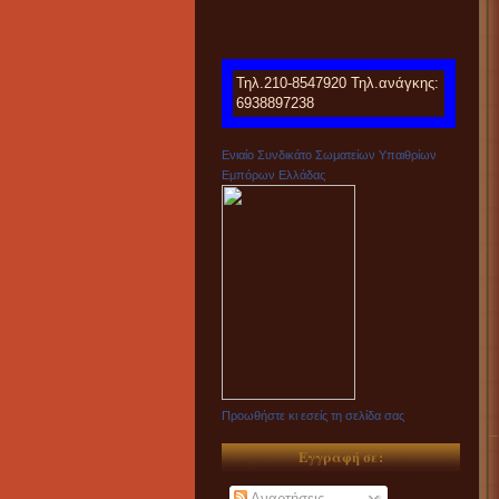
Τηλ.210-8547920 Τηλ.ανάγκης:
6938897238
Ενιαίο Συνδικάτο Σωματείων Υπαιθρίων
Εμπόρων Ελλάδας
Προωθήστε κι εσείς τη σελίδα σας
Εγγραφή σε:
Αναρτήσεις