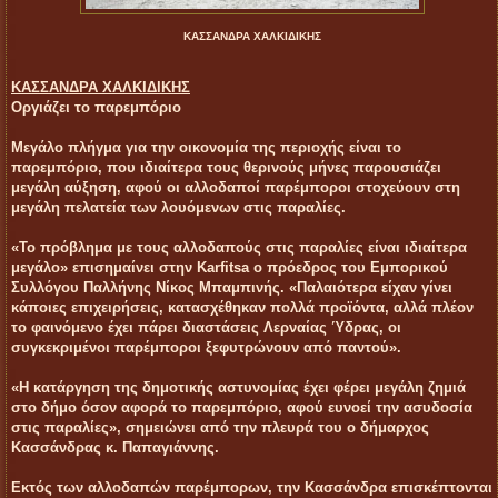
ΚΑΣΣΑΝΔΡΑ ΧΑΛΚΙΔΙΚΗΣ
ΚΑΣΣΑΝΔΡΑ ΧΑΛΚΙΔΙΚΗΣ
Οργιάζει το παρεμπόριο
Μεγάλο πλήγμα για την οικονομία της περιοχής είναι το
παρεμπόριο, που ιδιαίτερα τους θερινούς μήνες παρουσιάζει
μεγάλη αύξηση, αφού οι αλλοδαποί παρέμποροι στοχεύουν στη
μεγάλη πελατεία των λουόμενων στις παραλίες.
«Το πρόβλημα με τους αλλοδαπούς στις παραλίες είναι ιδιαίτερα
μεγάλο» επισημαίνει στην Karfitsa ο πρόεδρος του Εμπορικού
Συλλόγου Παλλήνης Νίκος Μπαμπινής. «Παλαιότερα είχαν γίνει
κάποιες επιχειρήσεις, κατασχέθηκαν πολλά προϊόντα, αλλά πλέον
το φαινόμενο έχει πάρει διαστάσεις Λερναίας Ύδρας, οι
συγκεκριμένοι παρέμποροι ξεφυτρώνουν από παντού».
«Η κατάργηση της δημοτικής αστυνομίας έχει φέρει μεγάλη ζημιά
στο δήμο όσον αφορά το παρεμπόριο, αφού ευνοεί την ασυδοσία
στις παραλίες», σημειώνει από την πλευρά του ο δήμαρχος
Κασσάνδρας κ. Παπαγιάννης.
Εκτός των αλλοδαπών παρέμπορων, την Κασσάνδρα επισκέπτονται