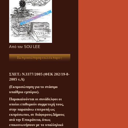
Aπό τον SOU LEE
Εκπροσώπηση-εκλέκτορες
ΣΧΕΤ.: Ν.3377/2005 (ΦΕΚ 202/19-8-
2005 τ.Α)
(Εκπροσώπηση για το στάσιμο
υπαίθριο εμπόριο).
Παρακαλούνται οι συνάδελφοι οι
οποίοι επιθυμούν συμμετοχή τους,
στην παραπάνω επιτροπή ως
εκπρόσωποι, σε διάφορους Δήμους
ανά την Επικράτεια, όπως
επικοινωνήσουν με το υπαλληλικό