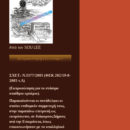
Aπό τον SOU LEE
Εκπροσώπηση-εκλέκτορες
ΣΧΕΤ.: Ν.3377/2005 (ΦΕΚ 202/19-8-
2005 τ.Α)
(Εκπροσώπηση για το στάσιμο
υπαίθριο εμπόριο).
Παρακαλούνται οι συνάδελφοι οι
οποίοι επιθυμούν συμμετοχή τους,
στην παραπάνω επιτροπή ως
εκπρόσωποι, σε διάφορους Δήμους
ανά την Επικράτεια, όπως
επικοινωνήσουν με το υπαλληλικό