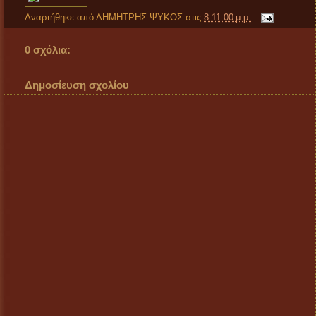
Αναρτήθηκε από
ΔΗΜΗΤΡΗΣ ΨΥΚΟΣ
στις
8:11:00 μ.μ.
0 σχόλια:
Δημοσίευση σχολίου