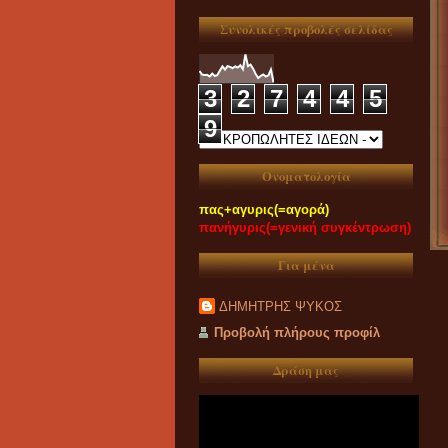
Συνολικές προβολές σελίδας
3
2
7
4
4
5
9
Ονοματολογία
πας+αγυρις(=αγορά)
πανήγυρις(=γενική συγκέντρωση)
Για μένα
ΔΗΜΗΤΡΗΣ ΨΥΚΟΣ
Προβολή πλήρους προφίλ
Δράση μας