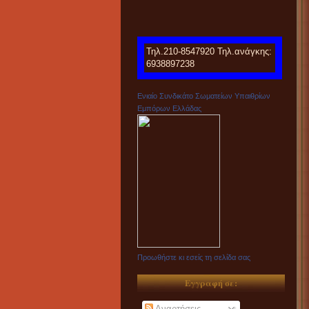
Τηλ.210-8547920 Τηλ.ανάγκης:
6938897238
Ενιαίο Συνδικάτο Σωματείων Υπαιθρίων
Εμπόρων Ελλάδας
Προωθήστε κι εσείς τη σελίδα σας
Εγγραφή σε:
Αναρτήσεις