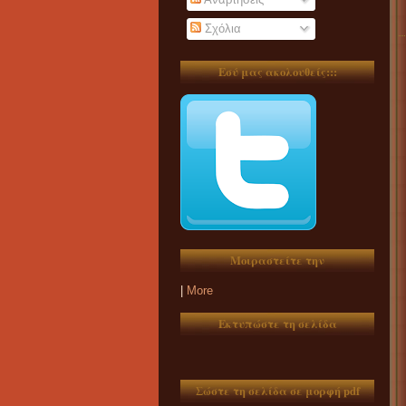
Σχόλια
Εσύ μας ακολουθείς:::
Μοιραστείτε την
|
More
Εκτυπώστε τη σελίδα
Σώστε τη σελίδα σε μορφή pdf