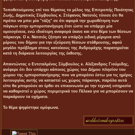
Τοποθετούμενος επί του θέματος το μέλος της Επιτροπής Ποιότητας
Ζωής, Δημοτικός Σύμβουλος κ. Στέφανος Νατσιός τόνισε ότι θα
πρέπει να μπει μία "τάξη" σε ότι αφορά την χωροθέτηση των
πάγκων στην εμποροπανήγυρη έτσι ώστε να υπάρχει μία
ομοιογένεια, ενώ ιδιαίτερη αναφορά έκανε και στο θέμα των θέσεων
πάρκινγκ. Ο κ. Νατσιός ζήτησε να υπάρξει ειδική μέριμνα από
μέρους του δήμου για την εξεύρεση θέσεων στάθμευσης, αφού
μεγάλο πρόβλημα στους κατοίκους της Ανδρομάχης παρατηρείται
κατά τη διάρκεια λειτουργίας της έκθεσης.
Απαντώντας ο Εντεταλμένος Σύμβουλος κ. Αλέξανδρος Γιούμιδης,
ανέφερε ότι δεν υπάρχει κάποιος χώρος του Δήμου πλησίον του
χώρου της εμποροπανήγυρης που να μπορέσει έστω για τις ημέρες
λειτουργίας αυτής να καταστεί ως χώρος πάρκινγκ, παρόλα αυτά
είπε θα μπορούσε αν έρθει σε επικοινωνία με την τεχνική υπηρεσία
να καθαριστεί ο χώρος περιμετρικά του Πέλεκα για να μπορέσουν να
παρκάρουν τα οχήματα.
Το θέμα ψηφίστηκε ομόφωνα.