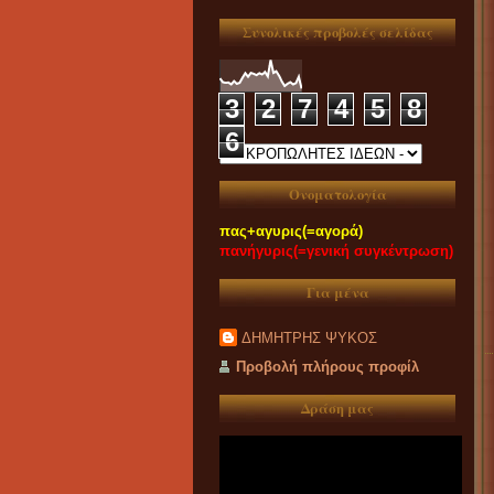
Συνολικές προβολές σελίδας
3
2
7
4
5
8
6
Ονοματολογία
πας+αγυρις(=αγορά)
πανήγυρις(=γενική συγκέντρωση)
Για μένα
ΔΗΜΗΤΡΗΣ ΨΥΚΟΣ
Προβολή πλήρους προφίλ
Δράση μας