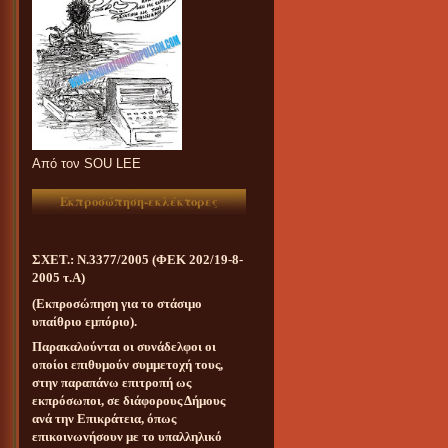
Aπό τον SOU LEE
Εκπροσώπηση-εκλέκτορες
ΣΧΕΤ.: Ν.3377/2005 (ΦΕΚ 202/19-8-
2005 τ.Α)
(Εκπροσώπηση για το στάσιμο
υπαίθριο εμπόριο).
Παρακαλούνται οι συνάδελφοι οι
οποίοι επιθυμούν συμμετοχή τους,
στην παραπάνω επιτροπή ως
εκπρόσωποι, σε διάφορους Δήμους
ανά την Επικράτεια, όπως
επικοινωνήσουν με το υπαλληλικό