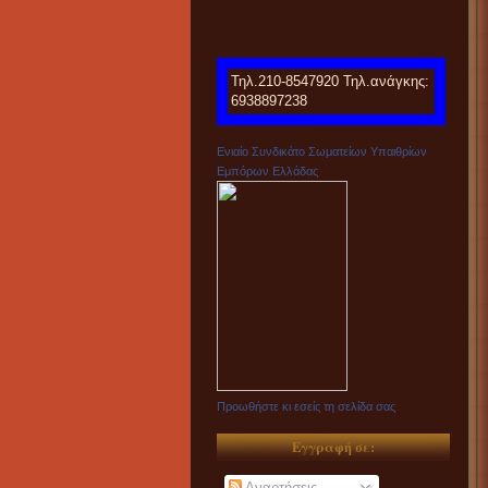
Τηλ.210-8547920 Τηλ.ανάγκης:
6938897238
Ενιαίο Συνδικάτο Σωματείων Υπαιθρίων
Εμπόρων Ελλάδας
Προωθήστε κι εσείς τη σελίδα σας
Εγγραφή σε:
Αναρτήσεις