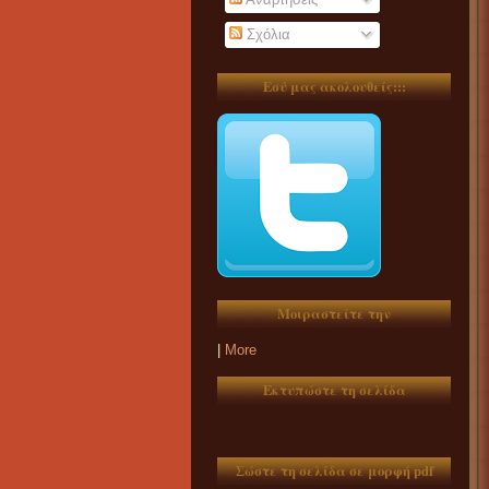
Σχόλια
Εσύ μας ακολουθείς:::
Μοιραστείτε την
|
More
Εκτυπώστε τη σελίδα
Σώστε τη σελίδα σε μορφή pdf