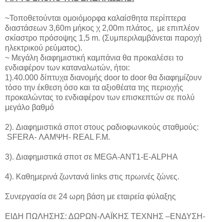
~Τοποθετούνται ομοιόμορφα καλαίσθητα περίπτερα
διαστάσεων 3,60m μήκος χ 2,00m πλάτος, με επιπλέον
σκίαστρο πρόσοψης 1,5 m. (Συμπεριλαμβάνεται παροχή
ηλεκτρικού ρεύματος).
~ Μεγάλη διαφημιστική καμπάνια θα προκαλέσει το
ενδιαφέρον των καταναλωτών, ήτοι:
1).40.000 δίπτυχα διανομής door to door θα διαφημίζουν
τόσο την έκθεση όσο και τα αξιοθέατα της περιοχής
προκαλώντας το ενδιαφέρον των επισκεπτών σε πολύ
μεγάλο βαθμό
2). Διαφημιστικά σποτ στους ραδιοφωνικούς σταθμούς:
SFERA- ΛΑΜΨΗ- REAL F.M.
3). Διαφημιστικά σποτ σε ΜΕGΑ-ΑΝΤ1-Ε-ΑLPHA
4). Καθημερινά ζωντανά links στις πρωινές ζώνες.
Συνεργασία σε 24 ωρη βάση με εταιρεία φύλαξης
ΕΙΔΗ ΠΩΛΗΣΗΣ: ΔΩΡΩΝ-ΛΑΪΚΗΣ ΤΕΧΝΗΣ –ΕΝΔΥΣΗ-