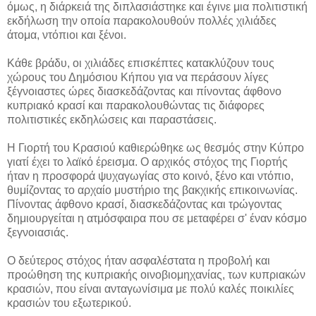
όμως, η διάρκειά της διπλασιάστηκε και έγινε μια πολιτιστική
εκδήλωση την οποία παρακολουθούν πολλές χιλιάδες
άτομα, ντόπιοι και ξένοι.
Κάθε βράδυ, οι χιλιάδες επισκέπτες κατακλύζουν τους
χώρους του Δημόσιου Κήπου για να περάσουν λίγες
ξέγνοιαστες ώρες διασκεδάζοντας και πίνοντας άφθονο
κυπριακό κρασί και παρακολουθώντας τις διάφορες
πολιτιστικές εκδηλώσεις και παραστάσεις.
Η Γιορτή του Κρασιού καθιερώθηκε ως θεσμός στην Κύπρο
γιατί έχει το λαϊκό έρεισμα. Ο αρχικός στόχος της Γιορτής
ήταν η προσφορά ψυχαγωγίας στο κοινό, ξένο και ντόπιο,
θυμίζοντας το αρχαίο μυστήριο της βακχικής επικοινωνίας.
Πίνοντας άφθονο κρασί, διασκεδάζοντας και τρώγοντας
δημιουργείται η ατμόσφαιρα που σε μεταφέρει σ' έναν κόσμο
ξεγνοιασιάς.
Ο δεύτερος στόχος ήταν ασφαλέστατα η προβολή και
προώθηση της κυπριακής οινοβιομηχανίας, των κυπριακών
κρασιών, που είναι ανταγωνίσιμα με πολύ καλές ποικιλίες
κρασιών του εξωτερικού.