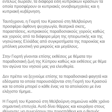
εντελώς δωρεάν, τα διάφορα είδη κυπριακών κρασιών τα
οποία προσφέρουν οι κυπριακές οινοβιομηχανίες και η
κυπριακή κυβέρνηση.
Ταυτόχρονα, η Γιορτή του Κρασιού στη Μελβούρνη
προσφέρει άφθονη ψυχαγωγία, θεατρικά σκετς,
παραστάσεις, κυπριακούς παραδοσιακούς χορούς καθώς
και χορούς από τα διάφορα μέρη της ηπειρωτικής και της
νησιώτικης Ελλάδας από συγκροτήματα της παροικίας και
μπόλικη μουσική για μικρούς και μεγάλους.
Στην Γιορτή γίνονται επίσης εκθέσεις με θέματα την
παραδοσιακή ζωή της Κύπρου καθώς και εκθέσεις με θέμα
τον αγώνα του νησιού μας για ελευθερία.
Δεν πρέπει να ξεχνούμε επίσης τα παραδοσιακά φαγητά και
εδέσματα τα οποία παρουσιάζονται στη Γιορτή του Κρασιού
και τα οποία μπορεί ο κάθε ένας να τα απολαύσει με ένα
ελάχιστο τίμημα..
Η Γιορτή του Κρασιού στη Μελβούρνη σημειώνει κάθε χρόνο
σημαντική επιτυχία. Αυτό δίνει θάρρος και κουράγιο στους
ιθύνοντες να συνεχίσουν την προσπάθεια και ο θεσμός