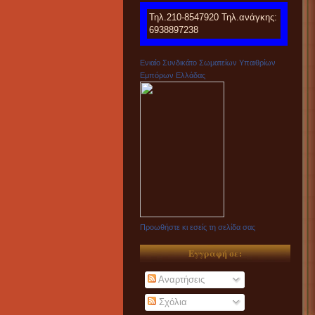
Τηλ.210-8547920 Τηλ.ανάγκης:
6938897238
Ενιαίο Συνδικάτο Σωματείων Υπαιθρίων
Εμπόρων Ελλάδας
Προωθήστε κι εσείς τη σελίδα σας
Εγγραφή σε:
Αναρτήσεις
Σχόλια