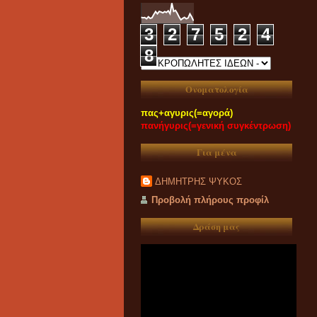
3
2
7
5
2
4
8
Ονοματολογία
πας+αγυρις(=αγορά)
πανήγυρις(=γενική συγκέντρωση)
Για μένα
ΔΗΜΗΤΡΗΣ ΨΥΚΟΣ
Προβολή πλήρους προφίλ
Δράση μας