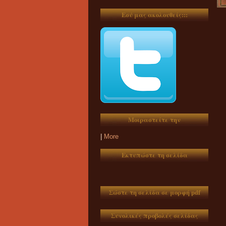
Εσύ μας ακολουθείς:::
Μοιραστείτε την
|
More
Εκτυπώστε τη σελίδα
Σώστε τη σελίδα σε μορφή pdf
Συνολικές προβολές σελίδας