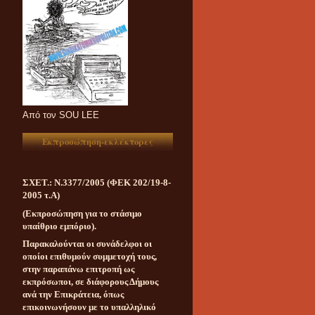
Aπό τον SOU LEE
Εκπροσώπηση-εκλέκτορες
ΣΧΕΤ.: Ν.3377/2005 (ΦΕΚ 202/19-8-
2005 τ.Α)
(Εκπροσώπηση για το στάσιμο
υπαίθριο εμπόριο).
Παρακαλούνται οι συνάδελφοι οι
οποίοι επιθυμούν συμμετοχή τους,
στην παραπάνω επιτροπή ως
εκπρόσωποι, σε διάφορους Δήμους
ανά την Επικράτεια, όπως
επικοινωνήσουν με το υπαλληλικό