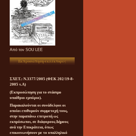
Aπό τον SOU LEE
Εκπροσώπηση-εκλέκτορες
ΣΧΕΤ.: Ν.3377/2005 (ΦΕΚ 202/19-8-
2005 τ.Α)
(Εκπροσώπηση για το στάσιμο
υπαίθριο εμπόριο).
Παρακαλούνται οι συνάδελφοι οι
οποίοι επιθυμούν συμμετοχή τους,
στην παραπάνω επιτροπή ως
εκπρόσωποι, σε διάφορους Δήμους
ανά την Επικράτεια, όπως
επικοινωνήσουν με το υπαλληλικό