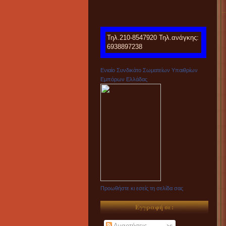
Τηλ.210-8547920 Τηλ.ανάγκης:
6938897238
Ενιαίο Συνδικάτο Σωματείων Υπαιθρίων
Εμπόρων Ελλάδας
Προωθήστε κι εσείς τη σελίδα σας
Εγγραφή σε:
Αναρτήσεις