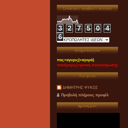
Συνολικές προβολές σελίδας
3
2
7
5
0
4
6
Ονοματολογία
πας+αγυρις(=αγορά)
πανήγυρις(=γενική συγκέντρωση)
Για μένα
ΔΗΜΗΤΡΗΣ ΨΥΚΟΣ
Προβολή πλήρους προφίλ
Δράση μας