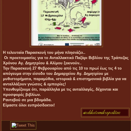
Η τελευταία Παρασκευή του μήνα πλησιάζει..
Οι προετοιμασίες για το Ανταλλακτικό Παζάρι Βιβλίου της Τράπεζας
Χρόνου Αγ. Δημητρίου & Αλίμου ξεκινούν..
Την Παρασκευή 27 Φεβρουαρίου από τις 10 το πρωί έως τις 4 το
απόγευμα στην είσοδο του Δημαρχείου Αγ. Δημητρίου με
μυθιστορήματα, παραμύθια, ιστορικά & επιστημονικά βιβλία για να
ανταλλάξουν γνώσεις & εμπειρίες!
Υπενθυμίζουμε ότι, παράλληλα με τις ανταλλαγές, δέχονται και
προσφορές βιβλίων.
Ραντεβού σε μια βδομάδα.
Είμαστε όλοι ευπρόσδεκτοι!