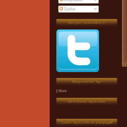
Σχόλια
Εσύ μας ακολουθείς:::
Μοιραστείτε την
|
More
Εκτυπώστε τη σελίδα
Σώστε τη σελίδα σε μορφή pdf