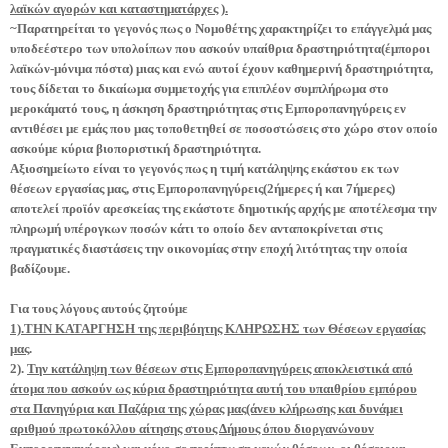
λαϊκών αγορών και καταστηματάρχες ).
~Παρατηρείται το γεγονός πως ο Νομοθέτης χαρακτηρίζει το επάγγελμά μας
υποδεέστερο των υπολοίπων που ασκούν υπαίθρια δραστηριότητα(έμποροι
λαϊκών-μόνιμα πόστα) μιας και ενώ αυτοί έχουν καθημερινή δραστηριότητα,
τους δίδεται το δικαίωμα συμμετοχής για επιπλέον συμπλήρωμα στο
μεροκάματό τους, η άσκηση δραστηριότητας στις Εμποροπανηγύρεις εν
αντιθέσει με εμάς που μας τοποθετηθεί σε ποσοστώσεις στο χώρο στον οποίο
ασκούμε κύρια βιοποριστική δραστηριότητα.
Αξιοσημείωτο είναι το γεγονός πως η τιμή κατάληψης εκάστου εκ των
θέσεων εργασίας μας, στις Εμποροπανηγύρεις(2ήμερες ή και 7ήμερες)
αποτελεί προϊόν αρεσκείας της εκάστοτε δημοτικής αρχής με αποτέλεσμα την
πληρωμή υπέρογκων ποσών κάτι το οποίο δεν ανταποκρίνεται στις
πραγματικές διαστάσεις την οικονομίας στην εποχή λιτότητας την οποία
βαδίζουμε.
Για τους λόγους αυτούς ζητούμε
1).ΤΗΝ ΚΑΤΑΡΓΗΣΗ της περιβόητης ΚΛΗΡΩΣΗΣ των Θέσεων εργασίας
μας
.
2).
Την κατάληψη των θέσεων στις Εμποροπανηγύρεις αποκλειστικά από
άτομα που ασκούν ως κύρια δραστηριότητα αυτή του υπαιθρίου εμπόρου
στα Πανηγύρια και Παζάρια της χώρας μας(άνευ κλήρωσης και δυνάμει
αριθμού πρωτοκόλλου αίτησης στους Δήμους όπου διοργανώνουν