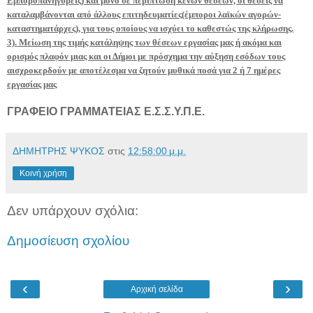
Εμποροπανηγύρεις) και μόνο σε περίπτωση κενών θέσεων, οι θέσεις να
καταλαμβάνονται από άλλους επιτηδευματίες(έμποροι λαϊκών αγορών-
καταστηματάρχες), για τους οποίους να ισχύει το καθεστώς της κλήρωσης.
3). Μείωση της τιμής κατάληψης των θέσεων εργασίας μας ή ακόμα και
ορισμός πλαφόν μιας και οι Δήμοι με πρόσχημα την αύξηση εσόδων τους
αισχροκερδούν με αποτέλεσμα να ζητούν μυθικά ποσά για 2 ή 7 ημέρες
εργασίας μας
ΓΡΑΦΕΙΟ ΓΡΑΜΜΑΤΕΙΑΣ Ε.Σ.Σ.Υ.Π.Ε.
ΔΗΜΗΤΡΗΣ ΨΥΚΟΣ
στις
12:58:00 μ.μ.
Κοινή χρήση
Δεν υπάρχουν σχόλια:
Δημοσίευση σχολίου
‹
›
Αρχική σελίδα