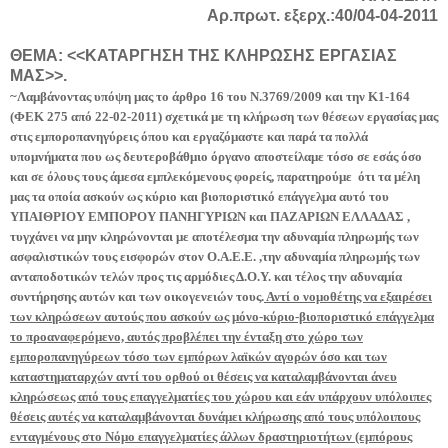
Αρ.πρωτ. εξερχ.:40/04-04-2011
ΘΕΜΑ: <<ΚΑΤΑΡΓΗΣΗ ΤΗΣ ΚΛΗΡΩΣΗΣ ΕΡΓΑΣΙΑΣ
ΜΑΣ>>.
~Λαμβάνοντας υπόψη μας το άρθρο 16 του Ν.3769/2009 και την Κ1-164
(ΦΕΚ 275 από 22-02-2011) σχετικά με τη κλήρωση των θέσεων εργασίας μας
στις εμποροπανηγύρεις όπου και εργαζόμαστε και παρά τα πολλά
υπομνήματα που ως δευτεροβάθμιο όργανο αποστείλαμε τόσο σε εσάς όσο
και σε όλους τους άμεσα εμπλεκόμενους φορείς, παρατηρούμε
ότι τα μέλη
μας τα οποία ασκούν ως κύριο και βιοποριστικό επάγγελμα αυτό του
ΥΠΑΙΘΡΙΟΥ ΕΜΠΟΡΟΥ ΠΑΝΗΓΥΡΙΩΝ και ΠΑΖΑΡΙΩΝ ΕΛΛΑΔΑΣ ,
τυγχάνει να μην κληρώνονται με αποτέλεσμα την αδυναμία πληρωμής των
ασφαλιστικών τους εισφορών στον Ο.Α.Ε.Ε. ,την αδυναμία πληρωμής των
ανταποδοτικών τελών προς τις αρμόδιες Δ.Ο.Υ. και τέλος την αδυναμία
συντήρησης αυτών και των οικογενειών τους.
Αντί ο νομοθέτης να εξαιρέσει
των κληρώσεων αυτούς που ασκούν ως μόνο-κύριο-βιοποριστικό επάγγελμα
το προαναφερόμενο, αυτός προβλέπει την ένταξη στο χώρο των
εμποροπανηγύρεων τόσο των εμπόρων λαϊκών αγορών όσο και των
καταστηματαρχών αντί του ορθού οι θέσεις να καταλαμβάνονται άνευ
κληρώσεως από τους επαγγελματίες του χώρου και εάν υπάρχουν υπόλοιπες
θέσεις αυτές να καταλαμβάνονται δυνάμει κλήρωσης από τους υπόλοιπους
ενταγμένους στο Νόμο επαγγελματίες άλλων δραστηριοτήτων (εμπόρους