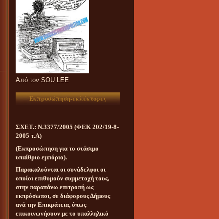
Aπό τον SOU LEE
Εκπροσώπηση-εκλέκτορες
ΣΧΕΤ.: Ν.3377/2005 (ΦΕΚ 202/19-8-
2005 τ.Α)
(Εκπροσώπηση για το στάσιμο
υπαίθριο εμπόριο).
Παρακαλούνται οι συνάδελφοι οι
οποίοι επιθυμούν συμμετοχή τους,
στην παραπάνω επιτροπή ως
εκπρόσωποι, σε διάφορους Δήμους
ανά την Επικράτεια, όπως
επικοινωνήσουν με το υπαλληλικό