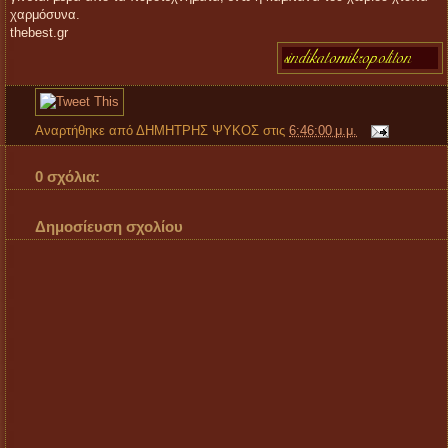
χαρμόσυνα.
thebest.gr
Αναρτήθηκε από
ΔΗΜΗΤΡΗΣ ΨΥΚΟΣ
στις
6:46:00 μ.μ.
0 σχόλια:
Δημοσίευση σχολίου