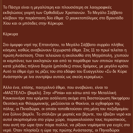
Το Πάσχα είναι η μεγαλύτερη και πλουσιότερη σε λαογραφικές
εκδηλώσεις γιορτή των Ορθοδόξων Χριστιανών. Το Μεγάλο Σάββατo
κλέβουν την παράσταση δύο έθιμα: Ο ρουκετοπόλεμος στο Βροντάδο
Χίου και οι μπότιδες στην Κέρκυρα.
Κέρκυρα
Στο όμορφο νησί της Επτανήσου, το Μεγάλο Σάββατο συρρέει πλήθος
κόσμου, καθώς αναβιώνουν ξεχωριστά έθιμα. Στις 11 το πρωί τελείται η
πρώτη Ανάσταση. Όταν τελειώνει η ακολουθία στη Μητρόπολη, χτυπούν
οι καμπάνες των εκκλησιών και από τα παράθυρα των σπιτιών πέφτουν
κατά χιλιάδες πήλινα δοχεία (μπότιδες) στους δρόμους, με μεγάλο κρότο.
Αυτό το έθιμο έχει τις ρίζες του στο εδάφιο του Ευαγγελίου «Συ δε Κύριε
Ανάστησόν με ίνα συντρίψω αυτούς ως σκεύη κεραμέως».
Άλλο ένα, επίσης, πασχαλινό έθιμο, που αναβιώνει, είναι το
«ΜΑΣΤΕΛΟ» (βαρέλι). Στην «Pinia» και κάτω από την Μεταλλική
Κουκουνάρα που κρέμεται ασάλευτη ακόμα στη διασταύρωση Νικηφόρου
Θεοτόκη και Φιλαρμονικής, μαζεύονται οι Φακίνοι, οι αχθοφόροι της
πόλης, οι Πινιαδώροι, οι οποίοι τοποθετούσαν στη μέση του πεζοδρομίου
ένα ξύλινο βαρέλι. Το στόλιζαν με μυρτιές και βέρντε, του έβαζαν νερό και
αυτοί σκορπισμένοι στο γύρω χώρο, παρακαλούσαν τους περαστικούς,
που αυτή την ώρα ήταν πάρα πολλοί, να ρίξουν νομίσματα για ευχές στο
νερό. Όταν πλησίαζε η ώρα της πρώτης Ανάστασης, οι Πηνιαδώροι