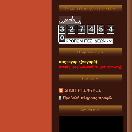
Συνολικές προβολές σελίδας
3
2
7
4
5
4
0
Ονοματολογία
πας+αγυρις(=αγορά)
πανήγυρις(=γενική συγκέντρωση)
Για μένα
ΔΗΜΗΤΡΗΣ ΨΥΚΟΣ
Προβολή πλήρους προφίλ
Δράση μας