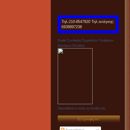
Τηλ.210-8547920 Τηλ.ανάγκης:
6938897238
Ενιαίο Συνδικάτο Σωματείων Υπαιθρίων
Εμπόρων Ελλάδας
Προωθήστε κι εσείς τη σελίδα σας
Εγγραφή σε:
Αναρτήσεις