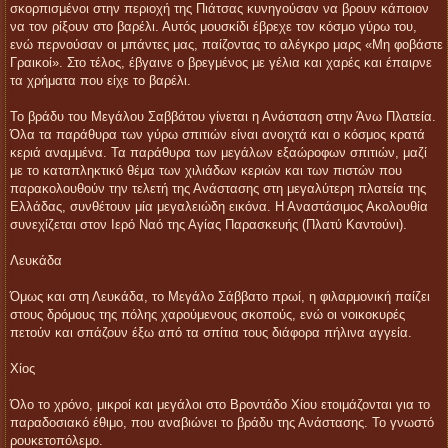
σκορπισμένοι στην περιοχή της Πιάτσας κυνηγούσαν να βρουν κάποιον
να τον ρίξουν στο βαρέλι. Αυτός μουσκίδι έβρεχε τον κόσμο γύρω του,
ενώ περνούσαν οι μπάντες μας, παίζοντας το αλέγκρο μαρς «Μη φοβάστε
Γραικοί». Στο τέλος, έβγαινε ο βρεγμένος με γέλια και χαρές και έπαιρνε
τα χρήματα που είχε το βαρέλι.
Το βράδυ του Μεγάλου Σαββάτου γίνεται η Ανάσταση στην Άνω Πλατεία.
Όλα τα παράθυρα των γύρω σπιτιών είναι ανοιχτά και ο κόσμος κρατά
κεριά αναμμένα. Τα παράθυρα των μεγάλων εξαώροφων σπιτιών, μαζί
με το καταπληκτικό θέμα των χιλιάδων κεριών και των πιστών που
παρακολουθούν την τελετή της Ανάστασης στη μεγαλύτερη πλατεία της
Ελλάδας, συνθέτουν μία μεγαλειώδη εικόνα. Η Αναστάσιμος Ακολουθία
συνεχίζεται στον Ιερό Ναό της Αγίας Παρασκευής (Πλατύ Καντούνι).
Λευκάδα
Όμως και στη Λευκάδα, το Μεγάλο Σάββατο πρωί, η φιλαρμονική παίζει
στους δρόμους της πόλης χαρούμενους σκοπούς, ενώ οι νοικοκυρές
πετούν και σπάζουν έξω από τα σπίτια τους διάφορα πήλινα αγγεία.
Χίος
Όλο το χρόνο, μικροί και μεγάλοι στο Βροντάδο Χίου ετοιμάζονται για το
παραδοσιακό έθιμο, που αναβιώνει το βράδυ της Ανάστασης. Το γνωστό
ρουκετοπόλεμο.