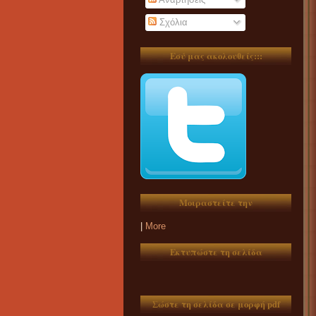
Σχόλια
Εσύ μας ακολουθείς:::
Μοιραστείτε την
|
More
Εκτυπώστε τη σελίδα
Σώστε τη σελίδα σε μορφή pdf