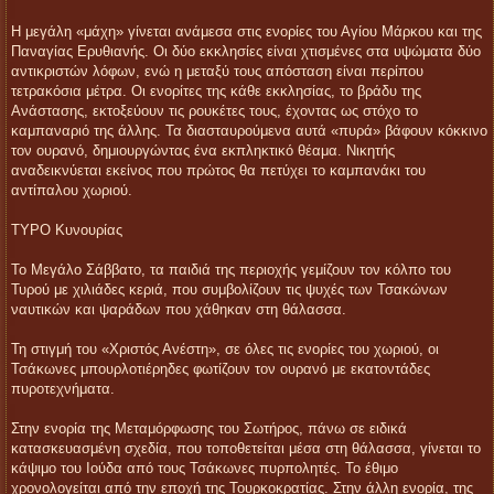
Η μεγάλη «μάχη» γίνεται ανάμεσα στις ενορίες του Αγίου Μάρκου και της
Παναγίας Ερυθιανής. Οι δύο εκκλησίες είναι χτισμένες στα υψώματα δύο
αντικριστών λόφων, ενώ η μεταξύ τους απόσταση είναι περίπου
τετρακόσια μέτρα. Οι ενορίτες της κάθε εκκλησίας, το βράδυ της
Ανάστασης, εκτοξεύουν τις ρουκέτες τους, έχοντας ως στόχο το
καμπαναριό της άλλης. Τα διασταυρούμενα αυτά «πυρά» βάφουν κόκκινο
τον ουρανό, δημιουργώντας ένα εκπληκτικό θέαμα. Νικητής
αναδεικνύεται εκείνος που πρώτος θα πετύχει το καμπανάκι του
αντίπαλου χωριού.
ΤΥΡΟ Κυνουρίας
Το Μεγάλο Σάββατο, τα παιδιά της περιοχής γεμίζουν τον κόλπο του
Τυρού με χιλιάδες κεριά, που συμβολίζουν τις ψυχές των Τσακώνων
ναυτικών και ψαράδων που χάθηκαν στη θάλασσα.
Τη στιγμή του «Χριστός Ανέστη», σε όλες τις ενορίες του χωριού, οι
Τσάκωνες μπουρλοτιέρηδες φωτίζουν τον ουρανό με εκατοντάδες
πυροτεχνήματα.
Στην ενορία της Μεταμόρφωσης του Σωτήρος, πάνω σε ειδικά
κατασκευασμένη σχεδία, που τοποθετείται μέσα στη θάλασσα, γίνεται το
κάψιμο του Ιούδα από τους Τσάκωνες πυρπολητές. Το έθιμο
χρονολογείται από την εποχή της Τουρκοκρατίας. Στην άλλη ενορία, της