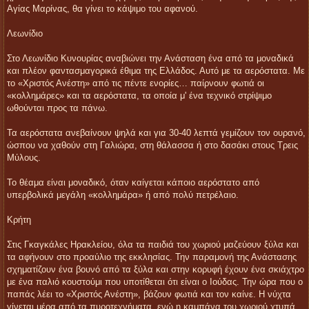
Αγίας Μαρίνας, θα γίνει το κάψιμο του αφανού.
Λεωνίδιο
Στο Λεωνίδιο Κυνουρίας αναβιώνει την Ανάσταση ένα από τα μοναδικά
και πλέον φαντασμαγορικά έθιμα της Ελλάδος. Αυτό με τα αερόστατα. Με
το «Χριστός Ανέστη» από τις πέντε ενορίες… παίρνουν φωτιά οι
«κολλημάρες» και τα αερόστατα, τα οποία μ' ένα τεχνικό στρίψιμο
ωθούνται προς τα πάνω.
Τα αερόστατα ανεβαίνουν ψηλά και για 30-40 λεπτά γεμίζουν τον ουρανό,
ώσπου να χαθούν στη Γαλιώρα, στη θάλασσα ή στο δασάκι στους Τρεις
Μύλους.
Το θέαμα είναι μοναδικό, όταν καίγεται κάποιο αερόστατο από
υπερβολικά μεγάλη «κολλημάρα» ή από πολύ πετρέλαιο.
Κρήτη
Στις Γκαγκάλες Ηρακλείου, όλα τα παιδιά του χωριού μαζεύουν ξύλα και
τα αφήνουν στο προαύλιο της εκκλησίας. Την παραμονή της Ανάστασης
σχηματίζουν ένα βουνό από τα ξύλα και στην κορυφή έχουν ένα σκιάχτρο
με ένα παλιό κουστούμι που υποτίθεται ότι είναι ο Ιούδας. Την ώρα που ο
παπάς λέει το «Χριστός Ανέστη», βάζουν φωτιά και τον καίνε. Η νύχτα
γίνεται μέρα από τα πυροτεχνήματα, ενώ η καμπάνα του χωριού χτυπά