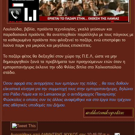
Λουλούδια, βιβλία, προϊόντα τεχνολογίας, γκαλά γεύσεων και
παραδοσιακά προϊόντα, θα αναπτυχθούν παράλληλα με τους πάγκους με
τα καθιερωμένα προϊόντα που φιλοξενεί το παζάρι, ενώ επιστρέφει το
λούνα παρκ για μικρούς και μεγάλους επισκέπτες.
Το παζάρι φέτος θα διεξαχθεί στον χώρο της Π.Ε.Λ, ώστε να μην
δημιουργηθούν ξανά τα προβλήματα των προηγούμενων ετών όταν η
εμποροπανήγυρις έκλεινε την οδό Φιλίας δίπλα στο Χαλκιοπούλειο
στάδιο.
Όσον αφορά στις αντιρρήσεις των εμπόρων της πόλης , θα τους δοθούν
ελκυστικά κίνητρα για την συμμετοχή τους στην εμποροπανήγυρη, δηλώνει
στο Ράδιο Λαμία και το Lamianow.gr, ο αντιδήμαρχος Παναγιώτης
Φώσκολος o οποίος συν τις άλλοις αναφέρθηκε και στα έργα που τρέχουν
στις αθλητικές υποδομές του Δήμου.
Αναρτήθηκε από
ΔΗΜΗΤΡΗΣ ΨΥΚΟΣ
στις
10:46:00 π.μ.