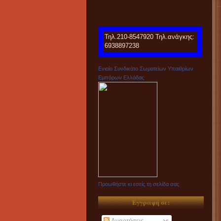
Τηλ.210-8547920 Τηλ.ανάγκης:
6938897238
Ενιαίο Συνδικάτο Σωματείων Υπαιθρίων
Εμπόρων Ελλάδας
Προωθήστε κι εσείς τη σελίδα σας
Εγγραφή σε:
Αναρτήσεις