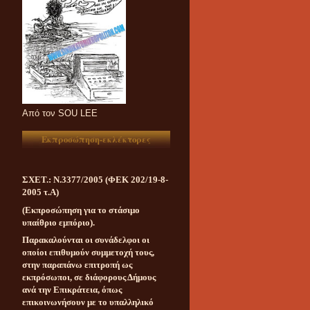
Aπό τον SOU LEE
Εκπροσώπηση-εκλέκτορες
ΣΧΕΤ.: Ν.3377/2005 (ΦΕΚ 202/19-8-
2005 τ.Α)
(Εκπροσώπηση για το στάσιμο
υπαίθριο εμπόριο).
Παρακαλούνται οι συνάδελφοι οι
οποίοι επιθυμούν συμμετοχή τους,
στην παραπάνω επιτροπή ως
εκπρόσωποι, σε διάφορους Δήμους
ανά την Επικράτεια, όπως
επικοινωνήσουν με το υπαλληλικό