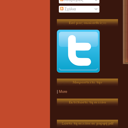
Σχόλια
Εσύ μας ακολουθείς:::
Μοιραστείτε την
|
More
Εκτυπώστε τη σελίδα
Σώστε τη σελίδα σε μορφή pdf