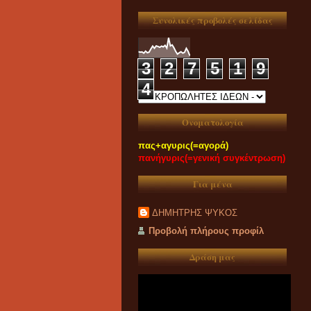
Συνολικές προβολές σελίδας
3
2
7
5
1
9
4
Ονοματολογία
πας+αγυρις(=αγορά)
πανήγυρις(=γενική συγκέντρωση)
Για μένα
ΔΗΜΗΤΡΗΣ ΨΥΚΟΣ
Προβολή πλήρους προφίλ
Δράση μας