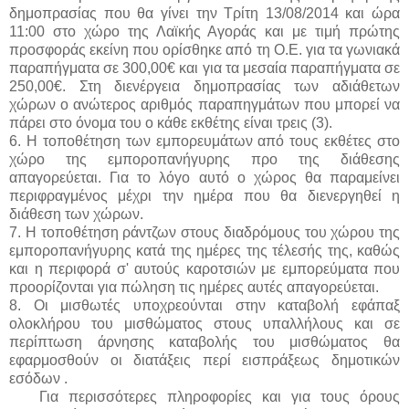
δημοπρασίας που θα γίνει την Τρίτη 13/08/2014 και ώρα
11:00 στο χώρο της Λαϊκής Αγοράς και με τιμή πρώτης
προσφοράς εκείνη που ορίσθηκε από τη Ο.Ε. για τα γωνιακά
παραπήγματα σε 300,00€ και για τα μεσαία παραπήγματα σε
250,00€. Στη διενέργεια δημοπρασίας των αδιάθετων
χώρων ο ανώτερος αριθμός παραπηγμάτων που μπορεί να
πάρει στο όνομα του ο κάθε εκθέτης είναι τρεις (3).
6. Η τοποθέτηση των εμπορευμάτων από τους εκθέτες στο
χώρο της εμποροπανήγυρης προ της διάθεσης
απαγορεύεται. Για το λόγο αυτό ο χώρος θα παραμείνει
περιφραγμένος μέχρι την ημέρα που θα διενεργηθεί η
διάθεση των χώρων.
7. Η τοποθέτηση ράντζων στους διαδρόμους του χώρου της
εμποροπανήγυρης κατά της ημέρες της τέλεσής της, καθώς
και η περιφορά σ' αυτούς καροτσιών με εμπορεύματα που
προορίζονται για πώληση τις ημέρες αυτές απαγορεύεται.
8. Οι μισθωτές υποχρεούνται στην καταβολή εφάπαξ
ολοκλήρου του μισθώματος στους υπαλλήλους και σε
περίπτωση άρνησης καταβολής του μισθώματος θα
εφαρμοσθούν οι διατάξεις περί εισπράξεως δημοτικών
εσόδων .
Για περισσότερες πληροφορίες και για τους όρους